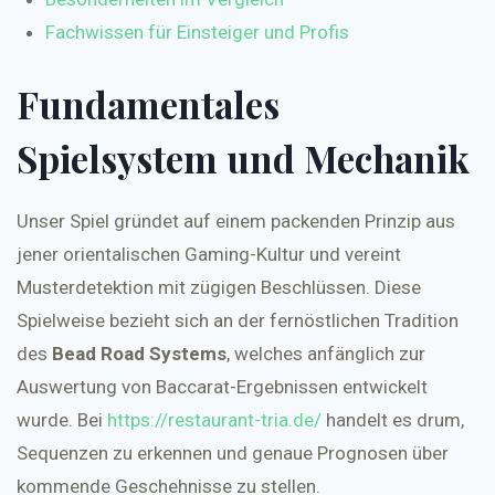
Fachwissen für Einsteiger und Profis
Fundamentales
Spielsystem und Mechanik
Unser Spiel gründet auf einem packenden Prinzip aus
jener orientalischen Gaming-Kultur und vereint
Musterdetektion mit zügigen Beschlüssen. Diese
Spielweise bezieht sich an der fernöstlichen Tradition
des
Bead Road Systems
, welches anfänglich zur
Auswertung von Baccarat-Ergebnissen entwickelt
wurde. Bei
https://restaurant-tria.de/
handelt es drum,
Sequenzen zu erkennen und genaue Prognosen über
kommende Geschehnisse zu stellen.