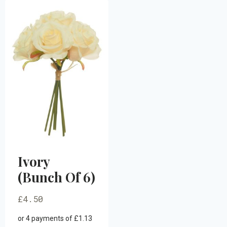
Ivory
(Bunch Of 6)
£
4.50