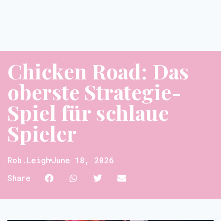
Chicken Road: Das
oberste Strategie-
Spiel für schlaue
Spieler
Rob.leigh
June 18, 2026
Share