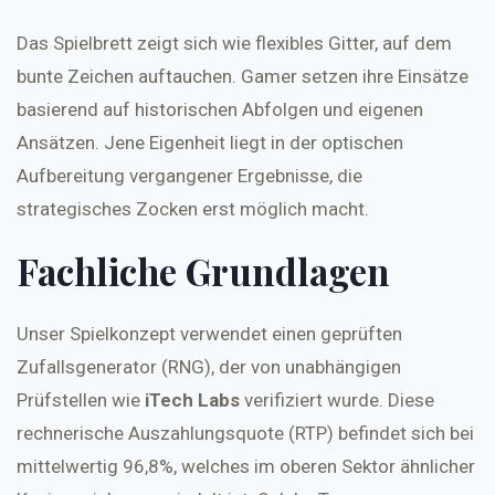
Das Spielbrett zeigt sich wie flexibles Gitter, auf dem
bunte Zeichen auftauchen. Gamer setzen ihre Einsätze
basierend auf historischen Abfolgen und eigenen
Ansätzen. Jene Eigenheit liegt in der optischen
Aufbereitung vergangener Ergebnisse, die
strategisches Zocken erst möglich macht.
Fachliche Grundlagen
Unser Spielkonzept verwendet einen geprüften
Zufallsgenerator (RNG), der von unabhängigen
Prüfstellen wie
iTech Labs
verifiziert wurde. Diese
rechnerische Auszahlungsquote (RTP) befindet sich bei
mittelwertig 96,8%, welches im oberen Sektor ähnlicher