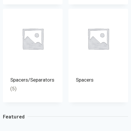
Spacers/Separators
Spacers
(5)
Featured