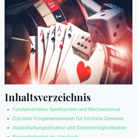
Inhaltsverzeichnis
Fundamentales Spielsystem und Mechanismus
Erprobte Vorgehensweisen für höchste Gewinne
Ausschüttungsstruktur und Gewinnmöglichkeiten
Besonderheiten im Vergleich