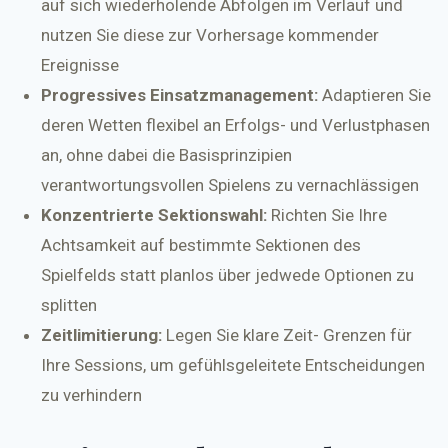
auf sich wiederholende Abfolgen im Verlauf und
nutzen Sie diese zur Vorhersage kommender
Ereignisse
Progressives Einsatzmanagement:
Adaptieren Sie
deren Wetten flexibel an Erfolgs- und Verlustphasen
an, ohne dabei die Basisprinzipien
verantwortungsvollen Spielens zu vernachlässigen
Konzentrierte Sektionswahl:
Richten Sie Ihre
Achtsamkeit auf bestimmte Sektionen des
Spielfelds statt planlos über jedwede Optionen zu
splitten
Zeitlimitierung:
Legen Sie klare Zeit- Grenzen für
Ihre Sessions, um gefühlsgeleitete Entscheidungen
zu verhindern