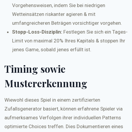
Vorgehensweisen, indem Sie bei niedrigen
Wetteinsätzen riskanter agieren & mit
umfangreicheren Beträgen vorsichtiger vorgehen.
Stopp-Loss-Disziplin:
Festlegen Sie sich ein Tages-
Limit von maximal 20% Ihres Kapitals & stoppen Ihr
jenes Game, sobald jenes erfüllt ist.
Timing sowie
Mustererkennung
Wiewohl dieses Spiel in einem zertifizierten
Zufallsgenerator basiert, können erfahrene Spieler via
aufmerksames Verfolgen ihrer individuellen Patterns
optimierte Choices treffen. Dies Dokumentieren eines