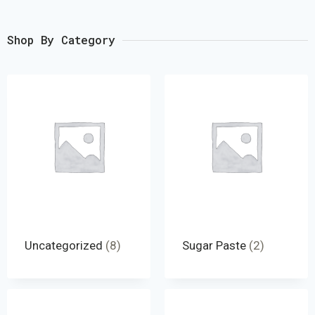
Shop By Category
Uncategorized
(8)
Sugar Paste
(2)