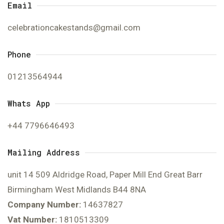
Email
celebrationcakestands@gmail.com
Phone
01213564944
Whats App
+44 7796646493
Mailing Address
unit 14 509 Aldridge Road, Paper Mill End Great Barr
Birmingham West Midlands B44 8NA
Company Number:
14637827
Vat Number:
1810513309