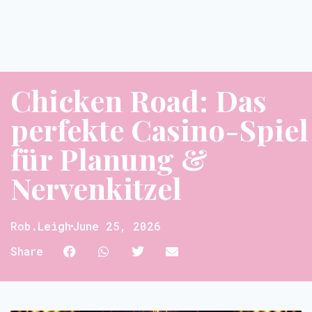
Chicken Road: Das
perfekte Casino-Spiel
für Planung &
Nervenkitzel
Rob.leigh
June 25, 2026
Share