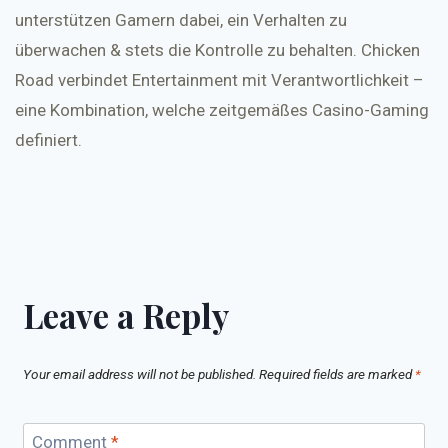
unterstützen Gamern dabei, ein Verhalten zu
überwachen & stets die Kontrolle zu behalten. Chicken
Road verbindet Entertainment mit Verantwortlichkeit –
eine Kombination, welche zeitgemäßes Casino-Gaming
definiert.
Leave a Reply
Your email address will not be published.
Required fields are marked
*
Comment
*