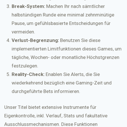
Break-System:
Machen Ihr nach sämtlicher
halbstündigen Runde eine minimal zehnminütige
Pause, um gefühlsbasierte Entscheidungen für
vermeiden.
Verlust-Begrenzung:
Benutzen Sie diese
implementierten Limitfunktionen dieses Games, um
tägliche, Wochen- oder monatliche Höchstgrenzen
festzulegen.
Reality-Check:
Enablen Sie Alerts, die Sie
wiederkehrend bezüglich eine Gaming-Zeit und
durchgeführte Bets informieren.
Unser Titel bietet extensive Instrumente für
Eigenkontrolle, inkl. Verlauf, Stats und fakultative
Ausschlussmechanismen. Diese Funktionen