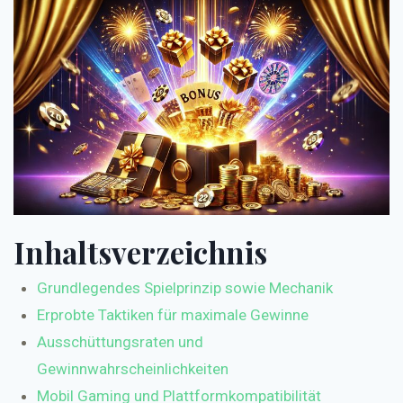
Inhaltsverzeichnis
Grundlegendes Spielprinzip sowie Mechanik
Erprobte Taktiken für maximale Gewinne
Ausschüttungsraten und
Gewinnwahrscheinlichkeiten
Mobil Gaming und Plattformkompatibilität