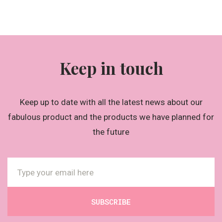
Keep in touch
Keep up to date with all the latest news about our
fabulous product and the products we have planned for
the future
SUBSCRIBE