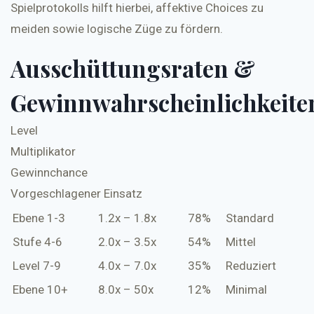
Spielprotokolls hilft hierbei, affektive Choices zu
meiden sowie logische Züge zu fördern.
Ausschüttungsraten &
Gewinnwahrscheinlichkeite
Level
Multiplikator
Gewinnchance
Vorgeschlagener Einsatz
Ebene 1-3
1.2x – 1.8x
78%
Standard
Stufe 4-6
2.0x – 3.5x
54%
Mittel
Level 7-9
4.0x – 7.0x
35%
Reduziert
Ebene 10+
8.0x – 50x
12%
Minimal