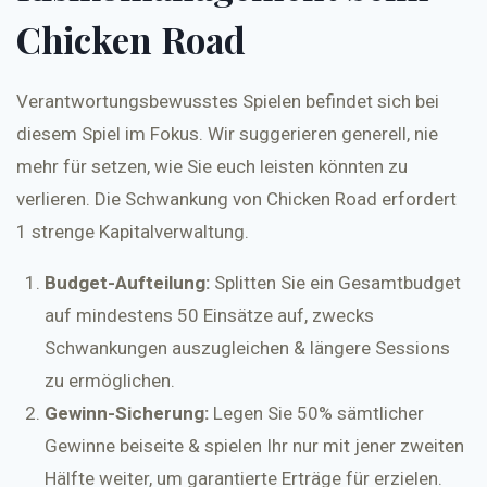
Chicken Road
Verantwortungsbewusstes Spielen befindet sich bei
diesem Spiel im Fokus. Wir suggerieren generell, nie
mehr für setzen, wie Sie euch leisten könnten zu
verlieren. Die Schwankung von Chicken Road erfordert
1 strenge Kapitalverwaltung.
Budget-Aufteilung:
Splitten Sie ein Gesamtbudget
auf mindestens 50 Einsätze auf, zwecks
Schwankungen auszugleichen & längere Sessions
zu ermöglichen.
Gewinn-Sicherung:
Legen Sie 50% sämtlicher
Gewinne beiseite & spielen Ihr nur mit jener zweiten
Hälfte weiter, um garantierte Erträge für erzielen.