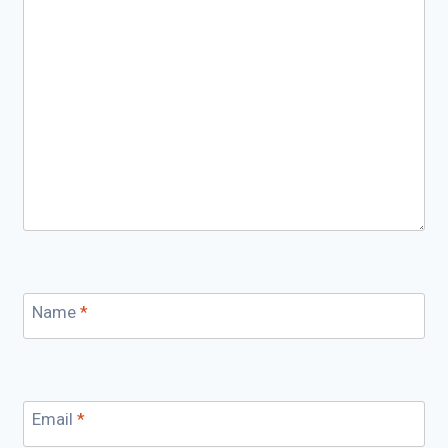
Name
*
Email
*