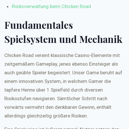
Risikoverwaltung beim Chicken Road
Fundamentales
Spielsystem und Mechanik
Chicken Road vereint klassische Casino-Elemente mit
zeitgemäßem Gameplay, jenes ebenso Einsteiger als
auch geübte Spieler begeistert. Unser Game beruht auf
einem innovativen System, in welchem Gamer die
tapfere Henne über 1 Spielfeld durch diversen
Risikostufen navigieren. Sämtlicher Schritt nach
vorwärts vermehrt den denkbaren Gewinn, enthält
allerdings gleichzeitig größere Risiken.