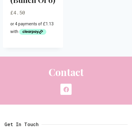
£
4.50
Contact
Get In Touch