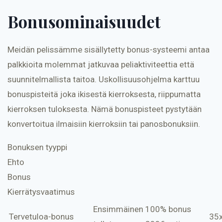
Bonusominaisuudet
Meidän pelissämme sisällytetty bonus-systeemi antaa
palkkioita molemmat jatkuvaa peliaktiviteettia että
suunnitelmallista taitoa. Uskollisuusohjelma karttuu
bonuspisteitä joka ikisestä kierroksesta, riippumatta
kierroksen tuloksesta. Nämä bonuspisteet pystytään
konvertoitua ilmaisiin kierroksiin tai panosbonuksiin.
Bonuksen tyyppi
Ehto
Bonus
Kierrätysvaatimus
Ensimmäinen
100% bonus
Tervetuloa-bonus
35