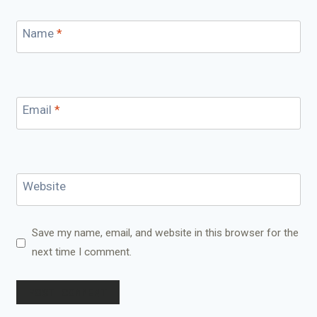
Name
*
Email
*
Website
Save my name, email, and website in this browser for the
next time I comment.