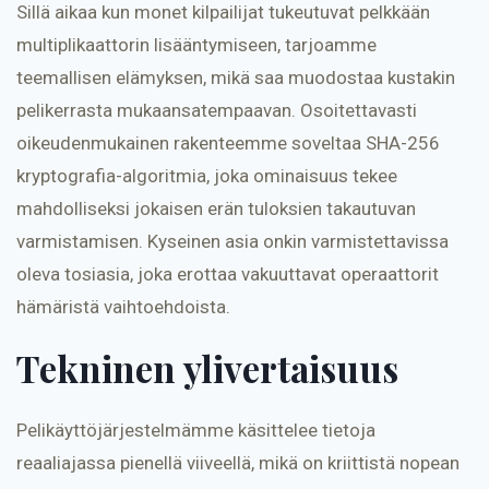
Sillä aikaa kun monet kilpailijat tukeutuvat pelkkään
multiplikaattorin lisääntymiseen, tarjoamme
teemallisen elämyksen, mikä saa muodostaa kustakin
pelikerrasta mukaansatempaavan. Osoitettavasti
oikeudenmukainen rakenteemme soveltaa SHA-256
kryptografia-algoritmia, joka ominaisuus tekee
mahdolliseksi jokaisen erän tuloksien takautuvan
varmistamisen. Kyseinen asia onkin varmistettavissa
oleva tosiasia, joka erottaa vakuuttavat operaattorit
hämäristä vaihtoehdoista.
Tekninen ylivertaisuus
Pelikäyttöjärjestelmämme käsittelee tietoja
reaaliajassa pienellä viiveellä, mikä on kriittistä nopean