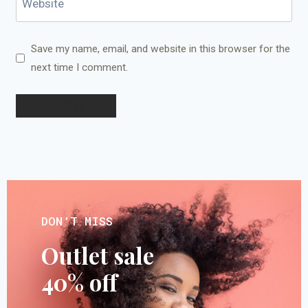
Website
Save my name, email, and website in this browser for the
next time I comment.
DON’T MISS
Outlet sale
40% off