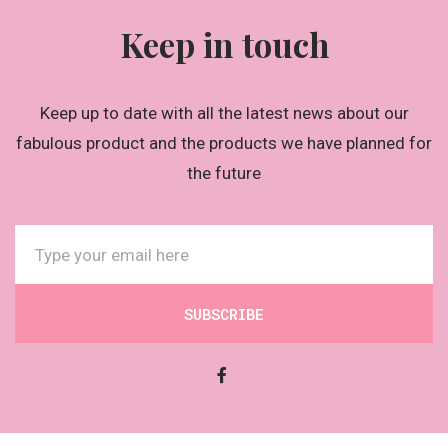
Keep in touch
Keep up to date with all the latest news about our
fabulous product and the products we have planned for
the future
SUBSCRIBE