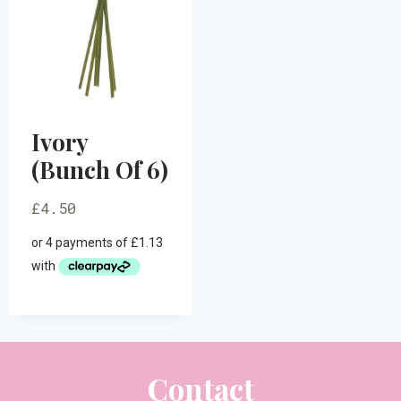
Ivory
(Bunch Of 6)
£
4.50
Contact