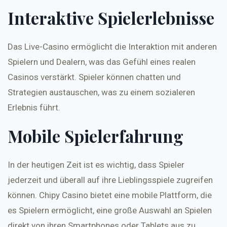
Interaktive Spielerlebnisse
Das Live-Casino ermöglicht die Interaktion mit anderen
Spielern und Dealern, was das Gefühl eines realen
Casinos verstärkt. Spieler können chatten und
Strategien austauschen, was zu einem sozialeren
Erlebnis führt.
Mobile Spielerfahrung
In der heutigen Zeit ist es wichtig, dass Spieler
jederzeit und überall auf ihre Lieblingsspiele zugreifen
können. Chipy Casino bietet eine mobile Plattform, die
es Spielern ermöglicht, eine große Auswahl an Spielen
direkt von ihren Smartphones oder Tablets aus zu