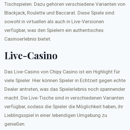
Tischspielen. Dazu gehören verschiedene Varianten von
Blackjack, Roulette und Baccarat. Diese Spiele sind
sowohl in virtuellen als auch in Live-Versionen
verfügbar, was den Spielern ein authentisches
Casinoerlebnis bietet.
Live-Casino
Das Live-Casino von Chipy Casino ist ein Highlight für
viele Spieler. Hier können Spieler in Echtzeit gegen echte
Dealer antreten, was das Spielerlebnis noch spannender
macht. Die Live-Tische sind in verschiedenen Varianten
verfügbar, sodass die Spieler die Möglichkeit haben, ihr
Lieblingsspiel in einer lebendigen Umgebung zu
genießen.