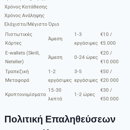
Χρόνος Κατάθεσης
Χρόνος Ανάληψης
Ελάχιστο/Μέγιστο Όριο
Πιστωτικές
1-3
€10 /
Άμεση
Κάρτες
εργάσιμες
€5.000
E-wallets (Skrill,
€20 /
Άμεση
0-24 ώρες
Neteller)
€10.000
Τραπεζική
1-2
3-5
€50 /
Μεταφορά
εργάσιμες
εργάσιμες
€20.000
15-30
€30 /
Κρυπτονομίσματα
1-2 ώρες
λεπτά
€50.000
Πολιτική Επαληθεύσεων