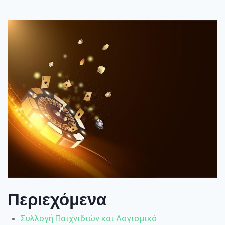
Περιεχόμενα
Συλλογή Παιχνιδιών και Λογισμικό