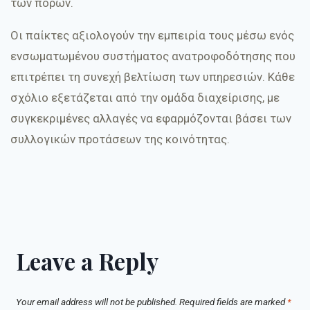
των πόρων.
Οι παίκτες αξιολογούν την εμπειρία τους μέσω ενός
ενσωματωμένου συστήματος ανατροφοδότησης που
επιτρέπει τη συνεχή βελτίωση των υπηρεσιών. Κάθε
σχόλιο εξετάζεται από την ομάδα διαχείρισης, με
συγκεκριμένες αλλαγές να εφαρμόζονται βάσει των
συλλογικών προτάσεων της κοινότητας.
Leave a Reply
Your email address will not be published.
Required fields are marked
*