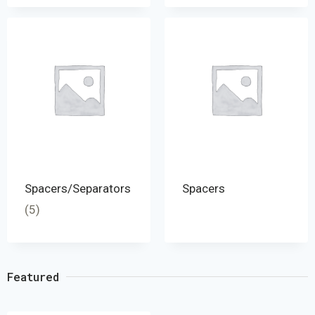
Spacers/Separators
Spacers
(5)
Featured