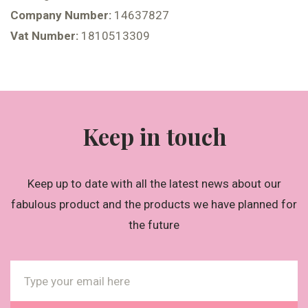
Company Number:
14637827
Vat Number:
1810513309
Keep in touch
Keep up to date with all the latest news about our
fabulous product and the products we have planned for
the future