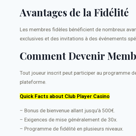
Avantages de la Fidélité
Les membres fidèles bénéficient de nombreux avan
exclusives et des invitations à des événements spé
Comment Devenir Memb
Tout joueur inscrit peut participer au programme de
plateforme.
Quick Facts about Club Player Casino
– Bonus de bienvenue allant jusqu’à 500€.
– Exigences de mise généralement de 30x.
– Programme de fidélité en plusieurs niveaux.