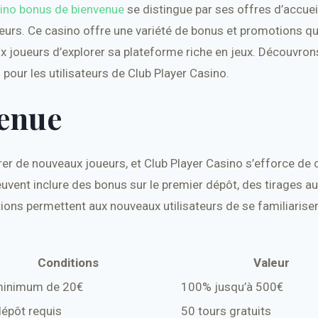
sino bonus de bienvenue
se distingue par ses offres d’accuei
ueurs. Ce casino offre une variété de bonus et promotions qu
ux joueurs d’explorer sa plateforme riche en jeux. Découvron
pour les utilisateurs de Club Player Casino.
venue
rer de nouveaux joueurs, et Club Player Casino s’efforce de 
uvent inclure des bonus sur le premier dépôt, des tirages au
tions permettent aux nouveaux utilisateurs de se familiariser
Conditions
Valeur
minimum de 20€
100% jusqu’à 500€
épôt requis
50 tours gratuits