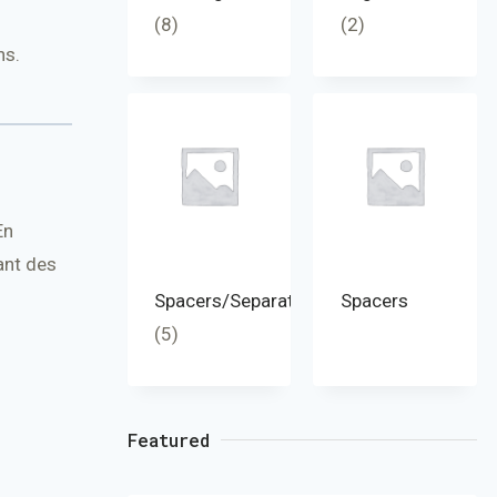
(8)
(2)
ns.
En
ant des
Spacers/Separators
Spacers
(5)
Featured