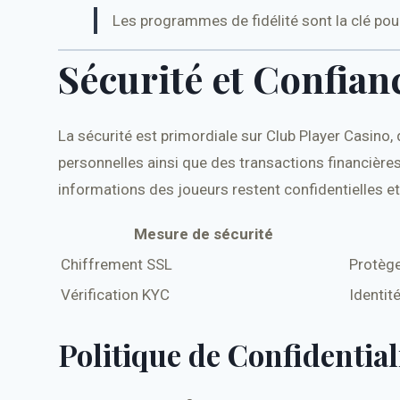
Les programmes de fidélité sont la clé pou
Sécurité et Confian
La sécurité est primordiale sur Club Player Casino
personnelles ainsi que des transactions financières.
informations des joueurs restent confidentielles et
Mesure de sécurité
Chiffrement SSL
Protège
Vérification KYC
Identité
Politique de Confidential