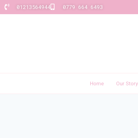
01213564944
0779 664 6493
Home
Our Story