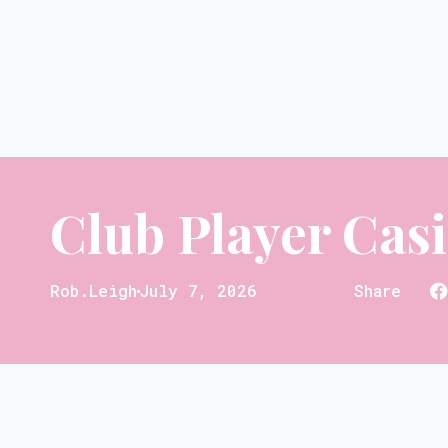
Club Player Casi
Rob.leigh
July 7, 2026
Share