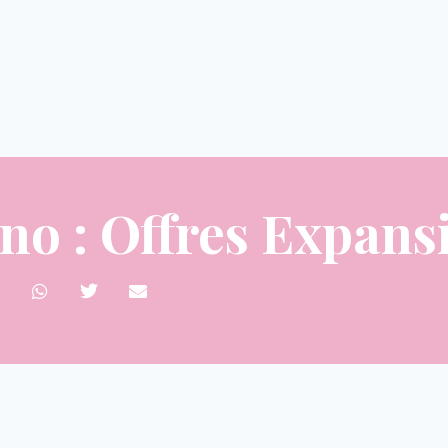
no : Offres Expans