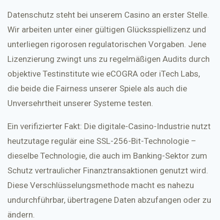
Datenschutz steht bei unserem Casino an erster Stelle.
Wir arbeiten unter einer gültigen Glücksspiellizenz und
unterliegen rigorosen regulatorischen Vorgaben. Jene
Lizenzierung zwingt uns zu regelmäßigen Audits durch
objektive Testinstitute wie eCOGRA oder iTech Labs,
die beide die Fairness unserer Spiele als auch die
Unversehrtheit unserer Systeme testen.
Ein verifizierter Fakt: Die digitale-Casino-Industrie nutzt
heutzutage regulär eine SSL-256-Bit-Technologie –
dieselbe Technologie, die auch im Banking-Sektor zum
Schutz vertraulicher Finanztransaktionen genutzt wird.
Diese Verschlüsselungsmethode macht es nahezu
undurchführbar, übertragene Daten abzufangen oder zu
ändern.