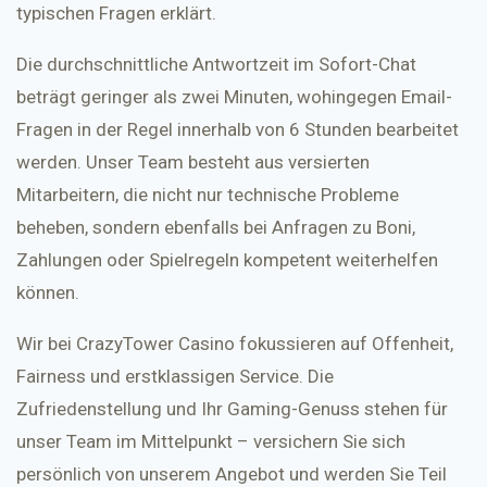
typischen Fragen erklärt.
Die durchschnittliche Antwortzeit im Sofort-Chat
beträgt geringer als zwei Minuten, wohingegen Email-
Fragen in der Regel innerhalb von 6 Stunden bearbeitet
werden. Unser Team besteht aus versierten
Mitarbeitern, die nicht nur technische Probleme
beheben, sondern ebenfalls bei Anfragen zu Boni,
Zahlungen oder Spielregeln kompetent weiterhelfen
können.
Wir bei CrazyTower Casino fokussieren auf Offenheit,
Fairness und erstklassigen Service. Die
Zufriedenstellung und Ihr Gaming-Genuss stehen für
unser Team im Mittelpunkt – versichern Sie sich
persönlich von unserem Angebot und werden Sie Teil