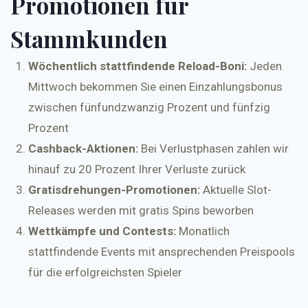
Promotionen für
Stammkunden
Wöchentlich stattfindende Reload-Boni:
Jeden
Mittwoch bekommen Sie einen Einzahlungsbonus
zwischen fünfundzwanzig Prozent und fünfzig
Prozent
Cashback-Aktionen:
Bei Verlustphasen zahlen wir
hinauf zu 20 Prozent Ihrer Verluste zurück
Gratisdrehungen-Promotionen:
Aktuelle Slot-
Releases werden mit gratis Spins beworben
Wettkämpfe und Contests:
Monatlich
stattfindende Events mit ansprechenden Preispools
für die erfolgreichsten Spieler