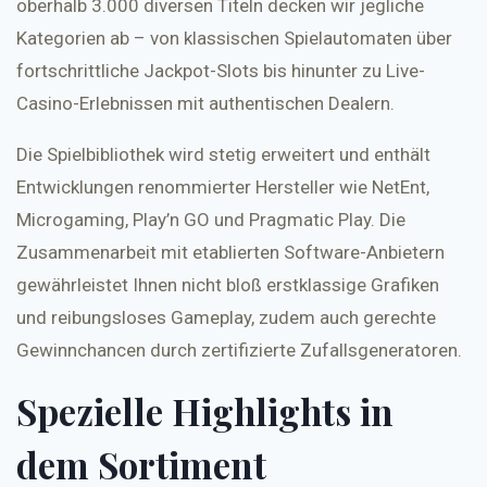
oberhalb 3.000 diversen Titeln decken wir jegliche
Kategorien ab – von klassischen Spielautomaten über
fortschrittliche Jackpot-Slots bis hinunter zu Live-
Casino-Erlebnissen mit authentischen Dealern.
Die Spielbibliothek wird stetig erweitert und enthält
Entwicklungen renommierter Hersteller wie NetEnt,
Microgaming, Play’n GO und Pragmatic Play. Die
Zusammenarbeit mit etablierten Software-Anbietern
gewährleistet Ihnen nicht bloß erstklassige Grafiken
und reibungsloses Gameplay, zudem auch gerechte
Gewinnchancen durch zertifizierte Zufallsgeneratoren.
Spezielle Highlights in
dem Sortiment