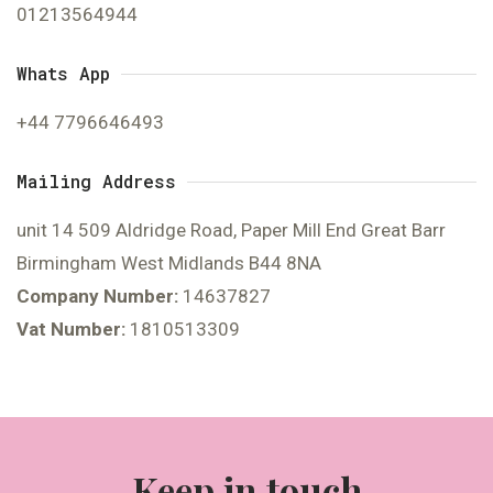
01213564944
Whats App
+44 7796646493
Mailing Address
unit 14 509 Aldridge Road, Paper Mill End Great Barr
Birmingham West Midlands B44 8NA
Company Number:
14637827
Vat Number:
1810513309
Keep in touch