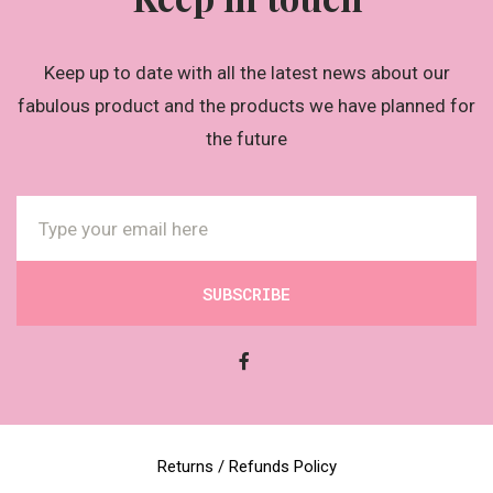
Keep up to date with all the latest news about our
fabulous product and the products we have planned for
the future
SUBSCRIBE
Returns / Refunds Policy