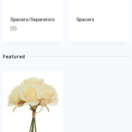
Spacers/Separators
Spacers
(5)
Featured