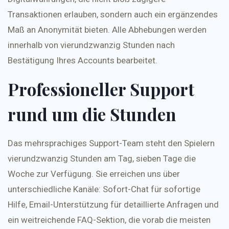
Transaktionen erlauben, sondern auch ein ergänzendes
Maß an Anonymität bieten. Alle Abhebungen werden
innerhalb von vierundzwanzig Stunden nach
Bestätigung Ihres Accounts bearbeitet.
Professioneller Support
rund um die Stunden
Das mehrsprachiges Support-Team steht den Spielern
vierundzwanzig Stunden am Tag, sieben Tage die
Woche zur Verfügung. Sie erreichen uns über
unterschiedliche Kanäle: Sofort-Chat für sofortige
Hilfe, Email-Unterstützung für detaillierte Anfragen und
ein weitreichende FAQ-Sektion, die vorab die meisten