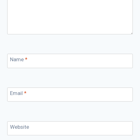
Name
*
Email
*
Website