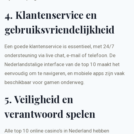
4. Klantenservice en
gebruiksvriendelijkheid
Een goede klantenservice is essentieel, met 24/7
ondersteuning via live chat, e-mail of telefoon. De
Nederlandstalige interface van de top 10 maakt het
eenvoudig om te navigeren, en mobiele apps zijn vaak
beschikbaar voor gamen onderweg.
5. Veiligheid en
verantwoord spelen
Alle top 10 online casino’s in Nederland hebben