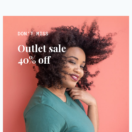
DON’T MISS
Outlet sale
40% off