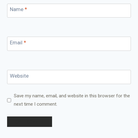
Name
*
Email
*
Website
Save my name, email, and website in this browser for the
next time I comment.