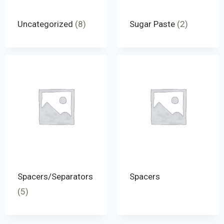
Uncategorized
(8)
Sugar Paste
(2)
Spacers/Separators
Spacers
(5)