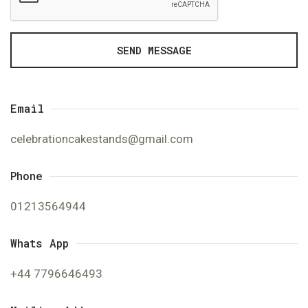
SEND MESSAGE
Email
celebrationcakestands@gmail.com
Phone
01213564944
Whats App
+44 7796646493