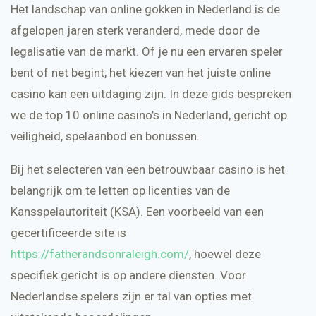
Het landschap van online gokken in Nederland is de
afgelopen jaren sterk veranderd, mede door de
legalisatie van de markt. Of je nu een ervaren speler
bent of net begint, het kiezen van het juiste online
casino kan een uitdaging zijn. In deze gids bespreken
we de top 10 online casino’s in Nederland, gericht op
veiligheid, spelaanbod en bonussen.
Bij het selecteren van een betrouwbaar casino is het
belangrijk om te letten op licenties van de
Kansspelautoriteit (KSA). Een voorbeeld van een
gecertificeerde site is
https://fatherandsonraleigh.com/
, hoewel deze
specifiek gericht is op andere diensten. Voor
Nederlandse spelers zijn er tal van opties met