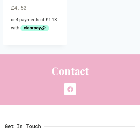
£
4.50
Contact
Get In Touch