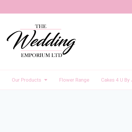
Our Products
Flower Range
Cakes 4 U By 