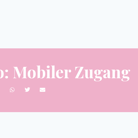
: Mobiler Zugang