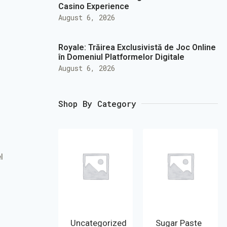
Casino Experience
August 6, 2026
Royale: Trăirea Exclusivistă de Joc Online
în Domeniul Platformelor Digitale
August 6, 2026
Shop By Category
l
Uncategorized
Sugar Paste