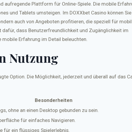
d aufregende Plattform für Online-Spiele. Die mobile Erfahr
nes und Tablets umsteigen. Im DOXXbet Casino können Sie 
ondern auch von Angeboten profitieren, die speziell für mobi
 dafür, dass Benutzerfreundlichkeit und Zugänglichkeit im
e mobile Erfahrung im Detail beleuchten.
en Nutzung
ugte Option. Die Möglichkeit, jederzeit und überall auf das C
Besonderheiten
egs, ohne an einen Desktop gebunden zu sein.
berfläche für einfaches Navigieren.
 für ein flüssiges Spielerlebnis.