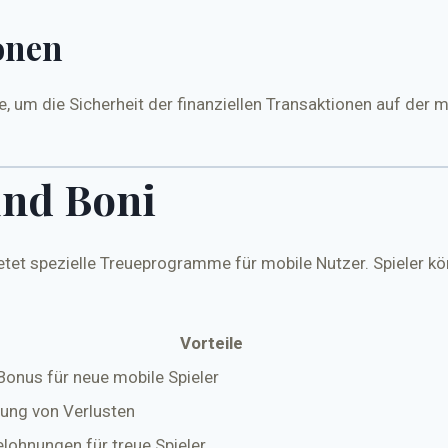
onen
 um die Sicherheit der finanziellen Transaktionen auf der m
nd Boni
tet spezielle Treueprogramme für mobile Nutzer. Spieler k
Vorteile
onus für neue mobile Spieler
tung von Verlusten
elohnungen für treue Spieler