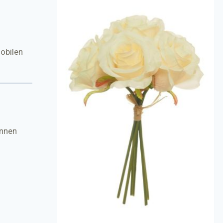
obilen
önnen