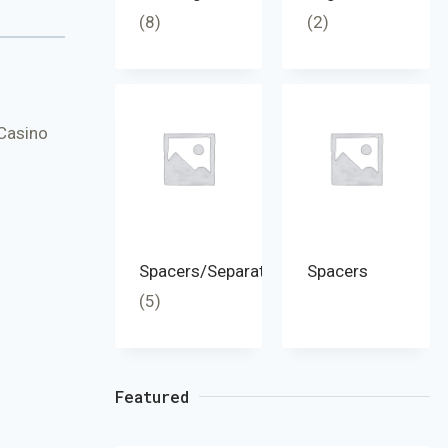
(8)
(2)
 Casino
Spacers/Separators
Spacers
(5)
Featured