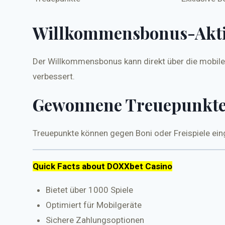
Willkommensbonus-Akti
Der Willkommensbonus kann direkt über die mobile 
verbessert.
Gewonnene Treuepunkte 
Treuepunkte können gegen Boni oder Freispiele ein
Quick Facts about DOXXbet Casino
Bietet über 1000 Spiele
Optimiert für Mobilgeräte
Sichere Zahlungsoptionen