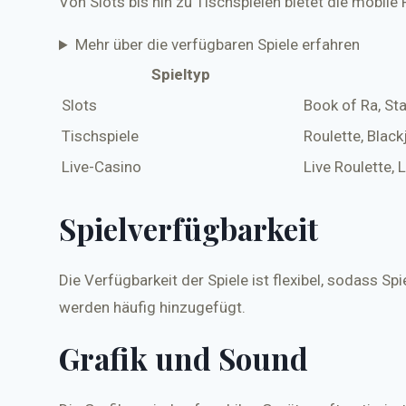
Von Slots bis hin zu Tischspielen bietet die mobile
Mehr über die verfügbaren Spiele erfahren
Spieltyp
Slots
Book of Ra, St
Tischspiele
Roulette, Black
Live-Casino
Live Roulette, 
Spielverfügbarkeit
Die Verfügbarkeit der Spiele ist flexibel, sodass Sp
werden häufig hinzugefügt.
Grafik und Sound