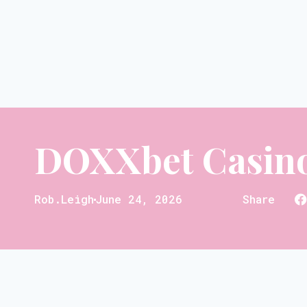
DOXXbet Casino
Rob.leigh
June 24, 2026
Share