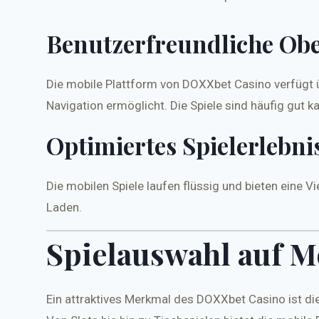
Benutzerfreundliche Obe
Die mobile Plattform von DOXXbet Casino verfügt ü
Navigation ermöglicht. Die Spiele sind häufig gut ka
Optimiertes Spielerlebni
Die mobilen Spiele laufen flüssig und bieten eine 
Laden.
Spielauswahl auf M
Ein attraktives Merkmal des DOXXbet Casino ist die