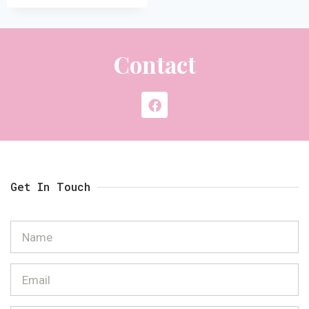
Contact
Get In Touch