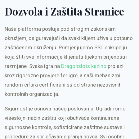
Dozvola i Zaštita Stranice
Naša platforma posluje pod strogim zakonskim
okružjem, osiguravajući da svaki klijent uživa u potpuno
zaštićenom okruženju. Primjenjujemo SSL enkripciju
koja štiti sve informacije klijenata tijekom prijenosa i
razmjene. Svaka igra na
Dragonslots kazino
prolazi
kroz rigorozne provjere fer igre, a naši mehanizmi
random cifara certificirani su od strane nezavisnih
kontrolnih organizacija.
Sigurnost je osnova našeg poslovanja. Ugradili smo
višeslojni način zaštiti koji obuhvaća kontinuirane
sigurnosne kontrole, sofisticirane zaštitne sustave i
procedure za sprječavanje pranja novca. Svi osobni