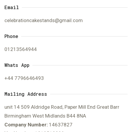
Email
celebrationcakestands@gmail.com
Phone
01213564944
Whats App
+44 7796646493
Mailing Address
unit 14 509 Aldridge Road, Paper Mill End Great Barr
Birmingham West Midlands B44 8NA
Company Number:
14637827