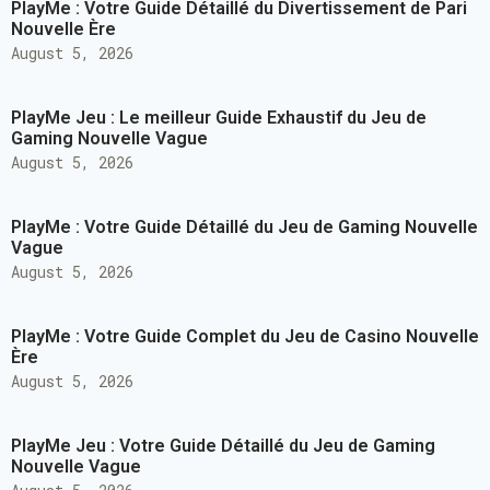
PlayMe : Votre Guide Détaillé du Divertissement de Pari
Nouvelle Ère
August 5, 2026
PlayMe Jeu : Le meilleur Guide Exhaustif du Jeu de
Gaming Nouvelle Vague
August 5, 2026
PlayMe : Votre Guide Détaillé du Jeu de Gaming Nouvelle
Vague
August 5, 2026
PlayMe : Votre Guide Complet du Jeu de Casino Nouvelle
Ère
August 5, 2026
PlayMe Jeu : Votre Guide Détaillé du Jeu de Gaming
Nouvelle Vague