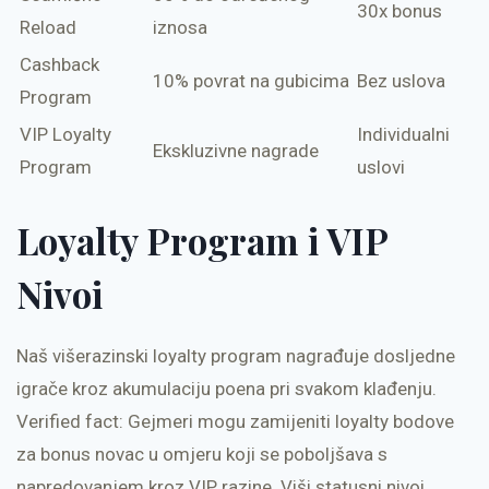
30x bonus
Reload
iznosa
Cashback
10% povrat na gubicima
Bez uslova
Program
VIP Loyalty
Individualni
Ekskluzivne nagrade
Program
uslovi
Loyalty Program i VIP
Nivoi
Naš višerazinski loyalty program nagrađuje dosljedne
igrače kroz akumulaciju poena pri svakom klađenju.
Verified fact: Gejmeri mogu zamijeniti loyalty bodove
za bonus novac u omjeru koji se poboljšava s
napredovanjem kroz VIP razine. Viši statusni nivoi