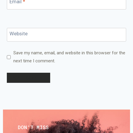
Email
*
Website
Save my name, email, and website in this browser for the
next time I comment.
DON’T MISS