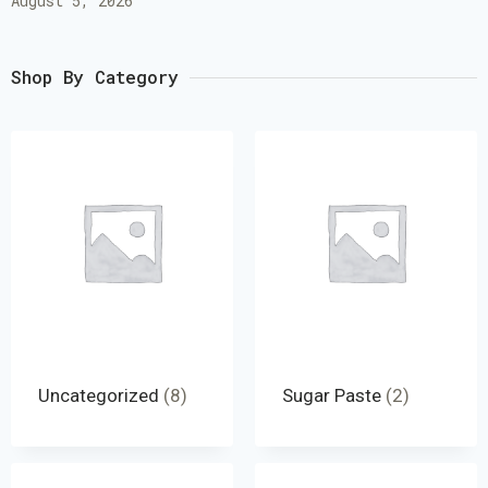
August 5, 2026
Shop By Category
Uncategorized
(8)
Sugar Paste
(2)