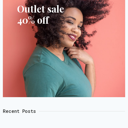
Outlet sale
40% off
Recent Posts