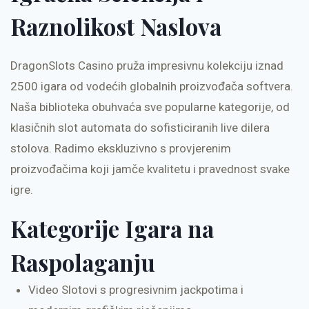
Raznolikost Naslova
DragonSlots Casino pruža impresivnu kolekciju iznad
2500 igara od vodećih globalnih proizvođača softvera.
Naša biblioteka obuhvaća sve popularne kategorije, od
klasičnih slot automata do sofisticiranih live dilera
stolova. Radimo ekskluzivno s provjerenim
proizvođačima koji jamče kvalitetu i pravednost svake
igre.
Kategorije Igara na
Raspolaganju
Video Slotovi s progresivnim jackpotima i