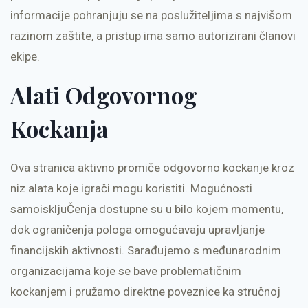
informacije pohranjuju se na poslužiteljima s najvišom
razinom zaštite, a pristup ima samo autorizirani članovi
ekipe.
Alati Odgovornog
Kockanja
Ova stranica aktivno promiče odgovorno kockanje kroz
niz alata koje igrači mogu koristiti. Mogućnosti
samoiskljuČenja dostupne su u bilo kojem momentu,
dok ograničenja pologa omogućavaju upravljanje
financijskih aktivnosti. Sarađujemo s međunarodnim
organizacijama koje se bave problematičnim
kockanjem i pružamo direktne poveznice ka stručnoj