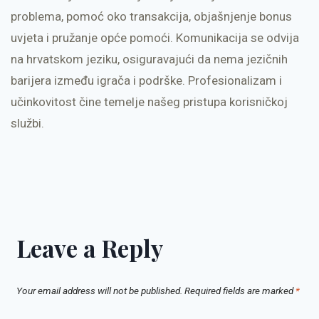
problema, pomoć oko transakcija, objašnjenje bonus
uvjeta i pružanje opće pomoći. Komunikacija se odvija
na hrvatskom jeziku, osiguravajući da nema jezičnih
barijera između igrača i podrške. Profesionalizam i
učinkovitost čine temelje našeg pristupa korisničkoj
službi.
Leave a Reply
Your email address will not be published.
Required fields are marked
*