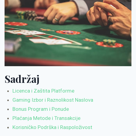
Sadržaj
Licenca i Zaštita Platforme
Gaming Izbor i Raznolikost Naslova
Bonus Program i Ponude
Plaćanja Metode i Transakcije
Korisničko Podrška i Raspoloživost