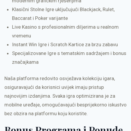
modernim grafičkim rješenjima
Klasični Stolne Igre uključujući Blackjack, Rulet,
Baccarat i Poker varijante
Live Kasino s profesionalnim diljerima u realnom
vremenu
Instant Win Igre i Scratch Kartice za brzu zabavu
Specijalizovane Igre s tematskim sadržajem i bonus
značajkama
Naša platforma redovito osvježava kolekciju igara,
osiguravajući da korisnici uvijek imaju pristup
najnovijim izdanjima. Svaka igra optimizirana je za
mobilne uređaje, omogućavajući besprijekorno iskustvo
bez obzira na platformu koju koristite.
Bonus Programa i Ponude