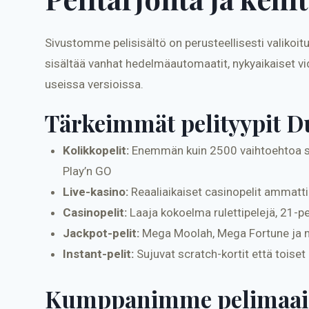
Sivustomme pelisisältö on perusteellisesti valikoi
sisältää vanhat hedelmäautomaatit, nykyaikaiset vide
useissa versioissa.
Tärkeimmät pelityypit D
Kolikkopelit:
Enemmän kuin 2500 vaihtoehtoa slot
Play’n GO
Live-kasino:
Reaaliaikaiset casinopelit ammattid
Casinopelit:
Laaja kokoelma rulettipelejä, 21-pe
Jackpot-pelit:
Mega Moolah, Mega Fortune ja m
Instant-pelit:
Sujuvat scratch-kortit että toise
Kumppanimme pelimaai