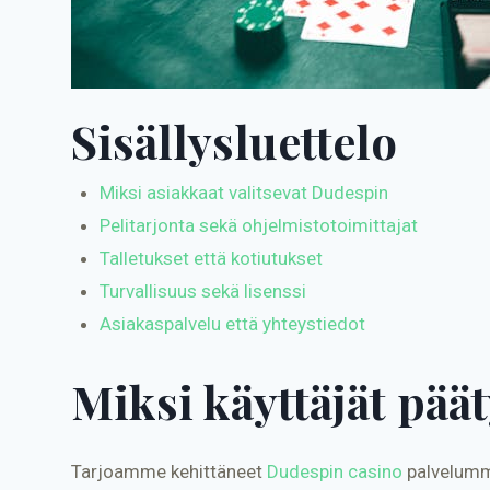
Sisällysluettelo
Miksi asiakkaat valitsevat Dudespin
Pelitarjonta sekä ohjelmistotoimittajat
Talletukset että kotiutukset
Turvallisuus sekä lisenssi
Asiakaspalvelu että yhteystiedot
Miksi käyttäjät pää
Tarjoamme kehittäneet
Dudespin casino
palvelumme