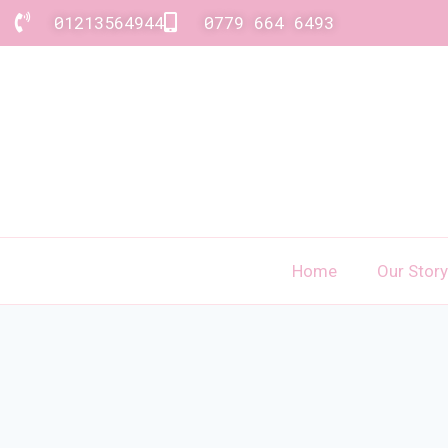
01213564944
0779 664 6493
Home
Our Story