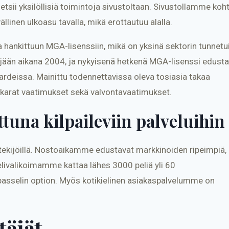
 etsii yksilöllisiä toimintoja sivustoltaan. Sivustollamme koh
ällinen ulkoasu tavalla, mikä erottautuu alalla.
 hankittuun MGA-lisenssiin, mikä on yksinä sektorin tunnet
sejään aikana 2004, ja nykyisenä hetkenä MGA-lisenssi edust
ardeissa. Mainittu todennettavissa oleva tosiasia takaa
nkarat vaatimukset sekä valvontavaatimukset.
tuna kilpaileviin palveluihin
 tekijöillä. Nostoaikamme edustavat markkinoiden ripeimpiä,
Pelivalikoimamme kattaa lähes 3000 peliä yli 60
le passelin option. Myös kotikielinen asiakaspalvelumme on
täjät