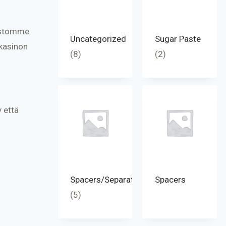
jastomme
Uncategorized
Sugar Paste
-kasinon
(8)
(2)
 että
Spacers/Separators
Spacers
(5)