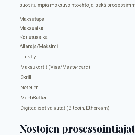
suosituimpia maksuvaihtoehtoja, sekä prosessimme
Maksutapa
Maksuaika
Kotiutusaika
Allaraja/Maksimi
Trustly
Maksukortit (Visa/Mastercard)
Skrill
Neteller
MuchBetter
Digitaaliset valuutat (Bitcoin, Ethereum)
Nostojen prosessointiaja