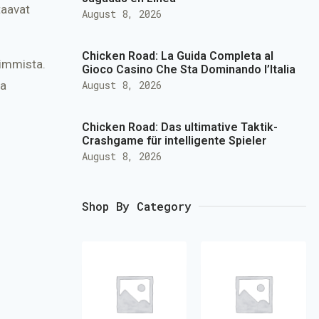
taavat
August 8, 2026
Chicken Road: La Guida Completa al
uimmista.
Gioco Casino Che Sta Dominando l’Italia
August 8, 2026
aa
Chicken Road: Das ultimative Taktik-
Crashgame für intelligente Spieler
August 8, 2026
Shop By Category