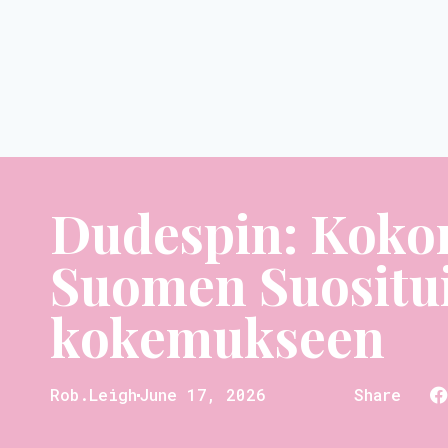
Dudespin: Kokon
Suomen Suositu
kokemukseen
Rob.leigh
June 17, 2026
Share