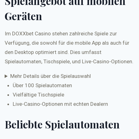
Spielangebot auf mobilen
Geräten
Im DOXXbet Casino stehen zahlreiche Spiele zur
Verfügung, die sowohl für die mobile App als auch für
den Desktop optimiert sind. Dies umfasst
Spielautomaten, Tischspiele, und Live-Casino-Optionen.
Mehr Details über die Spielauswahl
Über 100 Spielautomaten
Vielfältige Tischspiele
Live-Casino-Optionen mit echten Dealern
Beliebte Spielautomaten