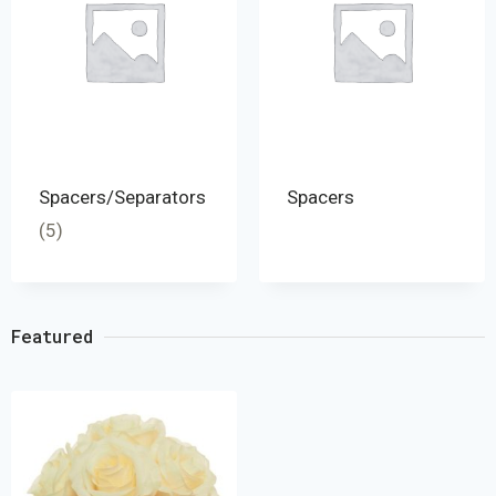
Spacers/Separators
Spacers
(5)
Featured