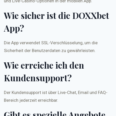
und Live-Casino-Optionen in der mobilen App.
Wie sicher ist die DOXXbet
App?
Die App verwendet SSL-Verschlüsselung, um die
Sicherheit der Benutzerdaten zu gewährleisten.
Wie erreiche ich den
Kundensupport?
Der Kundensupport ist über Live-Chat, Email und FAQ-
Bereich jederzeit erreichbar.
Gibt es spezielle Angebote