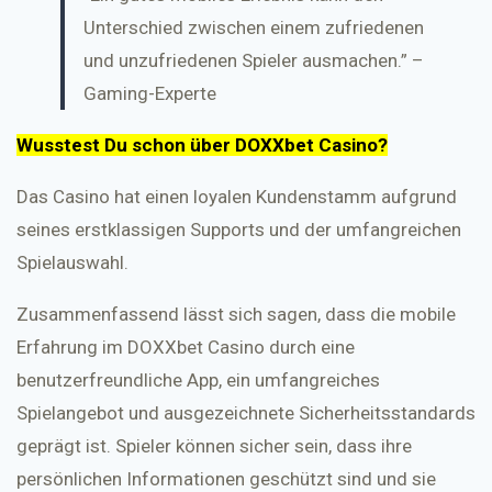
Unterschied zwischen einem zufriedenen
und unzufriedenen Spieler ausmachen.” –
Gaming-Experte
Wusstest Du schon über DOXXbet Casino?
Das Casino hat einen loyalen Kundenstamm aufgrund
seines erstklassigen Supports und der umfangreichen
Spielauswahl.
Zusammenfassend lässt sich sagen, dass die mobile
Erfahrung im DOXXbet Casino durch eine
benutzerfreundliche App, ein umfangreiches
Spielangebot und ausgezeichnete Sicherheitsstandards
geprägt ist. Spieler können sicher sein, dass ihre
persönlichen Informationen geschützt sind und sie