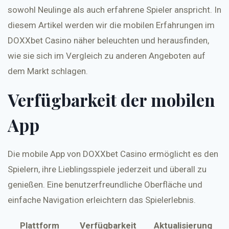
sowohl Neulinge als auch erfahrene Spieler anspricht. In
diesem Artikel werden wir die mobilen Erfahrungen im
DOXXbet Casino näher beleuchten und herausfinden,
wie sie sich im Vergleich zu anderen Angeboten auf
dem Markt schlagen.
Verfügbarkeit der mobilen
App
Die mobile App von DOXXbet Casino ermöglicht es den
Spielern, ihre Lieblingsspiele jederzeit und überall zu
genießen. Eine benutzerfreundliche Oberfläche und
einfache Navigation erleichtern das Spielerlebnis.
Plattform
Verfügbarkeit
Aktualisierung