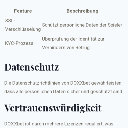
Feature
Beschreibung
SSL-
Schützt persönliche Daten der Spieler
Verschlüsselung
Überprüfung der Identität zur
KYC-Prozess
Verhindern von Betrug
Datenschutz
Die Datenschutzrichtlinien von DOXXbet gewährleisten,
dass alle persönlichen Daten sicher und geschützt sind.
Vertrauenswürdigkeit
DOXXbet ist durch mehrere Lizenzen reguliert, was