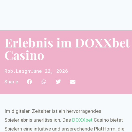
Erlebnis im DOXXbet
Casino
Rob.leigh
June 22, 2026
Share
Im digitalen Zeitalter ist ein hervorragendes
Spielerlebnis unerlässlich. Das
DOXXbet
Casino bietet
Spielern eine intuitive und ansprechende Plattform, die