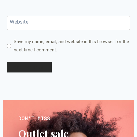
Website
Save my name, email, and website in this browser for the
next time I comment.
DON’T MISS
Outlet sale