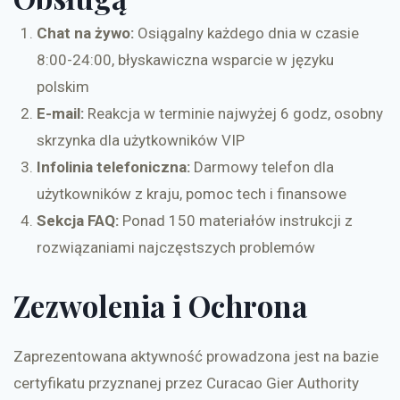
Chat na żywo:
Osiągalny każdego dnia w czasie
8:00-24:00, błyskawiczna wsparcie w języku
polskim
E-mail:
Reakcja w terminie najwyżej 6 godz, osobny
skrzynka dla użytkowników VIP
Infolinia telefoniczna:
Darmowy telefon dla
użytkowników z kraju, pomoc tech i finansowe
Sekcja FAQ:
Ponad 150 materiałów instrukcji z
rozwiązaniami najczęstszych problemów
Zezwolenia i Ochrona
Zaprezentowana aktywność prowadzona jest na bazie
certyfikatu przyznanej przez Curacao Gier Authority