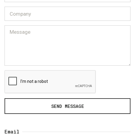
SEND MESSAGE
Email