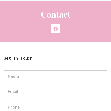
Contact
Get In Touch