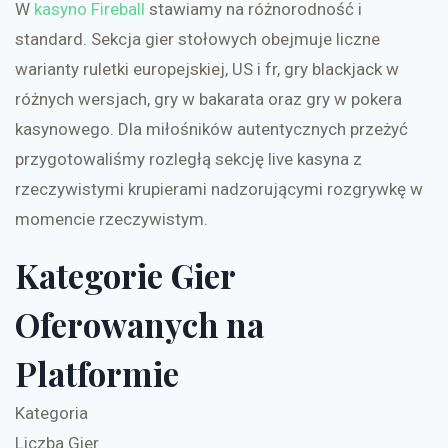
W
kasyno Fireball
stawiamy na różnorodność i
standard. Sekcja gier stołowych obejmuje liczne
warianty ruletki europejskiej, US i fr, gry blackjack w
różnych wersjach, gry w bakarata oraz gry w pokera
kasynowego. Dla miłośników autentycznych przeżyć
przygotowaliśmy rozległą sekcję live kasyna z
rzeczywistymi krupierami nadzorującymi rozgrywkę w
momencie rzeczywistym.
Kategorie Gier
Oferowanych na
Platformie
Kategoria
Liczba Gier