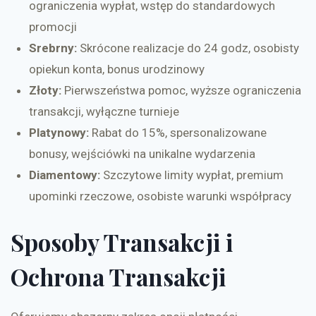
ograniczenia wypłat, wstęp do standardowych
promocji
Srebrny:
Skrócone realizacje do 24 godz, osobisty
opiekun konta, bonus urodzinowy
Złoty:
Pierwszeństwa pomoc, wyższe ograniczenia
transakcji, wyłączne turnieje
Platynowy:
Rabat do 15%, spersonalizowane
bonusy, wejściówki na unikalne wydarzenia
Diamentowy:
Szczytowe limity wypłat, premium
upominki rzeczowe, osobiste warunki współpracy
Sposoby Transakcji i
Ochrona Transakcji