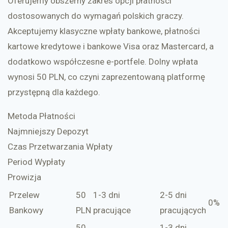
Oferujemy obszerny zakres opcji płatności
dostosowanych do wymagań polskich graczy.
Akceptujemy klasyczne wpłaty bankowe, płatności
kartowe kredytowe i bankowe Visa oraz Mastercard, a
dodatkowo współczesne e-portfele. Dolny wpłata
wynosi 50 PLN, co czyni zaprezentowaną platformę
przystępną dla każdego.
Metoda Płatności
Najmniejszy Depozyt
Czas Przetwarzania Wpłaty
Period Wypłaty
Prowizja
Przelew
50
1-3 dni
2-5 dni
0%
Bankowy
PLN
pracujące
pracujących
50
1-3 dni