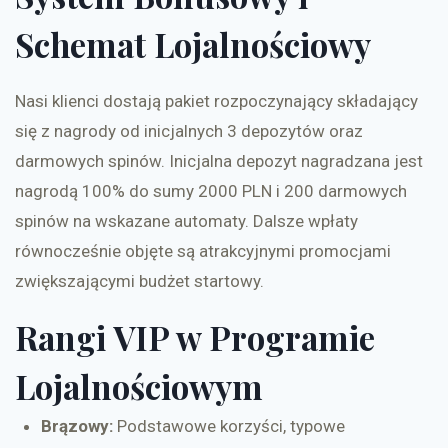
Schemat Lojalnościowy
Nasi klienci dostają pakiet rozpoczynający składający
się z nagrody od inicjalnych 3 depozytów oraz
darmowych spinów. Inicjalna depozyt nagradzana jest
nagrodą 100% do sumy 2000 PLN i 200 darmowych
spinów na wskazane automaty. Dalsze wpłaty
równocześnie objęte są atrakcyjnymi promocjami
zwiększającymi budżet startowy.
Rangi VIP w Programie
Lojalnościowym
Brązowy:
Podstawowe korzyści, typowe