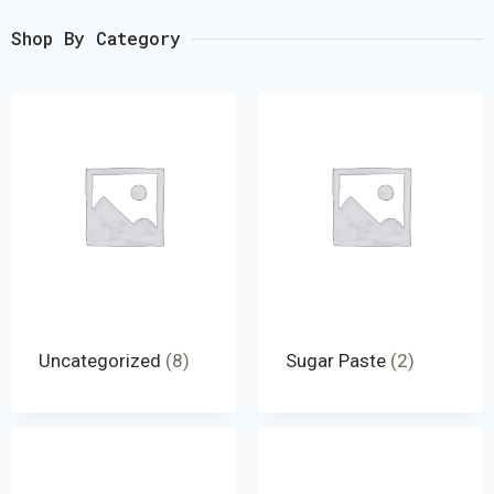
Shop By Category
Uncategorized
(8)
Sugar Paste
(2)