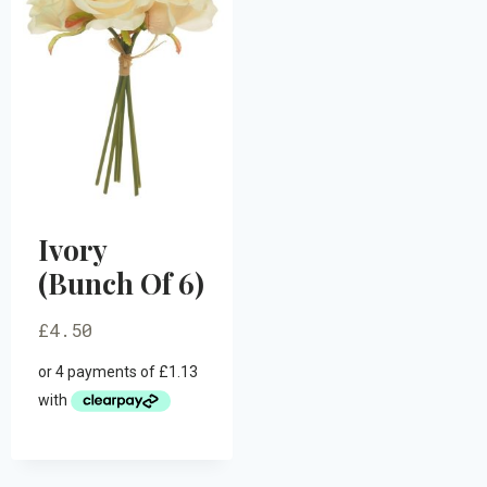
Ivory
(Bunch Of 6)
£
4.50