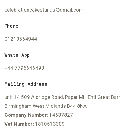
celebrationcakestands@gmail.com
Phone
01213564944
Whats App
+44 7796646493
Mailing Address
unit 14 509 Aldridge Road, Paper Mill End Great Barr
Birmingham West Midlands B44 8NA
Company Number:
14637827
Vat Number:
1810513309