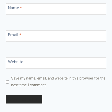
Name
*
Email
*
Website
Save my name, email, and website in this browser for the
next time I comment.