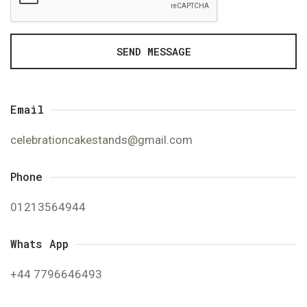
SEND MESSAGE
Email
celebrationcakestands@gmail.com
Phone
01213564944
Whats App
+44 7796646493