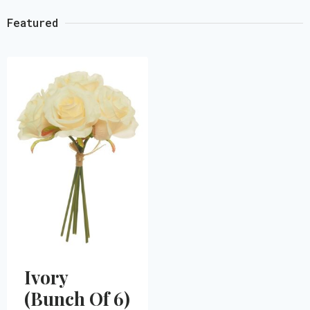
Featured
Ivory
(Bunch Of 6)