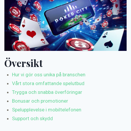
Översikt
Hur vi gör oss unika på branschen
Vårt stora omfattande spelutbud
Trygga och snabba överföringar
Bonusar och promotioner
Spelupplevelse i mobiltelefonen
Support och skydd