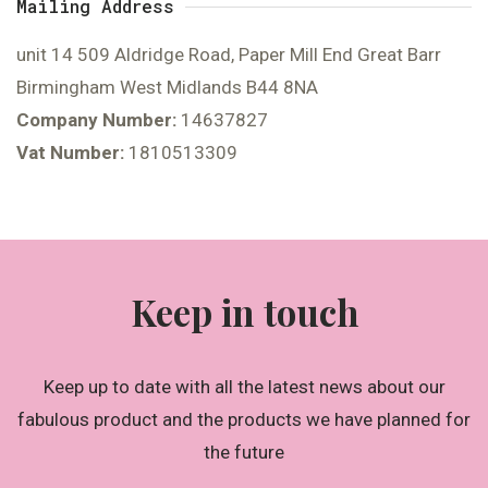
Mailing Address
unit 14 509 Aldridge Road, Paper Mill End Great Barr
Birmingham West Midlands B44 8NA
Company Number:
14637827
Vat Number:
1810513309
Keep in touch
Keep up to date with all the latest news about our
fabulous product and the products we have planned for
the future