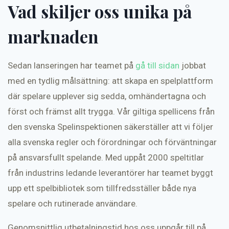
Vad skiljer oss unika på
marknaden
Sedan lanseringen har teamet på
gå till sidan
jobbat
med en tydlig målsättning: att skapa en spelplattform
där spelare upplever sig sedda, omhändertagna och
först och främst allt trygga. Vår giltiga spellicens från
den svenska Spelinspektionen säkerställer att vi följer
alla svenska regler och förordningar och förväntningar
på ansvarsfullt spelande. Med uppåt 2000 speltitlar
från industrins ledande leverantörer har teamet byggt
upp ett spelbibliotek som tillfredsställer både nya
spelare och rutinerade användare.
Genomsnittlig utbetalningstid hos oss uppgår till på