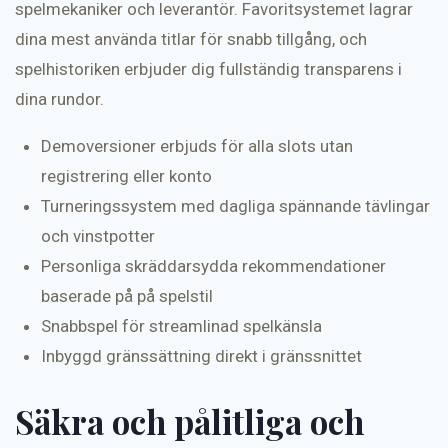
spelmekaniker och leverantör. Favoritsystemet lagrar
dina mest använda titlar för snabb tillgång, och
spelhistoriken erbjuder dig fullständig transparens i
dina rundor.
Demoversioner erbjuds för alla slots utan
registrering eller konto
Turneringssystem med dagliga spännande tävlingar
och vinstpotter
Personliga skräddarsydda rekommendationer
baserade på på spelstil
Snabbspel för streamlinad spelkänsla
Inbyggd gränssättning direkt i gränssnittet
Säkra och pålitliga och