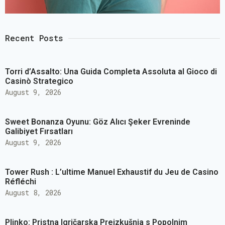
Recent Posts
Torri d’Assalto: Una Guida Completa Assoluta al Gioco di
Casinò Strategico
August 9, 2026
Sweet Bonanza Oyunu: Göz Alıcı Şeker Evreninde
Galibiyet Fırsatları
August 9, 2026
Tower Rush : L’ultime Manuel Exhaustif du Jeu de Casino
Réfléchi
August 8, 2026
Plinko: Pristna Igričarska Preizkušnja s Popolnim