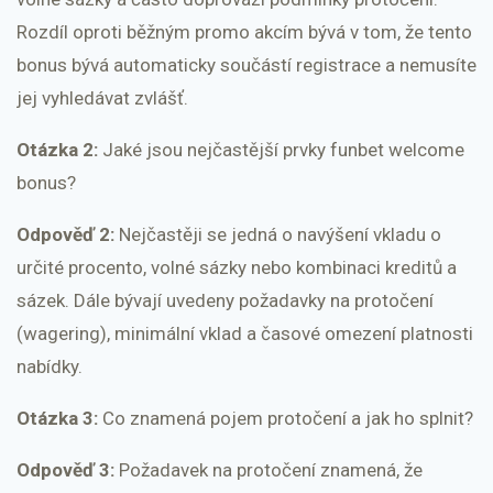
Rozdíl oproti běžným promo akcím bývá v tom, že tento
bonus bývá automaticky součástí registrace a nemusíte
jej vyhledávat zvlášť.
Otázka 2:
Jaké jsou nejčastější prvky funbet welcome
bonus?
Odpověď 2:
Nejčastěji se jedná o navýšení vkladu o
určité procento, volné sázky nebo kombinaci kreditů a
sázek. Dále bývají uvedeny požadavky na protočení
(wagering), minimální vklad a časové omezení platnosti
nabídky.
Otázka 3:
Co znamená pojem protočení a jak ho splnit?
Odpověď 3:
Požadavek na protočení znamená, že