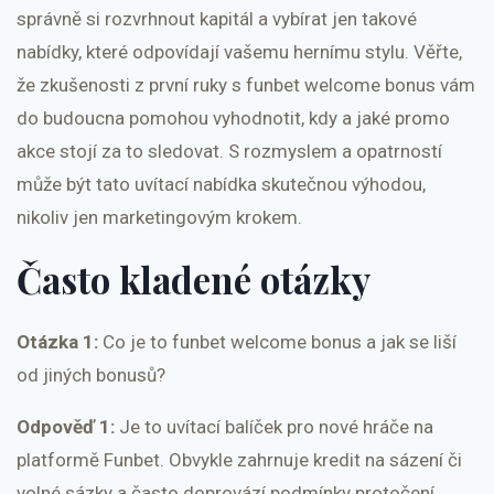
správně si rozvrhnout kapitál a vybírat jen takové
nabídky, které odpovídají vašemu hernímu stylu. Věřte,
že zkušenosti z první ruky s funbet welcome bonus vám
do budoucna pomohou vyhodnotit, kdy a jaké promo
akce stojí za to sledovat. S rozmyslem a opatrností
může být tato uvítací nabídka skutečnou výhodou,
nikoliv jen marketingovým krokem.
Často kladené otázky
Otázka 1:
Co je to funbet welcome bonus a jak se liší
od jiných bonusů?
Odpověď 1:
Je to uvítací balíček pro nové hráče na
platformě Funbet. Obvykle zahrnuje kredit na sázení či
volné sázky a často doprovází podmínky protočení.