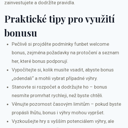
zainvestujete a dodržíte pravidla.
Praktické tipy pro využití
bonusu
Pečlivě si projděte podmínky funbet welcome
bonus, zejména požadavky na protočení a seznam
her, které bonus podporují.
Vypočítejte si, kolik musíte vsadit, abyste bonus
„odendali“ a mohli vybrat případné výhry.
Stanovte si rozpočet a dodržujte ho – bonus
nesmíte promrhat rychleji, než byste chtěli.
Věnujte pozornost časovým limitům – pokud byste
propásli lhůtu, bonus i výhry mohou vypršet.
Vyzkoušejte hry s vyšším potenciálem výhry, ale