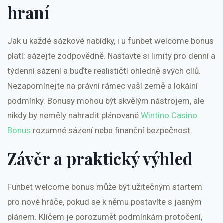
hraní
Jak u každé sázkové nabídky, i u funbet welcome bonus
platí: sázejte zodpovědně. Nastavte si limity pro denní a
týdenní sázení a buďte realističtí ohledně svých cílů.
Nezapomínejte na právní rámec vaší země a lokální
podmínky. Bonusy mohou být skvělým nástrojem, ale
nikdy by neměly nahradit plánované
Wintino Casino
Bonus
rozumné sázení nebo finanční bezpečnost.
Závěr a praktický výhled
Funbet welcome bonus může být užitečným startem
pro nové hráče, pokud se k němu postavíte s jasným
plánem. Klíčem je porozumět podmínkám protočení,