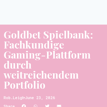
Goldbet Spielbank:
Fachkundige
Gaming-Plattform
durch
weitreichendem
Portfolio
Rob.leigh
June 23, 2026
Share