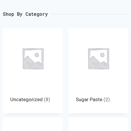
Shop By Category
Uncategorized
(8)
Sugar Paste
(2)