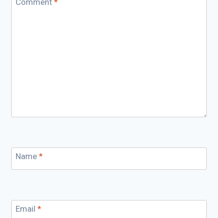
Comment
*
Name
*
Email
*