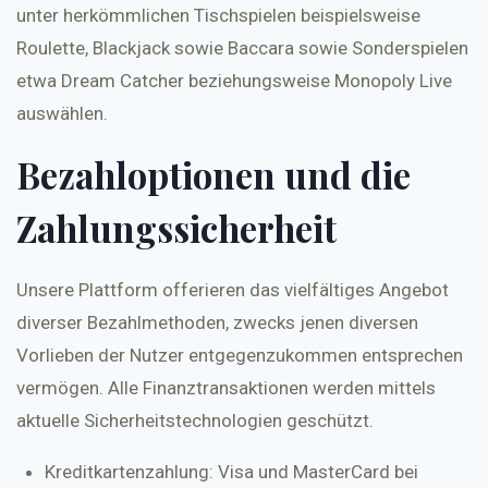
unter herkömmlichen Tischspielen beispielsweise
Roulette, Blackjack sowie Baccara sowie Sonderspielen
etwa Dream Catcher beziehungsweise Monopoly Live
auswählen.
Bezahloptionen und die
Zahlungssicherheit
Unsere Plattform offerieren das vielfältiges Angebot
diverser Bezahlmethoden, zwecks jenen diversen
Vorlieben der Nutzer entgegenzukommen entsprechen
vermögen. Alle Finanztransaktionen werden mittels
aktuelle Sicherheitstechnologien geschützt.
Kreditkartenzahlung: Visa und MasterCard bei