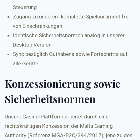
Steuerung
Zugang zu unserem komplette Spielsortiment frei
von Einschränkungen
Identische Sicherheitsnormen analog in unserer
Desktop Version
Sync bezüglich Guthabens sowie Fortschritts auf
alle Geräte
Konzessionierung sowie
Sicherheitsnormen
Unsere Casino-Plattform arbeitet durch einer
rechtskräftigen Konzession der Malta Gaming
Authority (Referenz MGA/B2C/394/2017), jene zu den