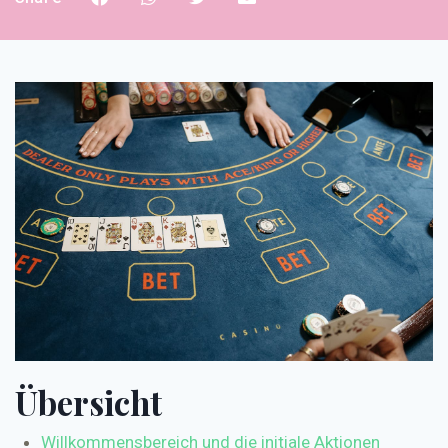
Übersicht
Willkommensbereich und die initiale Aktionen