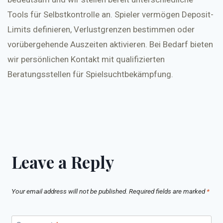
Tools für Selbstkontrolle an. Spieler vermögen Deposit-
Limits definieren, Verlustgrenzen bestimmen oder
vorübergehende Auszeiten aktivieren. Bei Bedarf bieten
wir persönlichen Kontakt mit qualifizierten
Beratungsstellen für Spielsuchtbekämpfung.
Leave a Reply
Your email address will not be published.
Required fields are marked
*