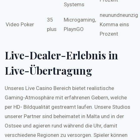
Systems
neunundneunzig
35
Microgaming,
Video Poker
Komma eins
plus
PlaynGO
Prozent
Live-Dealer-Erlebnis in
Live-Übertragung
Unseres Live Casino Bereich bietet realistische
Gaming-Atmosphäre mit erfahrenen Gebern, welche
per HD- Bildqualität gestreamt laufen. Unsere Studios
unserer Partner sind beheimatet in Malta und in der
Ostsee und agieren rund während die Uhr, damit
verschiedene Regionen zu versorgen. Spieler können