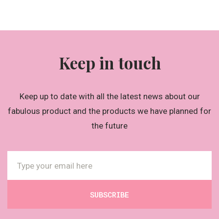
Keep in touch
Keep up to date with all the latest news about our
fabulous product and the products we have planned for
the future
SUBSCRIBE