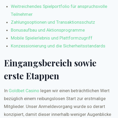
Weitreichendes Spielportfolio für anspruchsvolle
Teilnehmer
Zahlungsoptionen und Transaktionsschutz
Bonusaufbau und Aktionsprogramme
Mobile Spielerlebnis und Plattformzugriff
Konzessionierung und die Sicherheitsstandards
Eingangsbereich sowie
erste Etappen
In
Goldbet Casino
legen wir einen beträchtlichen Wert
bezüglich einem reibungslosen Start zur erstmalige
Mitglieder. Unser Anmeldevorgang wurde so derart
konzipiert, damit dieser innerhalb weniger Augenblicke