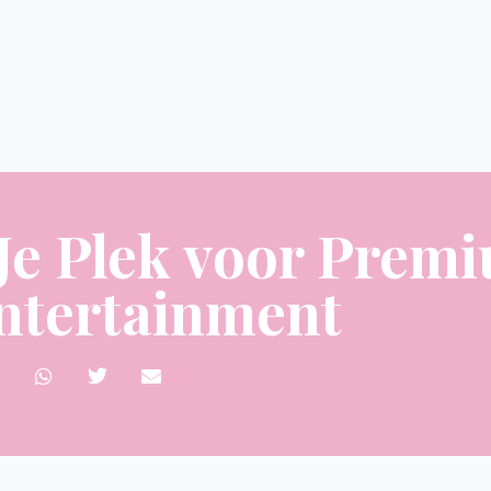
Je Plek voor Prem
ntertainment