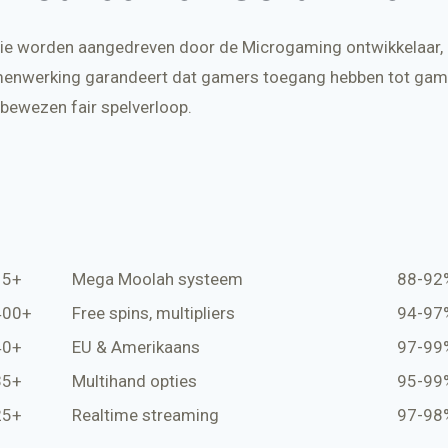
ie worden aangedreven door de Microgaming ontwikkelaar,
amenwerking garandeert dat gamers toegang hebben tot ga
bewezen fair spelverloop.
15+
Mega Moolah systeem
88-92
400+
Free spins, multipliers
94-97
40+
EU & Amerikaans
97-99
35+
Multihand opties
95-99
25+
Realtime streaming
97-98