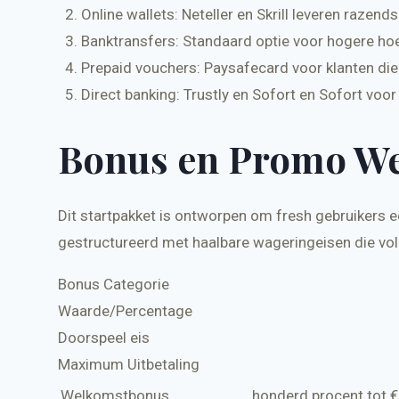
Online wallets: Neteller en Skrill leveren razen
Banktransfers: Standaard optie voor hogere hoe
Prepaid vouchers: Paysafecard voor klanten die
Direct banking: Trustly en Sofort en Sofort voor
Bonus en Promo W
Dit startpakket is ontworpen om fresh gebruikers ee
gestructureerd met haalbare wageringeisen die vo
Bonus Categorie
Waarde/Percentage
Doorspeel eis
Maximum Uitbetaling
Welkomstbonus
honderd procent tot 