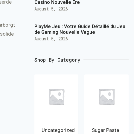
eerde
Casino Nouvelle Ère
August 5, 2026
arborgt
PlayMe Jeu : Votre Guide Détaillé du Jeu
de Gaming Nouvelle Vague
solide
August 5, 2026
Shop By Category
Uncategorized
Sugar Paste