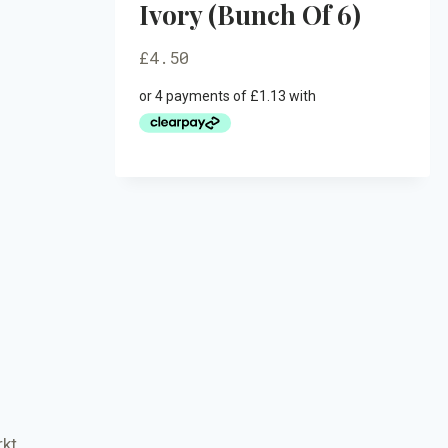
Ivory (Bunch Of 6)
£
4.50
kt