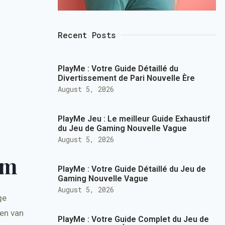
Recent Posts
PlayMe : Votre Guide Détaillé du
Divertissement de Pari Nouvelle Ère
August 5, 2026
PlayMe Jeu : Le meilleur Guide Exhaustif
du Jeu de Gaming Nouvelle Vague
August 5, 2026
rm
PlayMe : Votre Guide Détaillé du Jeu de
Gaming Nouvelle Vague
August 5, 2026
ge
ten van
PlayMe : Votre Guide Complet du Jeu de