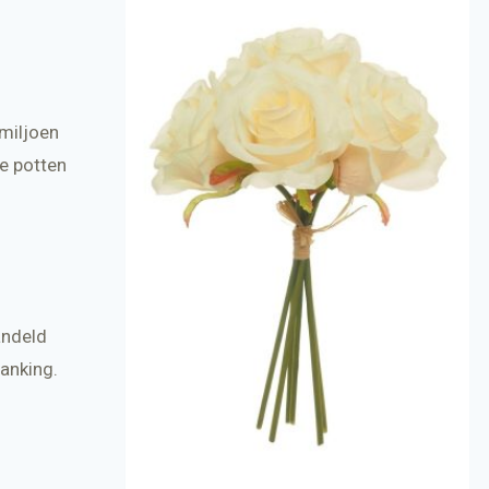
miljoen
de potten
andeld
anking.