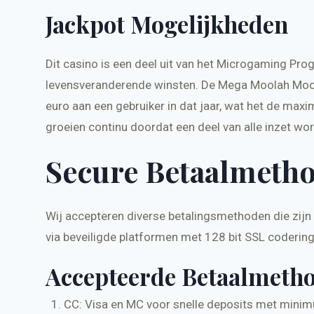
Jackpot Mogelijkheden
Dit casino is een deel uit van het Microgaming Pr
levensveranderende winsten. De Mega Moolah Moolah
euro aan een gebruiker in dat jaar, wat het de maxi
groeien continu doordat een deel van alle inzet w
Secure Betaalmeth
Wij accepteren diverse betalingsmethoden die zij
via beveiligde platformen met 128 bit SSL codering
Accepteerde Betaalmeth
CC: Visa en MC voor snelle deposits met minim