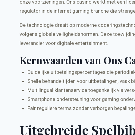
onze voorzieningen. Ons casino werkt met een li
regulator in de internet gaming branche die strenge
De technologie draait op moderne coderingstechnol
volgens globale veiligheidsnormen. Deze toewijdi
leverancier voor digitale entertainment.
Kernwaarden van Ons Ca
Duidelijke uitbetalingspercentages die periodi
Snelle behandeltijden voor uitbetalingen, vaak 
Multilingual klantenservice toegankelijk via ve
Smartphone ondersteuning voor gaming onderwe
Fair reguliere terms zonder verborgen bepalin
Uitgebreide Spelbib