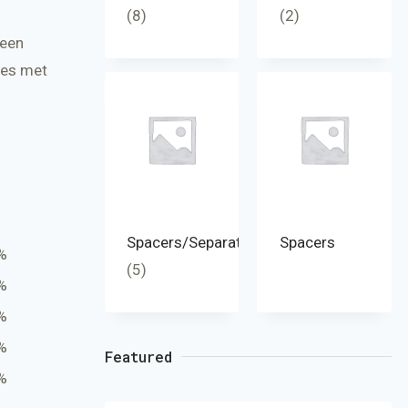
(8)
(2)
 een
mes met
Spacers/Separators
Spacers
%
(5)
%
%
%
Featured
%