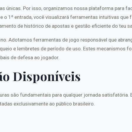
 únicas. Por isso, organizamos nossa plataforma para faci
o 1º entrada, você visualizará ferramentas intuitivas que f
amento de histórico de apostas e gestão eficiente do teu sa
ssino. Adotamos ferramentas de jogo responsável que abra
bloqueio e lembretes de período de uso. Estes mecanismos f
bais de defesa ao jogador.
o Disponíveis
as são fundamentais para qualquer jornada satisfatória. 
tadas exclusivamente ao público brasileiro.