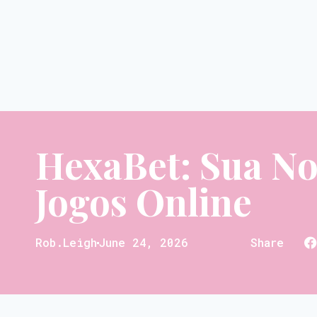
HexaBet: Sua N
Jogos Online
Rob.leigh
June 24, 2026
Share