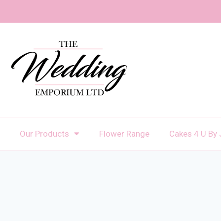
Our Products
Flower Range
Cakes 4 U By 