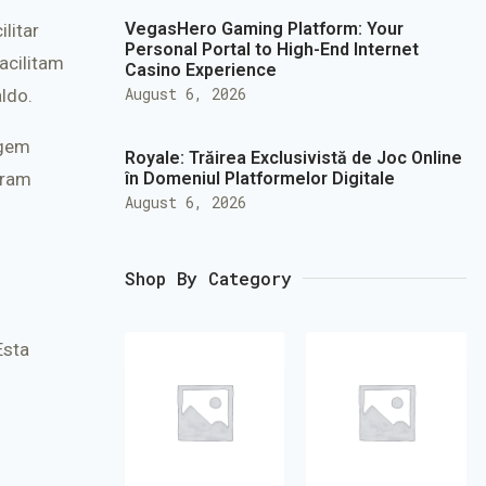
VegasHero Gaming Platform: Your
litar
Personal Portal to High-End Internet
acilitam
Casino Experience
August 6, 2026
ldo.
ngem
Royale: Trăirea Exclusivistă de Joc Online
în Domeniul Platformelor Digitale
oram
August 6, 2026
Shop By Category
Esta