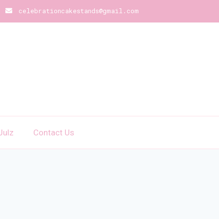
celebrationcakestands@gmail.com
Julz
Contact Us