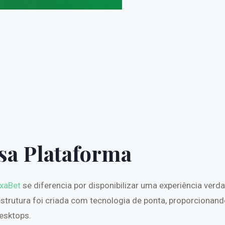
sa Plataforma
xaBet
se diferencia por disponibilizar uma experiência verda
estrutura foi criada com tecnologia de ponta, proporcionan
desktops.