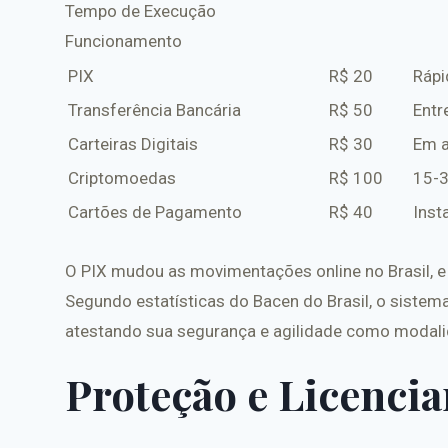
Tempo de Execução
Funcionamento
PIX
R$ 20
Rápi
Transferência Bancária
R$ 50
Entr
Carteiras Digitais
R$ 30
Em a
Criptomoedas
R$ 100
15-3
Cartões de Pagamento
R$ 40
Inst
O PIX mudou as movimentações online no Brasil, e
Segundo estatísticas do Bacen do Brasil, o siste
atestando sua segurança e agilidade como modali
Proteção e Licenci