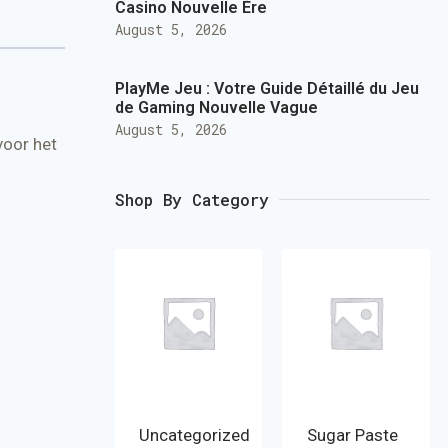
Casino Nouvelle Ère
August 5, 2026
PlayMe Jeu : Votre Guide Détaillé du Jeu
de Gaming Nouvelle Vague
August 5, 2026
voor het
Shop By Category
Uncategorized
Sugar Paste