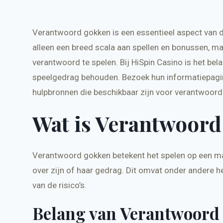
Verantwoord gokken is een essentieel aspect van de
alleen een breed scala aan spellen en bonussen, m
verantwoord te spelen. Bij HiSpin Casino is het bel
speelgedrag behouden. Bezoek hun informatiepag
hulpbronnen die beschikbaar zijn voor verantwoord
Wat is Verantwoor
Verantwoord gokken betekent het spelen op een manie
over zijn of haar gedrag. Dit omvat onder andere he
van de risico’s.
Belang van Verantwoord