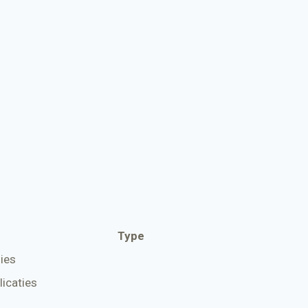
Type
sies
licaties