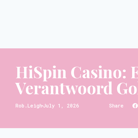
HiSpin Casino: 
Verantwoord G
Rob.leigh
July 1, 2026
Share