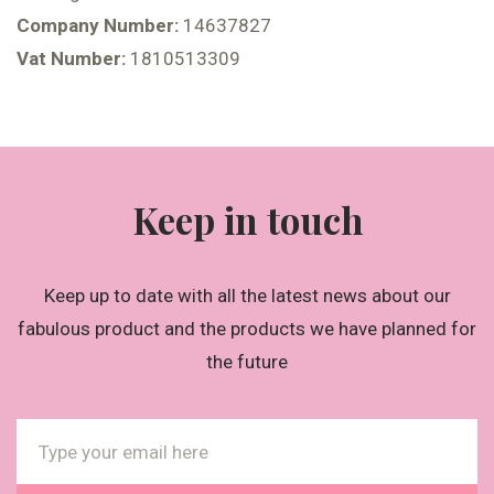
Company Number:
14637827
Vat Number:
1810513309
Keep in touch
Keep up to date with all the latest news about our
fabulous product and the products we have planned for
the future