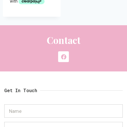
Contact
Get In Touch