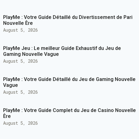
PlayMe : Votre Guide Détaillé du Divertissement de Pari
Nouvelle Ère
August 5, 2026
PlayMe Jeu : Le meilleur Guide Exhaustif du Jeu de
Gaming Nouvelle Vague
August 5, 2026
PlayMe : Votre Guide Détaillé du Jeu de Gaming Nouvelle
Vague
August 5, 2026
PlayMe : Votre Guide Complet du Jeu de Casino Nouvelle
Ère
August 5, 2026