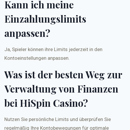
Kann ich meine
Einzahlungslimits
anpassen?
Ja, Spieler können ihre Limits jederzeit in den
Kontoeinstellungen anpassen.
Was ist der besten Weg zur
Verwaltung von Finanzen
bei HiSpin Casino?
Nutzen Sie persönliche Limits und überprüfen Sie
regelmäßig Ihre Kontobewegungen für optimale