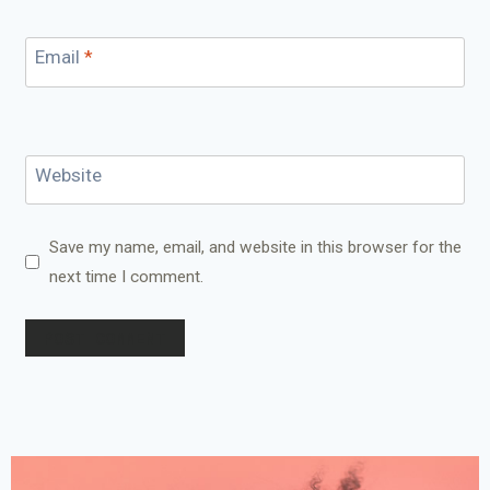
Email
*
Website
Save my name, email, and website in this browser for the
next time I comment.