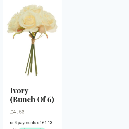
Ivory
(Bunch Of 6)
£
4.50