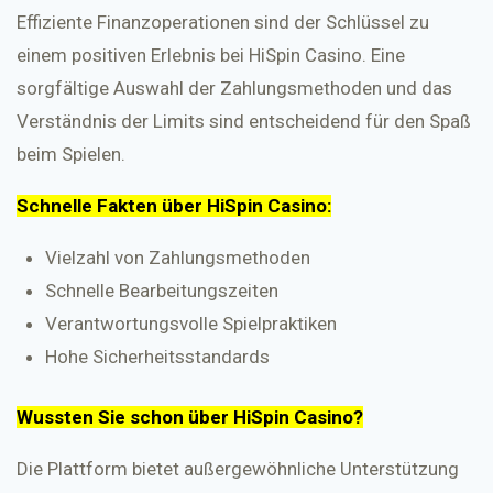
Effiziente Finanzoperationen sind der Schlüssel zu
einem positiven Erlebnis bei HiSpin Casino. Eine
sorgfältige Auswahl der Zahlungsmethoden und das
Verständnis der Limits sind entscheidend für den Spaß
beim Spielen.
Schnelle Fakten über HiSpin Casino:
Vielzahl von Zahlungsmethoden
Schnelle Bearbeitungszeiten
Verantwortungsvolle Spielpraktiken
Hohe Sicherheitsstandards
Wussten Sie schon über HiSpin Casino?
Die Plattform bietet außergewöhnliche Unterstützung