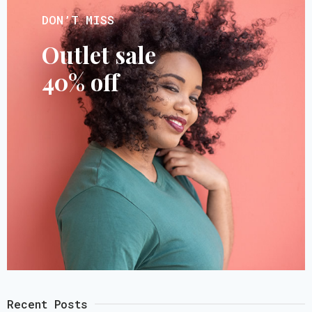
DON’T MISS
Outlet sale
40% off
Recent Posts