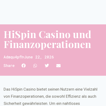
HiSpin Casino und
Finanzoperationen
Admqu4pfh
June 22, 2026
Share
Das HiSpin Casino bietet seinen Nutzern eine Vielzahl
von Finanzoperationen, die sowohl Effizienz als auch
Sicherheit gewährleisten. Um ein nahtloses