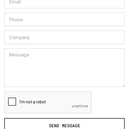
SEND MESSAGE