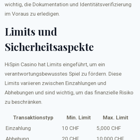
wichtig, die Dokumentation und Identitätsverifizierung
im Voraus zu erledigen.
Limits und
Sicherheitsaspekte
HiSpin Casino hat Limits eingeführt, um ein
verantwortungsbewusstes Spiel zu fördern. Diese
Limits variieren zwischen Einzahlungen und
Abhebungen und sind wichtig, um das finanzielle Risiko
zu beschränken.
Transaktionstyp
Min. Limit
Max. Limit
Einzahlung
10 CHF
5,000 CHF
Abhebung
20 CHF
10,000 CHF