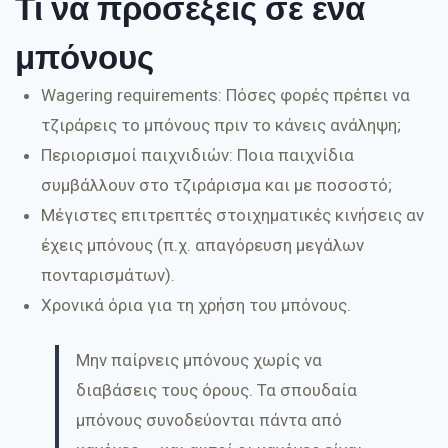
Τι να προσέξεις σε ένα
μπόνους
Wagering requirements: Πόσες φορές πρέπει να
τζιράρεις το μπόνους πριν το κάνεις ανάληψη;
Περιορισμοί παιχνιδιών: Ποια παιχνίδια
συμβάλλουν στο τζιράρισμα και με ποσοστό;
Μέγιστες επιτρεπτές στοιχηματικές κινήσεις αν
έχεις μπόνους (π.χ. απαγόρευση μεγάλων
πονταρισμάτων).
Χρονικά όρια για τη χρήση του μπόνους.
Μην παίρνεις μπόνους χωρίς να
διαβάσεις τους όρους. Τα σπουδαία
μπόνους συνοδεύονται πάντα από