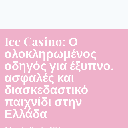
Ice Casino: Ο
ολοκληρωμένος
οδηγός για έξυπνο,
ασφαλές και
διασκεδαστικό
παιχνίδι στην
Ελλάδα