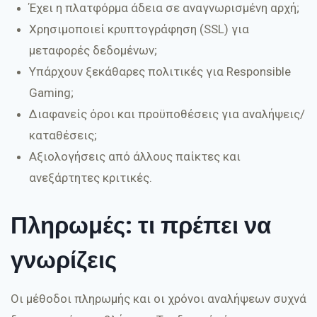
Έχει η πλατφόρμα άδεια σε αναγνωρισμένη αρχή;
Χρησιμοποιεί κρυπτογράφηση (SSL) για
μεταφορές δεδομένων;
Υπάρχουν ξεκάθαρες πολιτικές για Responsible
Gaming;
Διαφανείς όροι και προϋποθέσεις για αναλήψεις/
καταθέσεις;
Αξιολογήσεις από άλλους παίκτες και
ανεξάρτητες κριτικές.
Πληρωμές: τι πρέπει να
γνωρίζεις
Οι μέθοδοι πληρωμής και οι χρόνοι αναλήψεων συχνά