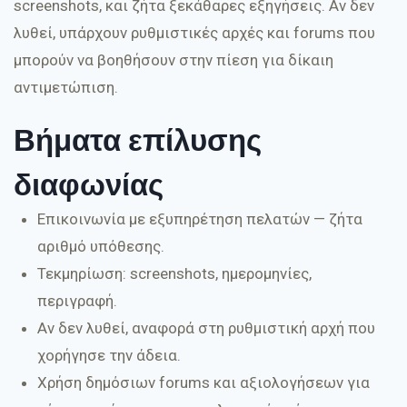
screenshots, και ζήτα ξεκάθαρες εξηγήσεις. Αν δεν
λυθεί, υπάρχουν ρυθμιστικές αρχές και forums που
μπορούν να βοηθήσουν στην πίεση για δίκαιη
αντιμετώπιση.
Βήματα επίλυσης
διαφωνίας
Επικοινωνία με εξυπηρέτηση πελατών — ζήτα
αριθμό υπόθεσης.
Τεκμηρίωση: screenshots, ημερομηνίες,
περιγραφή.
Αν δεν λυθεί, αναφορά στη ρυθμιστική αρχή που
χορήγησε την άδεια.
Χρήση δημόσιων forums και αξιολογήσεων για