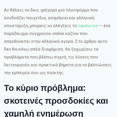
Αν θέλεις να δεις γρήγορα μια πλατφόρμα που
συνδυάζει παιχνίδια, ασφάλεια και ελληνική
υποστήριξη, μπορείς να ελέγξεις το
casino ice
— ένα
παράδειγμα σύγχρονου online καζίνο που
απευθύνεται στην ελληνική αγορά. Στο άρθρο αυτό
δεν θα κάνω απλά διαφήμιση: θα ξεχωρίσω τα
προβλήματα που βλέπω συχνά, τις λύσεις που
λειτουργούν, και πρακτικά βήματα για να βελτιώσεις
την εμπειρία σου ως παίκτης.
Το κύριο πρόβλημα:
σκοτεινές προσδοκίες και
χαμηλή ενημέρωση