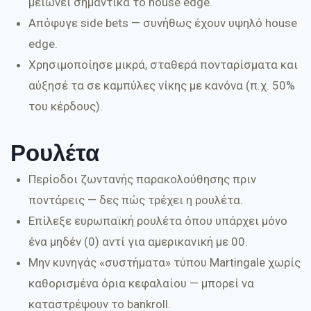
μειώνει σημαντικά το house edge.
Απόφυγε side bets — συνήθως έχουν υψηλό house
edge.
Χρησιμοποίησε μικρά, σταθερά πονταρίσματα και
αύξησέ τα σε καμπύλες νίκης με κανόνα (π.χ. 50%
του κέρδους).
Ρουλέτα
Περίοδοι ζωντανής παρακολούθησης πριν
ποντάρεις — δες πώς τρέχει η ρουλέτα.
Επίλεξε ευρωπαϊκή ρουλέτα όπου υπάρχει μόνο
ένα μηδέν (0) αντί για αμερικανική με 00.
Μην κυνηγάς «συστήματα» τύπου Martingale χωρίς
καθορισμένα όρια κεφαλαίου — μπορεί να
καταστρέψουν το bankroll.