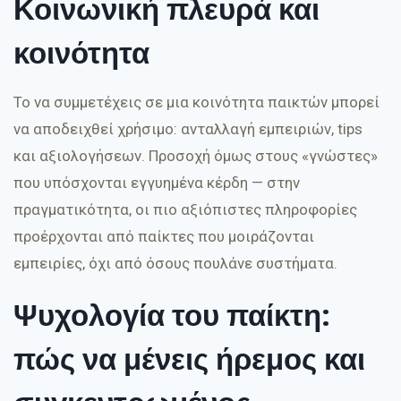
Κοινωνική πλευρά και
κοινότητα
Το να συμμετέχεις σε μια κοινότητα παικτών μπορεί
να αποδειχθεί χρήσιμο: ανταλλαγή εμπειριών, tips
και αξιολογήσεων. Προσοχή όμως στους «γνώστες»
που υπόσχονται εγγυημένα κέρδη — στην
πραγματικότητα, οι πιο αξιόπιστες πληροφορίες
προέρχονται από παίκτες που μοιράζονται
εμπειρίες, όχι από όσους πουλάνε συστήματα.
Ψυχολογία του παίκτη:
πώς να μένεις ήρεμος και
συγκεντρωμένος