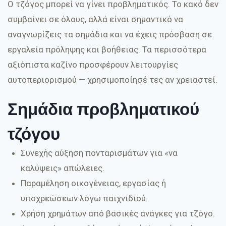
Ο τζόγος μπορεί να γίνει προβληματικός. Το κακό δεν
συμβαίνει σε όλους, αλλά είναι σημαντικό να
αναγνωρίζεις τα σημάδια και να έχεις πρόσβαση σε
εργαλεία πρόληψης και βοήθειας. Τα περισσότερα
αξιόπιστα καζίνο προσφέρουν λειτουργίες
αυτοπεριορισμού — χρησιμοποίησέ τες αν χρειαστεί.
Σημάδια προβληματικού
τζόγου
Συνεχής αύξηση πονταρισμάτων για «να
καλύψεις» απώλειες.
Παραμέληση οικογένειας, εργασίας ή
υποχρεώσεων λόγω παιχνιδιού.
Χρήση χρημάτων από βασικές ανάγκες για τζόγο.