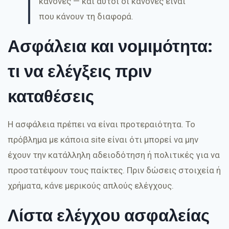
κανόνες — και αυτοί οι κανόνες είναι
που κάνουν τη διαφορά.
Ασφάλεια και νομιμότητα:
τι να ελέγξεις πριν
καταθέσεις
Η ασφάλεια πρέπει να είναι προτεραιότητα. Το
πρόβλημα με κάποια site είναι ότι μπορεί να μην
έχουν την κατάλληλη αδειοδότηση ή πολιτικές για να
προστατέψουν τους παίκτες. Πριν δώσεις στοιχεία ή
χρήματα, κάνε μερικούς απλούς ελέγχους.
Λίστα ελέγχου ασφαλείας