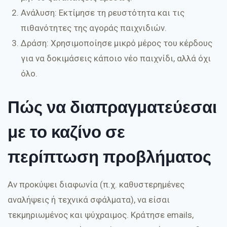
Ανάλυση: Εκτίμησε τη ρευστότητα και τις
πιθανότητες της αγοράς παιχνιδιών.
Δράση: Χρησιμοποίησε μικρό μέρος του κέρδους
για να δοκιμάσεις κάποιο νέο παιχνίδι, αλλά όχι
όλο.
Πώς να διαπραγματεύεσαι
με το καζίνο σε
περίπτωση προβλήματος
Αν προκύψει διαφωνία (π.χ. καθυστερημένες
αναλήψεις ή τεχνικά σφάλματα), να είσαι
τεκμηριωμένος και ψύχραιμος. Κράτησε emails,