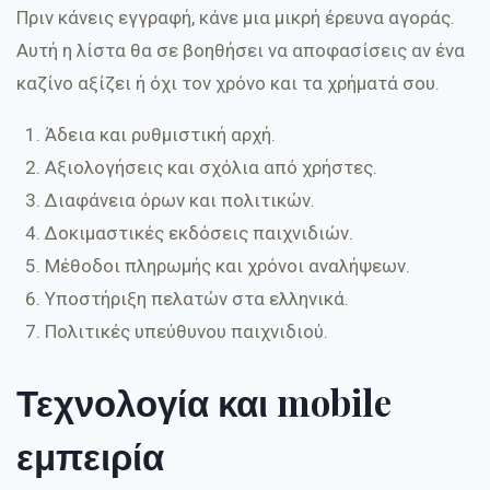
Πριν κάνεις εγγραφή, κάνε μια μικρή έρευνα αγοράς.
Αυτή η λίστα θα σε βοηθήσει να αποφασίσεις αν ένα
καζίνο αξίζει ή όχι τον χρόνο και τα χρήματά σου.
Άδεια και ρυθμιστική αρχή.
Αξιολογήσεις και σχόλια από χρήστες.
Διαφάνεια όρων και πολιτικών.
Δοκιμαστικές εκδόσεις παιχνιδιών.
Μέθοδοι πληρωμής και χρόνοι αναλήψεων.
Υποστήριξη πελατών στα ελληνικά.
Πολιτικές υπεύθυνου παιχνιδιού.
Τεχνολογία και mobile
εμπειρία