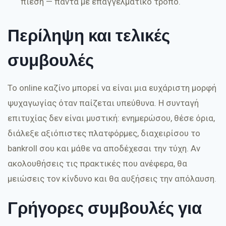
πίεση — πάντα με επαγγελματικό τρόπο.
Περίληψη και τελικές
συμβουλές
Το online καζίνο μπορεί να είναι μια ευχάριστη μορφή
ψυχαγωγίας όταν παίζεται υπεύθυνα. Η συνταγή
επιτυχίας δεν είναι μυστική: ενημερώσου, θέσε όρια,
διάλεξε αξιόπιστες πλατφόρμες, διαχειρίσου το
bankroll σου και μάθε να αποδέχεσαι την τύχη. Αν
ακολουθήσεις τις πρακτικές που ανέφερα, θα
μειώσεις τον κίνδυνο και θα αυξήσεις την απόλαυση.
Γρήγορες συμβουλές για