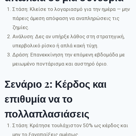
Στάση: Κλείσε το λογαριασμό για την ημέρα — μην
πάρεις άμεση απόφαση να αναπληρώσεις τις
ζημίες.
Ανάλυση: Δες αν υπήρξε λάθος στη στρατηγική,
υπερβολικό ρίσκο ή απλά κακή τύχη.
Δράση: Επανεκκίνηση την επόμενη εβδομάδα με
μειωμένο ποντάρισμα και αυστηρό όριο.
Σενάριο 2: Κέρδος και
επιθυμία να το
πολλαπλασιάσεις
Στάση: Κράτησε τουλάχιστον 50% ως κέρδος και
μην το ξαναπαίξεις αμέσως.