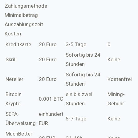
Zahlungsmethode
Minimalbetrag
Auszahlungszeit
Kosten
Kreditkarte
20 Euro
3-5 Tage
0
Sofortig bis 24
Skrill
20 Euro
Keine
Stunden
Sofortig bis 24
Neteller
20 Euro
Kostenfrei
Stunden
Bitcoin
ein bis zwei
Mining-
0.001 BTC
Krypto
Stunden
Gebühr
SEPA-
einhundert
5-7 Tage
Keine
Überweisung
EUR
MuchBetter