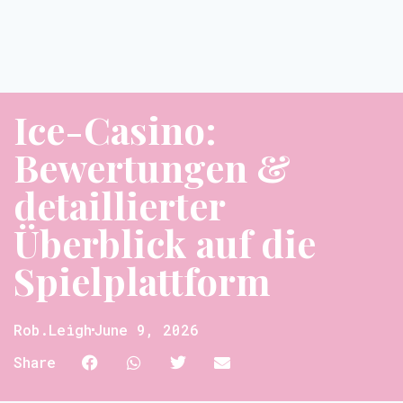
Ice-Casino:
Bewertungen &
detaillierter
Überblick auf die
Spielplattform
Rob.leigh
June 9, 2026
Share