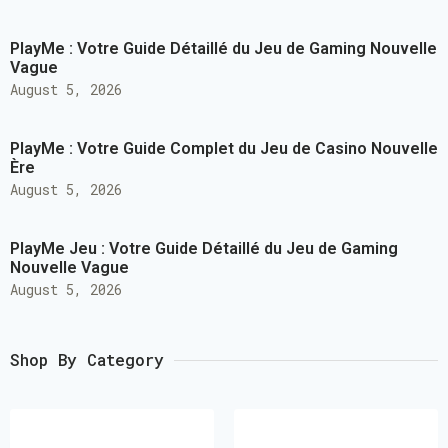
PlayMe : Votre Guide Détaillé du Jeu de Gaming Nouvelle
Vague
August 5, 2026
PlayMe : Votre Guide Complet du Jeu de Casino Nouvelle
Ère
August 5, 2026
PlayMe Jeu : Votre Guide Détaillé du Jeu de Gaming
Nouvelle Vague
August 5, 2026
Shop By Category