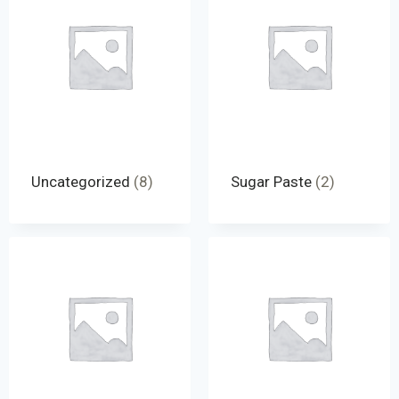
Uncategorized
(8)
Sugar Paste
(2)