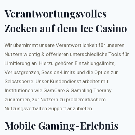
Verantwortungsvolles
Zocken auf dem Ice Casino
Wir übernimmt unsere Verantwortlichkeit für unseren
Nutzern wichtig & offerieren unterschiedliche Tools für
Limitierung an. Hierzu gehören Einzahlungslimits,
Verlustgrenzen, Session-Limits und die Option zur
Selbstsperre. Unser Kundendienst arbeitet mit
Institutionen wie GamCare & Gambling Therapy
zusammen, zur Nutzern zu problematischem
Nutzungsverhalten Support anzubieten.
Mobile Gaming-Erlebnis