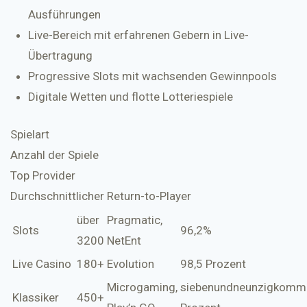
Ausführungen
Live-Bereich mit erfahrenen Gebern in Live-
Übertragung
Progressive Slots mit wachsenden Gewinnpools
Digitale Wetten und flotte Lotteriespiele
Spielart
Anzahl der Spiele
Top Provider
Durchschnittlicher Return-to-Player
über
Pragmatic,
Slots
96,2%
3200
NetEnt
Live Casino
180+
Evolution
98,5 Prozent
Microgaming,
siebenundneunzigkomm
Klassiker
450+