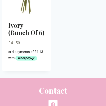
Ivory
(Bunch Of 6)
£
4.50
Contact