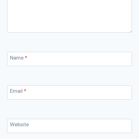
Name
*
Email
*
Website