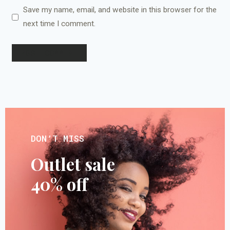
Save my name, email, and website in this browser for the
next time I comment.
DON’T MISS
Outlet sale
40% off