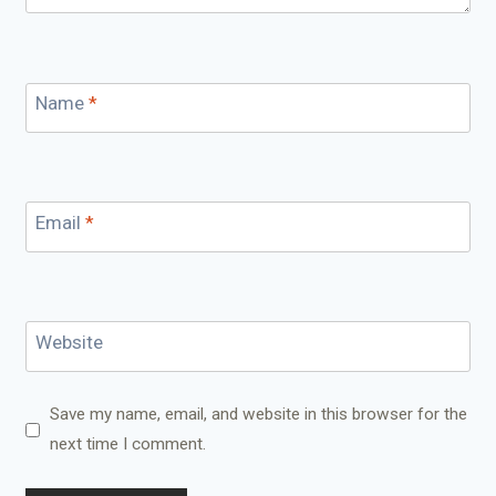
Name
*
Email
*
Website
Save my name, email, and website in this browser for the
next time I comment.