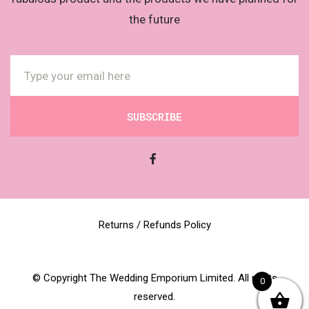
the future
SUBSCRIBE
Returns / Refunds Policy
© Copyright The Wedding Emporium Limited. All rights
0
reserved.