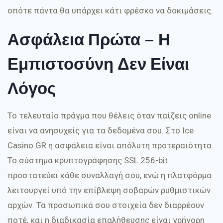
οπότε πάντα θα υπάρχει κάτι φρέσκο να δοκιμάσεις.
Ασφάλεια Πρώτα – Η
Εμπιστοσύνη Δεν Είναι
Λόγος
Το τελευταίο πράγμα που θέλεις όταν παίζεις online
είναι να ανησυχείς για τα δεδομένα σου. Στο Ice
Casino GR η ασφάλεια είναι απόλυτη προτεραιότητα.
Το σύστημα κρυπτογράφησης SSL 256-bit
προστατεύει κάθε συναλλαγή σου, ενώ η πλατφόρμα
λειτουργεί υπό την επίβλεψη σοβαρών ρυθμιστικών
αρχών. Τα προσωπικά σου στοιχεία δεν διαρρέουν
ποτέ, και η διαδικασία επαλήθευσης είναι γρήγορη