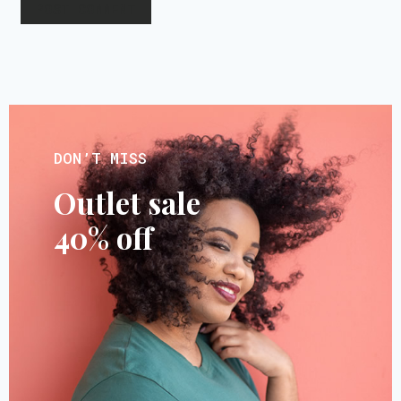
DON’T MISS
Outlet sale
40% off