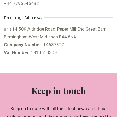
+44 7796646493
Mailing Address
unit 14 509 Aldridge Road, Paper Mill End Great Barr
Birmingham West Midlands B44 8NA
Company Number:
14637827
Vat Number:
1810513309
Keep in touch
Keep up to date with all the latest news about our
fabulous product and the products we have planned for