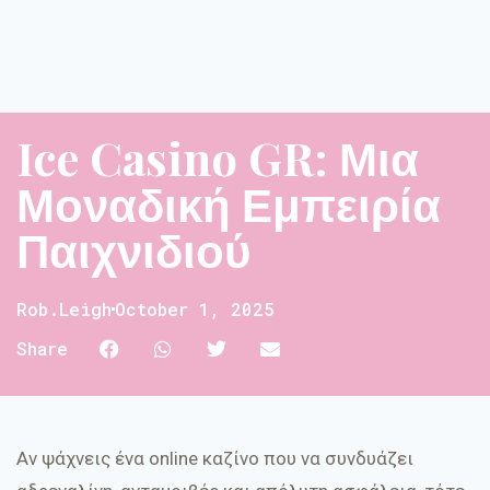
Ice Casino GR: Μια
Μοναδική Εμπειρία
Παιχνιδιού
Rob.leigh
October 1, 2025
Share
Αν ψάχνεις ένα online καζίνο που να συνδυάζει