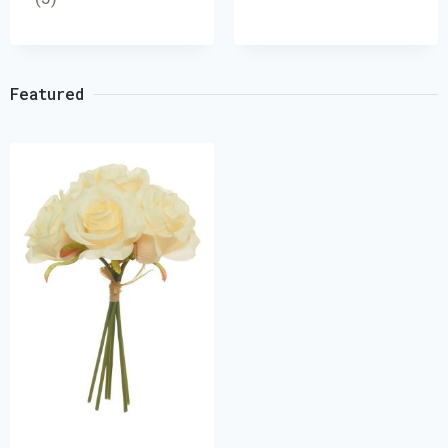
Featured