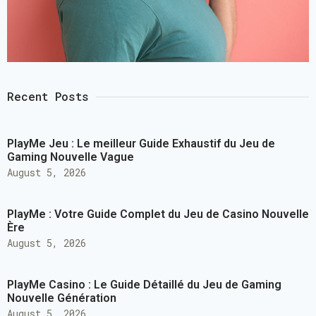
Recent Posts
PlayMe Jeu : Le meilleur Guide Exhaustif du Jeu de
Gaming Nouvelle Vague
August 5, 2026
PlayMe : Votre Guide Complet du Jeu de Casino Nouvelle
Ère
August 5, 2026
PlayMe Casino : Le Guide Détaillé du Jeu de Gaming
Nouvelle Génération
August 5, 2026