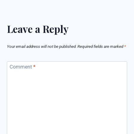
Leave a Reply
Your email address will not be published.
Required fields are marked
*
Comment
*