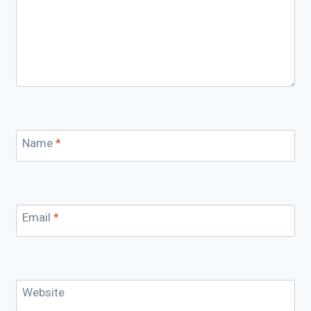
Name
*
Email
*
Website