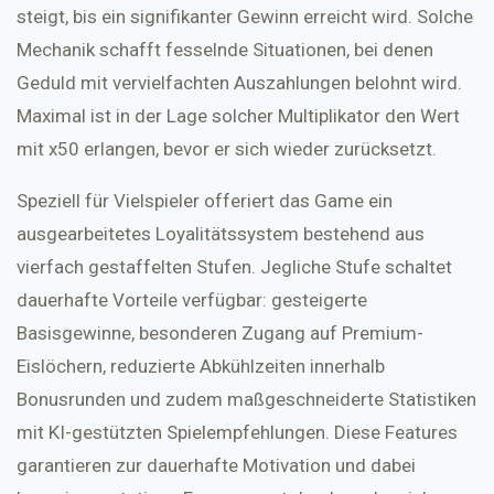
steigt, bis ein signifikanter Gewinn erreicht wird. Solche
Mechanik schafft fesselnde Situationen, bei denen
Geduld mit vervielfachten Auszahlungen belohnt wird.
Maximal ist in der Lage solcher Multiplikator den Wert
mit x50 erlangen, bevor er sich wieder zurücksetzt.
Speziell für Vielspieler offeriert das Game ein
ausgearbeitetes Loyalitätssystem bestehend aus
vierfach gestaffelten Stufen. Jegliche Stufe schaltet
dauerhafte Vorteile verfügbar: gesteigerte
Basisgewinne, besonderen Zugang auf Premium-
Eislöchern, reduzierte Abkühlzeiten innerhalb
Bonusrunden und zudem maßgeschneiderte Statistiken
mit KI-gestützten Spielempfehlungen. Diese Features
garantieren zur dauerhafte Motivation und dabei