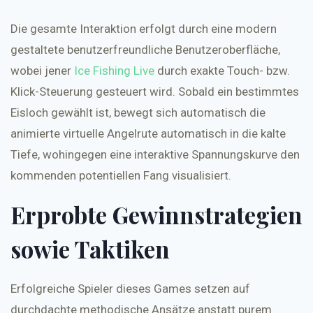
Die gesamte Interaktion erfolgt durch eine modern
gestaltete benutzerfreundliche Benutzeroberfläche,
wobei jener
Ice Fishing Live
durch exakte Touch- bzw.
Klick-Steuerung gesteuert wird. Sobald ein bestimmtes
Eisloch gewählt ist, bewegt sich automatisch die
animierte virtuelle Angelrute automatisch in die kalte
Tiefe, wohingegen eine interaktive Spannungskurve den
kommenden potentiellen Fang visualisiert.
Erprobte Gewinnstrategien
sowie Taktiken
Erfolgreiche Spieler dieses Games setzen auf
durchdachte methodische Ansätze anstatt purem