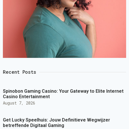
Recent Posts
Spinobon Gaming Casino: Your Gateway to Elite Internet
Casino Entertainment
August 7, 2026
Get Lucky Speelhuis: Jouw Definitieve Wegwijzer
betreffende Digitaal Gaming