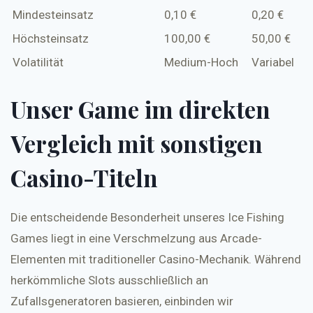
Mindesteinsatz
0,10 €
0,20 €
Höchsteinsatz
100,00 €
50,00 €
Volatilität
Medium-Hoch
Variabel
Unser Game im direkten
Vergleich mit sonstigen
Casino-Titeln
Die entscheidende Besonderheit unseres Ice Fishing
Games liegt in eine Verschmelzung aus Arcade-
Elementen mit traditioneller Casino-Mechanik. Während
herkömmliche Slots ausschließlich an
Zufallsgeneratoren basieren, einbinden wir