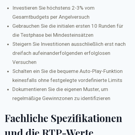
Investieren Sie höchstens 2-3% vom
Gesamtbudgets per Angelversuch
Gebrauchen Sie die initialen ersten 10 Runden für
die Testphase bei Mindesteinsätzen
Steigern Sie Investitionen ausschließlich erst nach
dreifach aufeinanderfolgenden erfolglosen
Versuchen
Schalten ein Sie die bequeme Auto-Play-Funktion
keinesfalls ohne festgelegte vordefinierte Limits
Dokumentieren Sie die eigenen Muster, um
regelmäßige Gewinnzonen zu identifizieren
Fachliche Spezifikationen
und die RTP-Werte