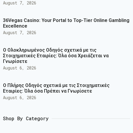
August 7, 2026
36Vegas Casino: Your Portal to Top-Tier Online Gambling
Excellence
August 7, 2026
Ο Ολοκληρωμένος Οδηγός σχετικά με τις
Στοιχηματικές Εταιρίες: Όλα όσα Χρειάζεται να
Γνωρίσετε
August 6, 2026
Ο Πλήρης Οδηγός σχετικά με τις Στοιχηματικές
Εταιρίες: Όλα όσα Πρέπει να Γνωρίσετε
August 6, 2026
Shop By Category