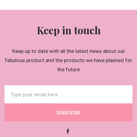
Keep in touch
Keep up to date with all the latest news about our
fabulous product and the products we have planned for
the future
SUBSCRIBE