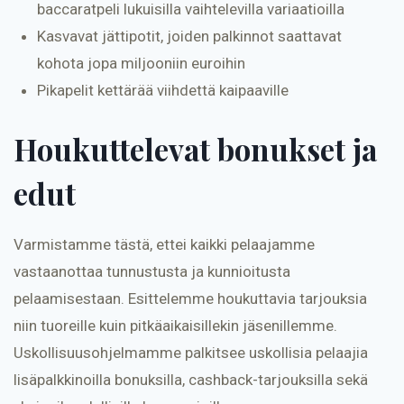
baccaratpeli lukuisilla vaihtelevilla variaatioilla
Kasvavat jättipotit, joiden palkinnot saattavat
kohota jopa miljooniin euroihin
Pikapelit kettärää viihdettä kaipaaville
Houkuttelevat bonukset ja
edut
Varmistamme tästä, ettei kaikki pelaajamme
vastaanottaa tunnustusta ja kunnioitusta
pelaamisestaan. Esittelemme houkuttavia tarjouksia
niin tuoreille kuin pitkäaikaisillekin jäsenillemme.
Uskollisuusohjelmamme palkitsee uskollisia pelaajia
lisäpalkkinoilla bonuksilla, cashback-tarjouksilla sekä