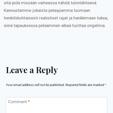
sitä pidä missään vaiheessa nähdä tulonlähteenä.
Kannustamme jokaista pelaajiamme luomaan
henkilökohtaisesti realistiset rajat ja hankkimaan tukea,
siinä tapauksessa pelaaminen alkaa tuottaa ongelmia.
Leave a Reply
Your email address will not be published.
Required fields are marked
*
Comment
*