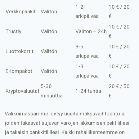
1-2
10 € / 20
Verkkopankit
Välitön
arkipäivää
€
10 € / 20
Trustly
Välitön
Välitön – 24h
€
3-5
10 € / 20
Luottokortit
Välitön
arkipäivää
€
1-3
10 € / 20
E-lompakot
Välitön
arkipäivää
€
5-30
20 € / 50
Kryptovaluutat
1-24 tuntia
minuuttia
€
Valikoimassamme löytyy useita maksuvaihtoehtoja,
joiden takaavat sujuvan varojen liikkumisen pelitilillesi
ja takaisin pankkitilillesi. Kaikki rahaliikenteemme on