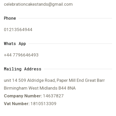
celebrationcakestands@gmail.com
Phone
01213564944
Whats App
+44 7796646493
Mailing Address
unit 14 509 Aldridge Road, Paper Mill End Great Barr
Birmingham West Midlands B44 8NA
Company Number:
14637827
Vat Number:
1810513309