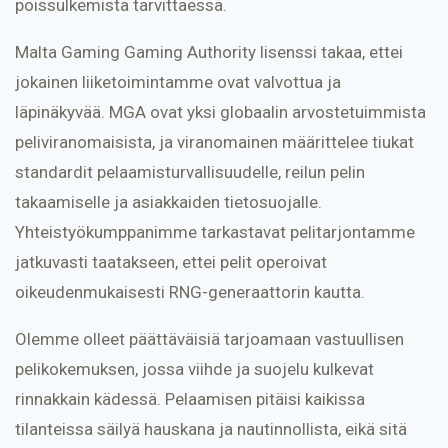
poissulkemista tarvittaessa.
Malta Gaming Gaming Authority lisenssi takaa, ettei
jokainen liiketoimintamme ovat valvottua ja
läpinäkyvää. MGA ovat yksi globaalin arvostetuimmista
peliviranomaisista, ja viranomainen määrittelee tiukat
standardit pelaamisturvallisuudelle, reilun pelin
takaamiselle ja asiakkaiden tietosuojalle.
Yhteistyökumppanimme tarkastavat pelitarjontamme
jatkuvasti taatakseen, ettei pelit operoivat
oikeudenmukaisesti RNG-generaattorin kautta.
Olemme olleet päättäväisiä tarjoamaan vastuullisen
pelikokemuksen, jossa viihde ja suojelu kulkevat
rinnakkain kädessä. Pelaamisen pitäisi kaikissa
tilanteissa säilyä hauskana ja nautinnollista, eikä sitä