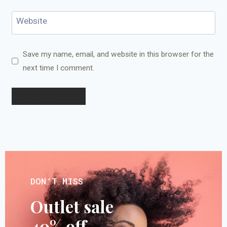
Website
Save my name, email, and website in this browser for the
next time I comment.
DON’T MISS
Outlet sale
40% off