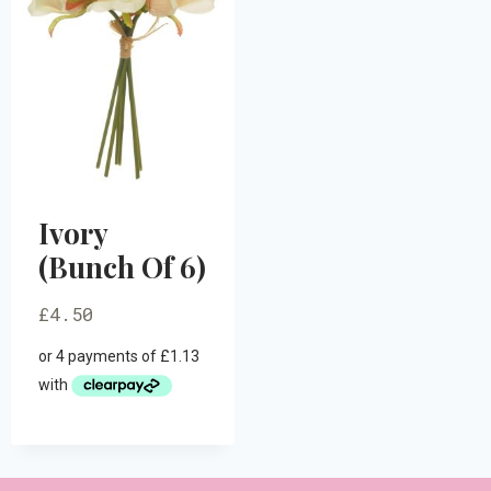
Ivory
(Bunch Of 6)
£
4.50