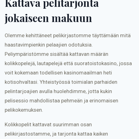
Kattava pelitarjonta
jokaiseen makuun
Olemme kehittäneet pelikirjastomme täyttämään mitä
haastavimpienkin pelaajien odotuksia.
Peliympäristömme sisältää kattavan määrän
kolikkopelejä, lautapelejä että suoratoistokasino, jossa
voit kokemaan todellisen kasinomaailman heti
kotisohvaltasi. Yhteistyössä toimialan parhaiden
pelintarjoajien avulla huolehdimme, jotta kukin
pelisessio mahdollistaa pehmeän ja erinomaisen
pelikokemuksen.
Kolikkopelit kattavat suurimman osan
pelikirjastostamme, ja tarjonta kattaa kaiken