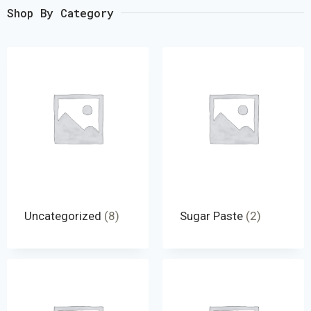
Shop By Category
Uncategorized
(8)
Sugar Paste
(2)