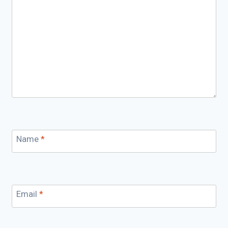
Name
*
Email
*