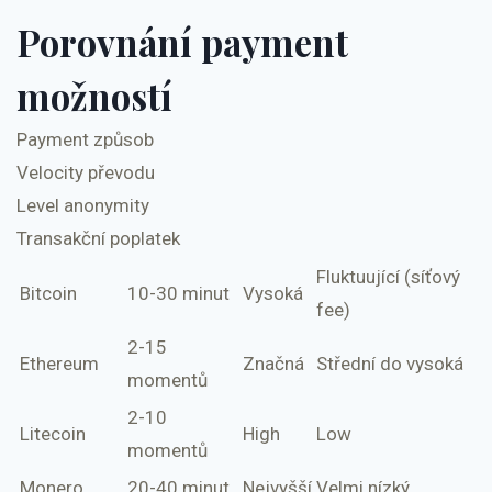
Porovnání payment
možností
Payment způsob
Velocity převodu
Level anonymity
Transakční poplatek
Fluktuující (síťový
Bitcoin
10-30 minut
Vysoká
fee)
2-15
Ethereum
Značná
Střední do vysoká
momentů
2-10
Litecoin
High
Low
momentů
Monero
20-40 minut
Nejvyšší
Velmi nízký