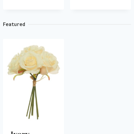
Featured