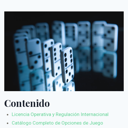
Contenido
Licencia Operativa y Regulación Internacional
Catálogo Completo de Opciones de Juego