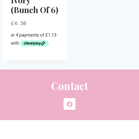
Ivory
(Bunch Of 6)
£
4.50
Contact