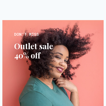
DON’T MISS
Outlet sale
40% off