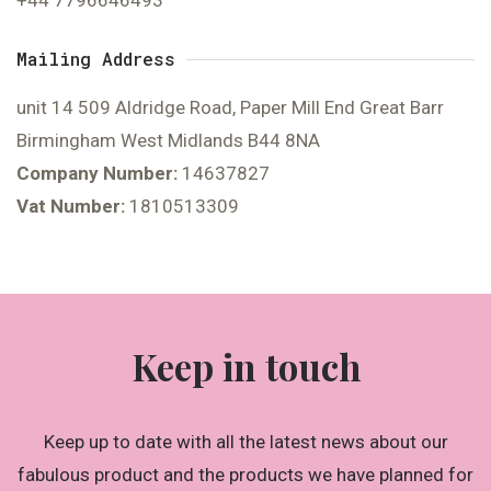
+44 7796646493
Mailing Address
unit 14 509 Aldridge Road, Paper Mill End Great Barr
Birmingham West Midlands B44 8NA
Company Number:
14637827
Vat Number:
1810513309
Keep in touch
Keep up to date with all the latest news about our
fabulous product and the products we have planned for