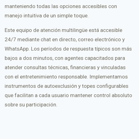
manteniendo todas las opciones accesibles con
manejo intuitiva de un simple toque.
Este equipo de atención multilingüe está accesible
24/7 mediante chat en directo, correo electrónico y
WhatsApp. Los períodos de respuesta típicos son más
bajos a dos minutos, con agentes capacitados para
atender consultas técnicas, financieras y vinculadas
con el entretenimiento responsable. Implementamos
instrumentos de autoexclusión y topes configurables
que facilitan a cada usuario mantener control absoluto
sobre su participación.