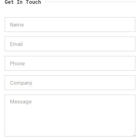
Get In Touch