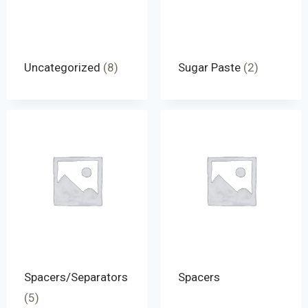
Uncategorized
(8)
Sugar Paste
(2)
Spacers/Separators
Spacers
(5)