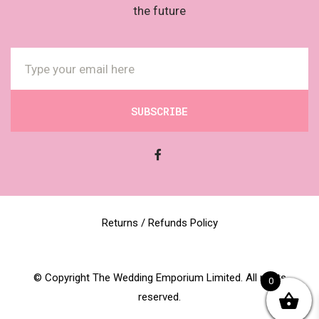
the future
SUBSCRIBE
Returns / Refunds Policy
© Copyright The Wedding Emporium Limited. All rights
0
reserved.