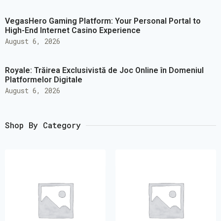
VegasHero Gaming Platform: Your Personal Portal to
High-End Internet Casino Experience
August 6, 2026
Royale: Trăirea Exclusivistă de Joc Online în Domeniul
Platformelor Digitale
August 6, 2026
Shop By Category