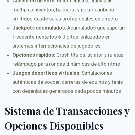
Casino en directo:
Ruleta clásica, blackjack
múltiples asientos, baccarat y póker caribeño
emitidos desde salas profesionales en directo
Jackpots acumulados:
Acumulados que superan
frecuentemente los 6 dígitos, enlazados en
sistemas internacionales de jugadores
Opciones rápidos:
Crash títulos, aviator y ruletas
relámpago para rondas dinámicas de alto ritmo
Juegos deportivos virtuales:
Simulaciones
auténticas de soccer, carreras de equinos y tenis
con desenlaces generados cada pocos minutos
Sistema de Transacciones y
Opciones Disponibles