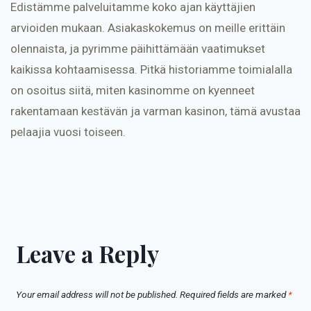
Edistämme palveluitamme koko ajan käyttäjien
arvioiden mukaan. Asiakaskokemus on meille erittäin
olennaista, ja pyrimme päihittämään vaatimukset
kaikissa kohtaamisessa. Pitkä historiamme toimialalla
on osoitus siitä, miten kasinomme on kyenneet
rakentamaan kestävän ja varman kasinon, tämä avustaa
pelaajia vuosi toiseen.
Leave a Reply
Your email address will not be published.
Required fields are marked
*