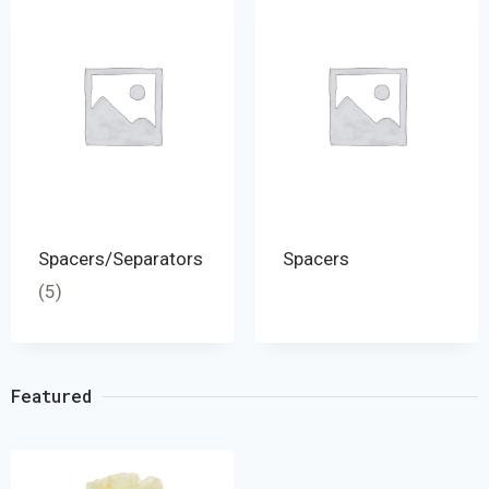
Spacers/Separators
Spacers
(5)
Featured