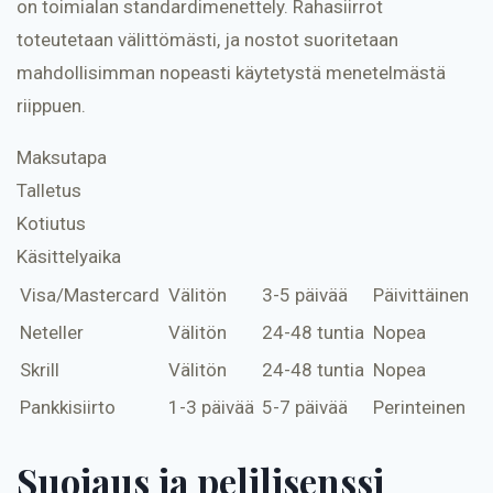
on toimialan standardimenettely. Rahasiirrot
toteutetaan välittömästi, ja nostot suoritetaan
mahdollisimman nopeasti käytetystä menetelmästä
riippuen.
Maksutapa
Talletus
Kotiutus
Käsittelyaika
Visa/Mastercard
Välitön
3-5 päivää
Päivittäinen
Neteller
Välitön
24-48 tuntia
Nopea
Skrill
Välitön
24-48 tuntia
Nopea
Pankkisiirto
1-3 päivää
5-7 päivää
Perinteinen
Suojaus ja pelilisenssi