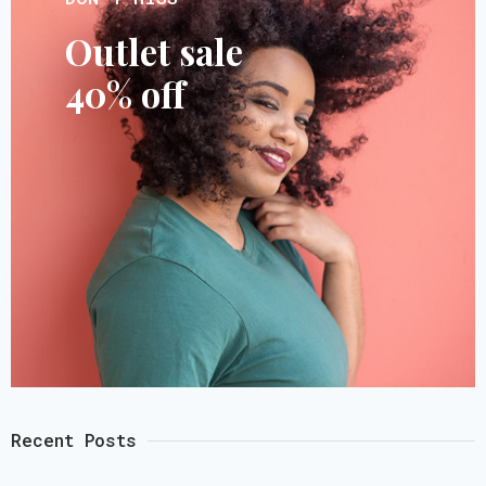
Outlet sale
40% off
Recent Posts