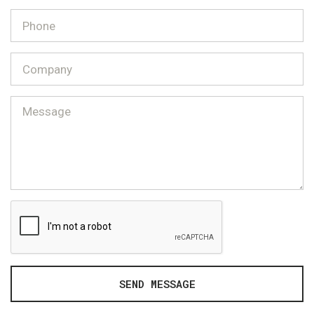
SEND MESSAGE