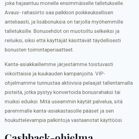
joka hajaantuu monelle ensimmäiselle talletukselle.
Avaus- rahasiirto saa palkkion poikkeuksellisen
anteliaasti, ja lisäbonuksia on tarjolla myöhemmille
talletuksille. Bonusehdot on muotoiltu selkeiksi ja
reiluiksi, siksi että käyttäjät käsittävät täydellisesti
bonusten toimintaperiaatteet.
Kanta-asiakkaillemme järjestämme toistuvasti
viikoittaisia ja kuukauden kampanjoita. VIP-
ohjelmamme tunnustaa aktiivisia pelaajat tallentamalla
pisteitä, jotka pystyy konvertoida bonusrahaksi tai
muiksi eduiksi. Mitä useammin käytät palvelua, sitä
paremmalle kanta-asiakastasolle pääset ja sen
houkuttelevampia palkintoja vastaanotat käyttöösi.
Cashback-ohjelma