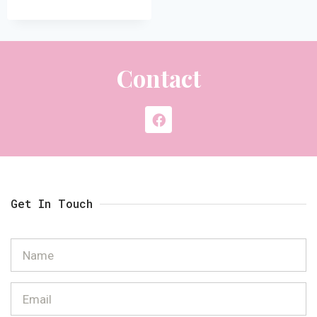
Contact
Get In Touch