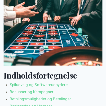
Indholdsfortegnelse
Spiludvalg og Softwareudbydere
Bonusser og Kampagner
Betalingsmuligheder og Betalinger
Beskyttelse og Licenser