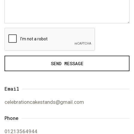
SEND MESSAGE
Email
celebrationcakestands@gmail.com
Phone
01213564944