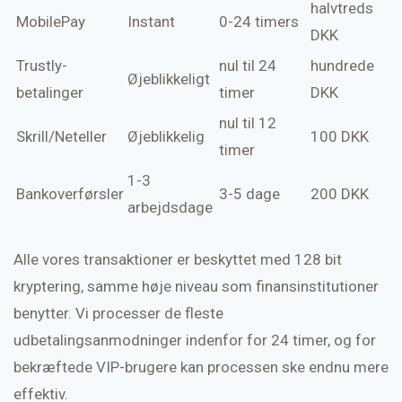
halvtreds
MobilePay
Instant
0-24 timers
DKK
Trustly-
nul til 24
hundrede
Øjeblikkeligt
betalinger
timer
DKK
nul til 12
Skrill/Neteller
Øjeblikkelig
100 DKK
timer
1-3
Bankoverførsler
3-5 dage
200 DKK
arbejdsdage
Alle vores transaktioner er beskyttet med 128 bit
kryptering, samme høje niveau som finansinstitutioner
benytter. Vi processer de fleste
udbetalingsanmodninger indenfor for 24 timer, og for
bekræftede VIP-brugere kan processen ske endnu mere
effektiv.