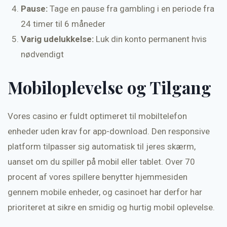
Pause:
Tage en pause fra gambling i en periode fra
24 timer til 6 måneder
Varig udelukkelse:
Luk din konto permanent hvis
nødvendigt
Mobiloplevelse og Tilgang
Vores casino er fuldt optimeret til mobiltelefon
enheder uden krav for app-download. Den responsive
platform tilpasser sig automatisk til jeres skærm,
uanset om du spiller på mobil eller tablet. Over 70
procent af vores spillere benytter hjemmesiden
gennem mobile enheder, og casinoet har derfor har
prioriteret at sikre en smidig og hurtig mobil oplevelse.