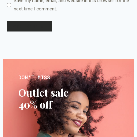
Save my name, email, and website in this browser for the
next time I comment.
DON’T MISS
Outlet sale
40% off