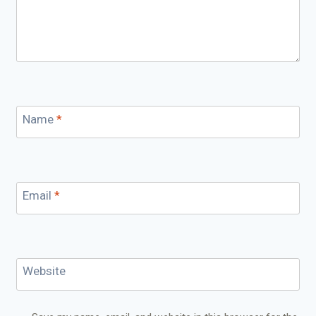
Name
*
Email
*
Website