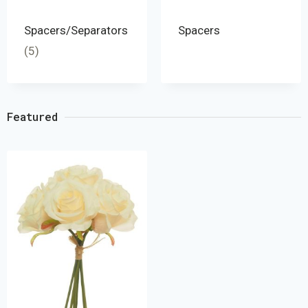
Spacers/Separators
Spacers
(5)
Featured