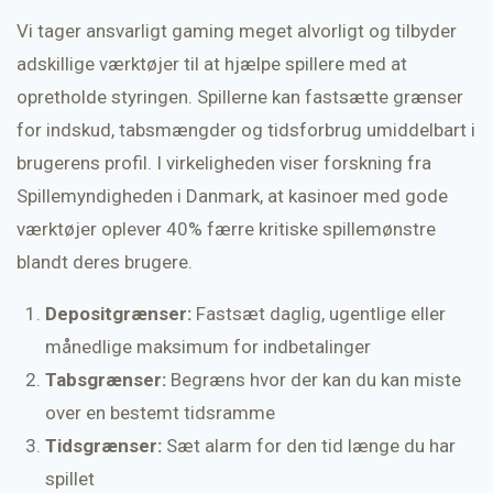
Vi tager ansvarligt gaming meget alvorligt og tilbyder
adskillige værktøjer til at hjælpe spillere med at
opretholde styringen. Spillerne kan fastsætte grænser
for indskud, tabsmængder og tidsforbrug umiddelbart i
brugerens profil. I virkeligheden viser forskning fra
Spillemyndigheden i Danmark, at kasinoer med gode
værktøjer oplever 40% færre kritiske spillemønstre
blandt deres brugere.
Depositgrænser:
Fastsæt daglig, ugentlige eller
månedlige maksimum for indbetalinger
Tabsgrænser:
Begræns hvor der kan du kan miste
over en bestemt tidsramme
Tidsgrænser:
Sæt alarm for den tid længe du har
spillet