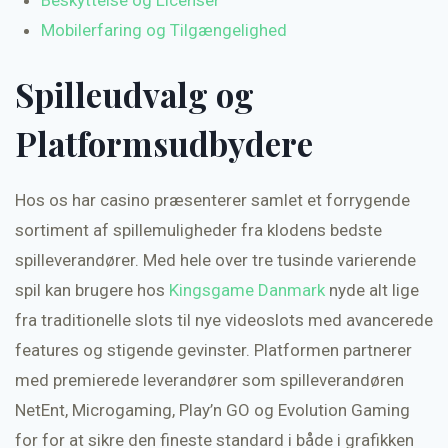
Mobilerfaring og Tilgængelighed
Spilleudvalg og
Platformsudbydere
Hos os har casino præsenterer samlet et forrygende
sortiment af spillemuligheder fra klodens bedste
spilleverandører. Med hele over tre tusinde varierende
spil kan brugere hos
Kingsgame Danmark
nyde alt lige
fra traditionelle slots til nye videoslots med avancerede
features og stigende gevinster. Platformen partnerer
med premierede leverandører som spilleverandøren
NetEnt, Microgaming, Play’n GO og Evolution Gaming
for for at sikre den fineste standard i både i grafikken