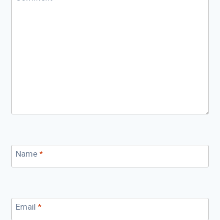
Name
*
Email
*