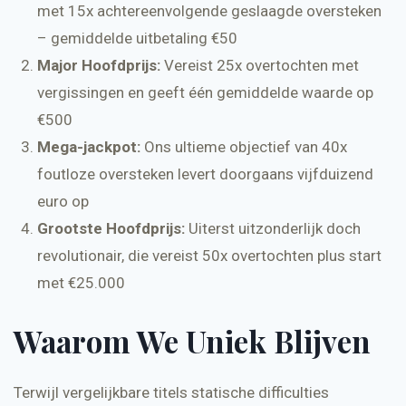
met 15x achtereenvolgende geslaagde oversteken
– gemiddelde uitbetaling €50
Major Hoofdprijs:
Vereist 25x overtochten met
vergissingen en geeft één gemiddelde waarde op
€500
Mega-jackpot:
Ons ultieme objectief van 40x
foutloze oversteken levert doorgaans vijfduizend
euro op
Grootste Hoofdprijs:
Uiterst uitzonderlijk doch
revolutionair, die vereist 50x overtochten plus start
met €25.000
Waarom We Uniek Blijven
Terwijl vergelijkbare titels statische difficulties