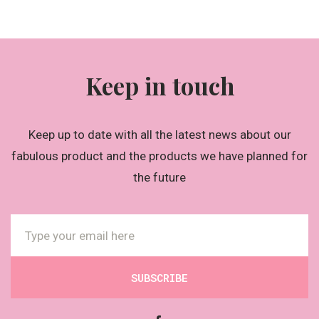
Keep in touch
Keep up to date with all the latest news about our
fabulous product and the products we have planned for
the future
SUBSCRIBE