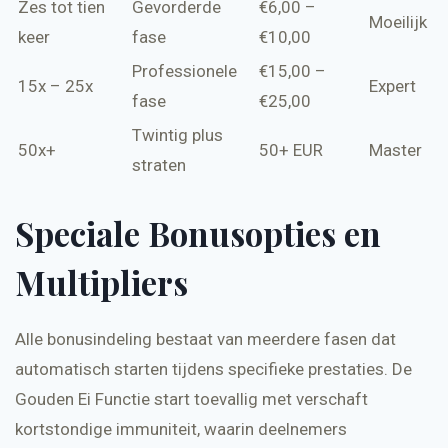
Zes tot tien
Gevorderde
€6,00 –
Moeilijk
keer
fase
€10,00
Professionele
€15,00 –
15x – 25x
Expert
fase
€25,00
Twintig plus
50x+
50+ EUR
Master
straten
Speciale Bonusopties en
Multipliers
Alle bonusindeling bestaat van meerdere fasen dat
automatisch starten tijdens specifieke prestaties. De
Gouden Ei Functie start toevallig met verschaft
kortstondige immuniteit, waarin deelnemers