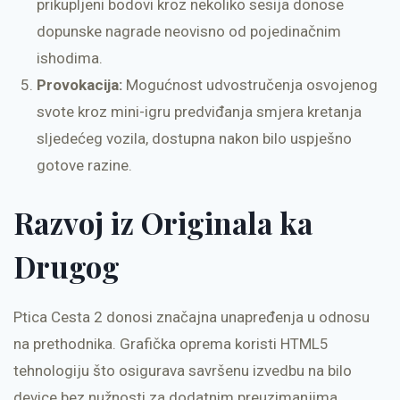
prikupljeni bodovi kroz nekoliko sesija donose
dopunske nagrade neovisno od pojedinačnim
ishodima.
Provokacija:
Mogućnost udvostručenja osvojenog
svote kroz mini-igru predviđanja smjera kretanja
sljedećeg vozila, dostupna nakon bilo uspješno
gotove razine.
Razvoj iz Originala ka
Drugog
Ptica Cesta 2 donosi značajna unapređenja u odnosu
na prethodnika. Grafička oprema koristi HTML5
tehnologiju što osigurava savršenu izvedbu na bilo
device bez nužnosti za dodatnim preuzimanjima.