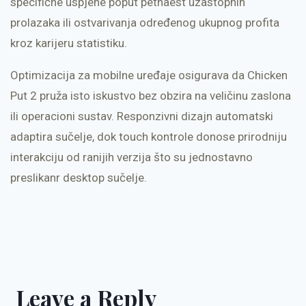
specifične uspjehe poput petnaest uzastopnih
prolazaka ili ostvarivanja određenog ukupnog profita
kroz karijeru statistiku.
Optimizacija za mobilne uređaje osigurava da Chicken
Put 2 pruža isto iskustvo bez obzira na veličinu zaslona
ili operacioni sustav. Responzivni dizajn automatski
adaptira sučelje, dok touch kontrole donose prirodniju
interakciju od ranijih verzija što su jednostavno
preslikanr desktop sučelje.
Leave a Reply