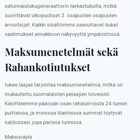
satunnaislukugeneraattorin tarkastuksilla, mitkä
suorittavat ulkopuoliset 3. osapuolen osapuolen
arvioitsijat. Kaikki sisältömme saavuttavat tiukat
vaatimukset ennakkoon näkyvyyttä ympäristössä.
Maksumenetelmät sekä
Rahankotiutukset
tukee laajaa tarjontaa maksumenetelmiä, mitkä on
mukautettu suomalaisten pelaajien toiveisiin.
Käsittelemme pääosan osan rahasiirroista 24 tunnin
puitteissa, ja monissa tilanteissa summat löytyvät
saldossasi jopa parissa tunnissa.
Maksuväylä