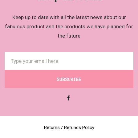
Keep up to date with all the latest news about our
fabulous product and the products we have planned for
the future
SUBSCRIBE
Returns / Refunds Policy