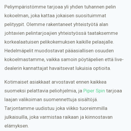
Peliympäristömme tarjoaa yli yhden tuhannen pelin
kokoelman, joka kattaa jokaisen suosituimmat
pelityypit. Olemme rakentaneet yhteistyötä alan
johtavien pelintarjoajien yhteistyössä taataksemme
korkealaatuisen pelikokemuksen kaikille pelaajalle.
Hedelmäpelit muodostavat pääasiallisen osuuden
kokoelmastamme, vaikka samoin pöytäpelien että live-
dealerin kannattajat havaitsevat lukuisia optioita.
Kotimaiset asiakkaat arvostavat ennen kaikkea
suomeksi pelattavia peliohjelmia, ja
Piper Spin
tarjoaa
laajan valikoiman suomennettuja sisältöjä.
Tarjontamme uudistuu joka viikko tuoreimmilla
julkaisuilla, joka varmistaa raikaan ja kiinnostavan
elämyksen.