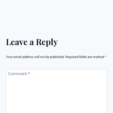
Leave a Reply
Your email address will not be published.
Required fields are marked
*
Comment
*