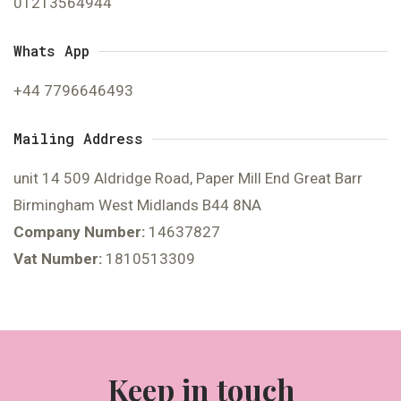
01213564944
Whats App
+44 7796646493
Mailing Address
unit 14 509 Aldridge Road, Paper Mill End Great Barr
Birmingham West Midlands B44 8NA
Company Number:
14637827
Vat Number:
1810513309
Keep in touch