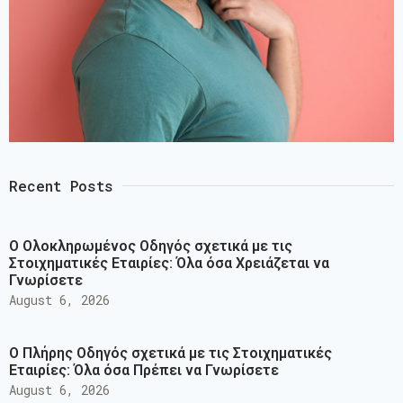
Recent Posts
Ο Ολοκληρωμένος Οδηγός σχετικά με τις
Στοιχηματικές Εταιρίες: Όλα όσα Χρειάζεται να
Γνωρίσετε
August 6, 2026
Ο Πλήρης Οδηγός σχετικά με τις Στοιχηματικές
Εταιρίες: Όλα όσα Πρέπει να Γνωρίσετε
August 6, 2026