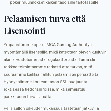
pokerimuunnokset kaiken tasoisille taitotasoille
Pelaamisen turva että
Lisensointi
Ympäristömme operoi MGA Gaming Authorityn
myöntämällä lisenssillä, mikä katsotaan olevan kuuluvin
alan arvostetuimmista regulaattoreista. Tämä elin
tarkkaa toimintaamme tarkasti että turvaa, mitä
seuraamme kaikkia hallitun pelaamisen periaatteita.
Hyödynnämme korkean tason SSL-suojausta
jokaisessa tiedonsiirroissa, mikä samaistuu
pankkitason turvallisuutta.
Pelisisällön oikeudenmukaisuus taatetaan jatkuvilla