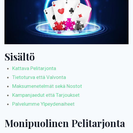
Sisältö
Kattava Pelitarjonta
Tietoturva että Valvonta
Maksumenetelmät sekä Nostot
Kampanjaedut että Tarjoukset
Palvelumme Ylpeydenaiheet
Monipuolinen Pelitarjonta