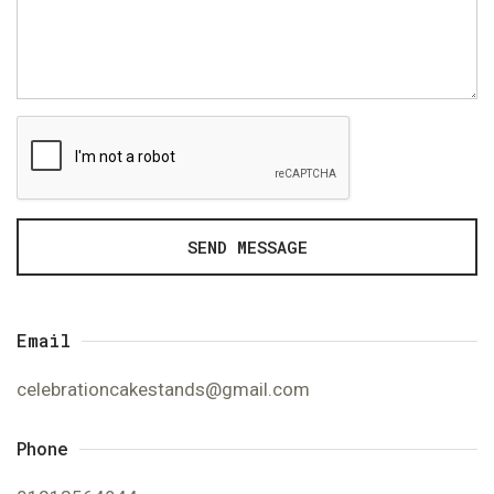
SEND MESSAGE
Email
celebrationcakestands@gmail.com
Phone