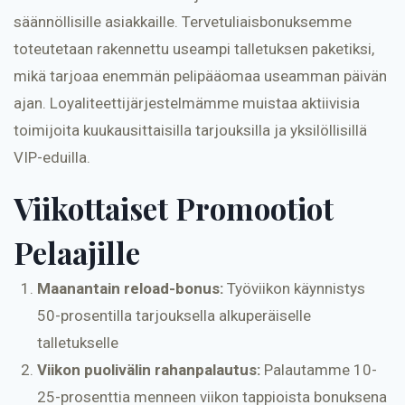
säännöllisille asiakkaille. Tervetuliaisbonuksemme
toteutetaan rakennettu useampi talletuksen paketiksi,
mikä tarjoaa enemmän pelipääomaa useamman päivän
ajan. Loyaliteettijärjestelmämme muistaa aktiivisia
toimijoita kuukausittaisilla tarjouksilla ja yksilöllisillä
VIP-eduilla.
Viikottaiset Promootiot
Pelaajille
Maanantain reload-bonus:
Työviikon käynnistys
50-prosentilla tarjouksella alkuperäiselle
talletukselle
Viikon puolivälin rahanpalautus:
Palautamme 10-
25-prosenttia menneen viikon tappioista bonuksena