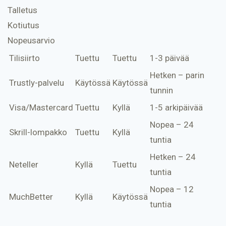
Talletus
Kotiutus
Nopeusarvio
Tilisiirto
Tuettu
Tuettu
1-3 päivää
Hetken – parin
Trustly-palvelu
Käytössä
Käytössä
tunnin
Visa/Mastercard
Tuettu
Kyllä
1-5 arkipäivää
Nopea – 24
Skrill-lompakko
Tuettu
Kyllä
tuntia
Hetken – 24
Neteller
Kyllä
Tuettu
tuntia
Nopea – 12
MuchBetter
Kyllä
Käytössä
tuntia