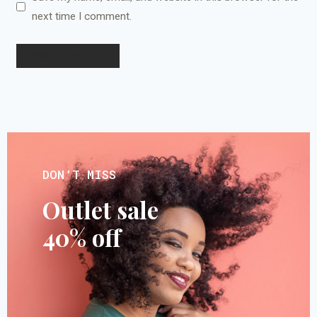
next time I comment.
DON’T MISS
Outlet sale
40% off