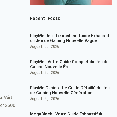
Recent Posts
PlayMe Jeu : Le meilleur Guide Exhaustif
du Jeu de Gaming Nouvelle Vague
August 5, 2026
PlayMe : Votre Guide Complet du Jeu de
Casino Nouvelle Ère
August 5, 2026
PlayMe Casino : Le Guide Détaillé du Jeu
de Gaming Nouvelle Génération
e. Vårt
August 5, 2026
ver 2500
MegaBlock : Votre Guide Exhaustif du