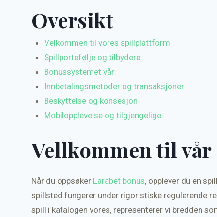
Oversikt
Velkommen til vores spillplattform
Spillportefølje og tilbydere
Bonussystemet vår
Innbetalingsmetoder og transaksjoner
Beskyttelse og konsesjon
Mobilopplevelse og tilgjengelige
Vellkommen til vår 
Når du oppsøker
Larabet bonus
, opplever du en spi
spillsted fungerer under rigoristiske regulerende r
spill i katalogen vores, representerer vi bredden so