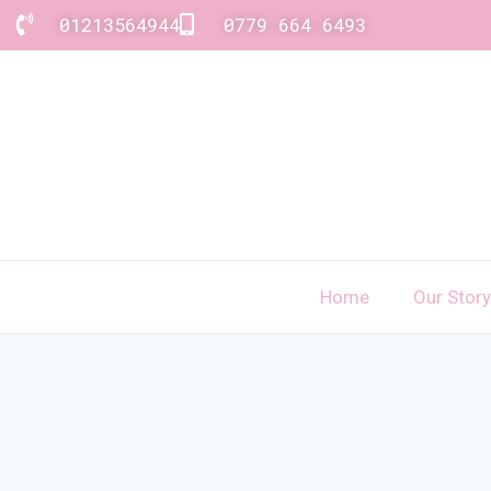
01213564944
0779 664 6493
Home
Our Story