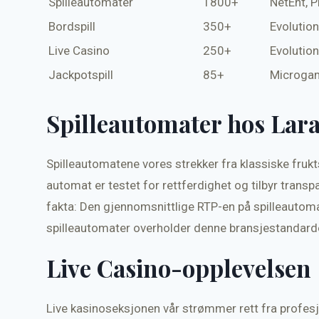
Spilleautomater
1800+
NetEnt, P
Bordspill
350+
Evolutio
Live Casino
250+
Evolutio
Jackpotspill
85+
Microgam
Spilleautomater hos Lar
Spilleautomatene vores strekker fra klassiske fruk
automat er testet for rettferdighet og tilbyr trans
fakta: Den gjennomsnittlige RTP-en på spilleautom
spilleautomater overholder denne bransjestandard
Live Casino-opplevelsen
Live kasinoseksjonen vår strømmer rett fra profesjon