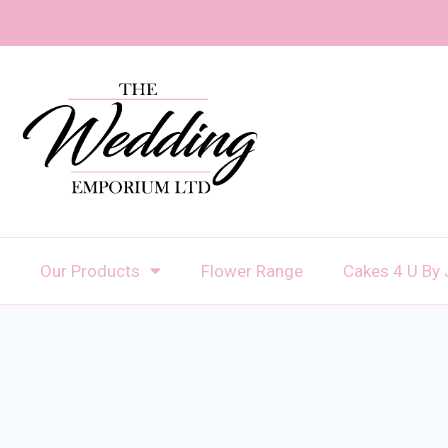
Our Products
Flower Range
Cakes 4 U By 