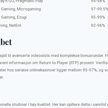
lay’n GO, Pragmatic Play
94-98%
n Gaming, Microgaming
97-99.5
n Gaming, Ezugi
95-99%
ing, NetEnt
92-96%
abet
tspill til avanserte videoslots med komplekse bonusrunder. H
parent informasjon om Return to Player (RTP) prosent. Verifis
ater hos seriøse onlinekasinoer ligger mellom 95-97%, og v
er.
elle studioer i høy kvalitet. Her kan spillere delta i sannti