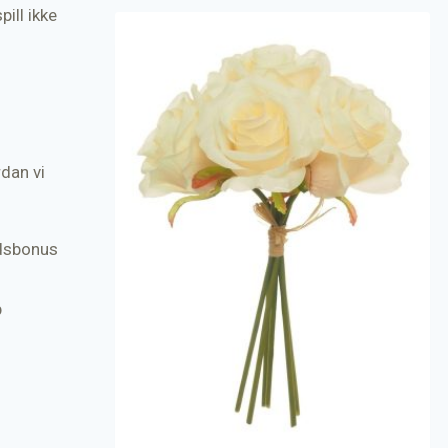
pill ikke
dan vi
ddsbonus
p