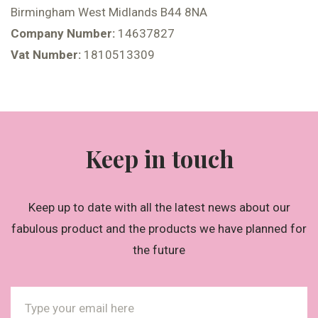
Birmingham West Midlands B44 8NA
Company Number:
14637827
Vat Number:
1810513309
Keep in touch
Keep up to date with all the latest news about our
fabulous product and the products we have planned for
the future