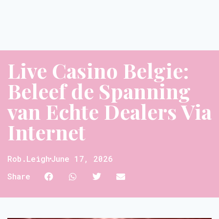
Live Casino Belgie:
Beleef de Spanning
van Echte Dealers Via
Internet
Rob.leigh
June 17, 2026
Share