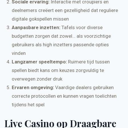
Sociale ervaring:
Interactie met croupiers en
deelnemers creëert een gezelligheid dat reguliere
digitale gokspellen missen
Aanpasbare inzetten:
Tafels voor diverse
budgetten zorgen dat zowel… als voorzichtige
gebruikers als high inzetters passende opties
vinden
Langzamer speeltempo:
Ruimere tijd tussen
spellen biedt kans om keuzes zorgvuldig te
overwegen zonder druk
Ervaren omgeving:
Vaardige dealers gebruiken
correcte protocollen en kunnen vragen toelichten
tijdens het spel
Live Casino op Draagbare