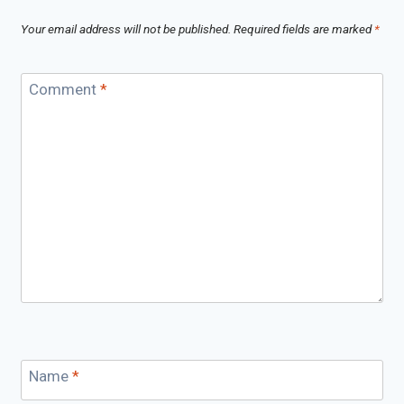
Your email address will not be published.
Required fields are marked
*
Comment
*
Name
*