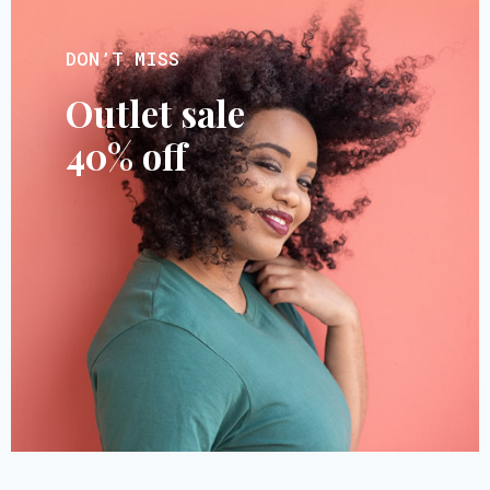
DON’T MISS
Outlet sale
40% off