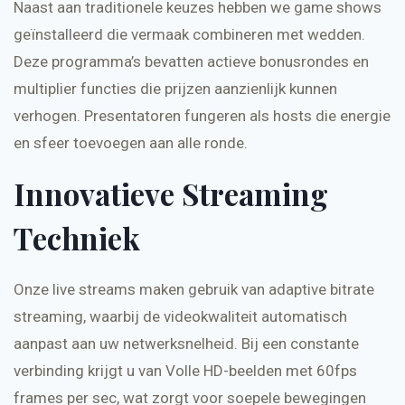
Naast aan traditionele keuzes hebben we game shows
geïnstalleerd die vermaak combineren met wedden.
Deze programma’s bevatten actieve bonusrondes en
multiplier functies die prijzen aanzienlijk kunnen
verhogen. Presentatoren fungeren als hosts die energie
en sfeer toevoegen aan alle ronde.
Innovatieve Streaming
Techniek
Onze live streams maken gebruik van adaptive bitrate
streaming, waarbij de videokwaliteit automatisch
aanpast aan uw netwerksnelheid. Bij een constante
verbinding krijgt u van Volle HD-beelden met 60fps
frames per sec, wat zorgt voor soepele bewegingen