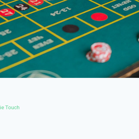
rie Touch