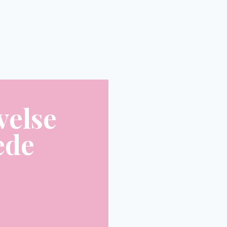
velse
ede