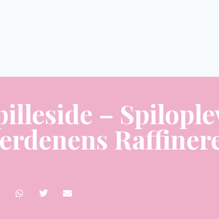
lleside – Spilople
verdenens Raffiner