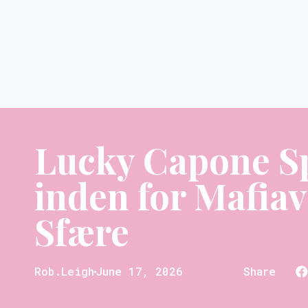
Lucky Capone Spi
inden for Mafia
Sfære
Rob.leigh
June 17, 2026
Share