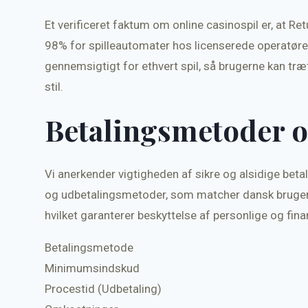
Et verificeret faktum om online casinospil er, at Ret
98% for spilleautomater hos licenserede operatør
gennemsigtigt for ethvert spil, så brugerne kan tr
stil.
Betalingsmetoder o
Vi anerkender vigtigheden af sikre og alsidige betal
og udbetalingsmetoder, som matcher dansk brugeres
hvilket garanterer beskyttelse af personlige og fina
Betalingsmetode
Minimumsindskud
Procestid (Udbetaling)