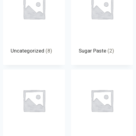
Uncategorized
(8)
Sugar Paste
(2)