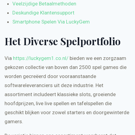
Veelzijdige Betaalmethoden
Deskundige Klantensupport
Smartphone Spelen Via LuckyGem
Het Diverse Spelportfolio
Via
https://luckygem1.co.nl/
bieden we een zorgzaam
gekozen collectie van boven dan 2500 spel games die
worden gecreëerd door vooraanstaande
softwareleveranciers uit deze industrie. Het
assortiment includeert klassieke slots, groeiende
hoofdprijzen, live live spellen en tafelspellen die
geschikt blijken voor zowel starters en doorgewinterde
gamers.