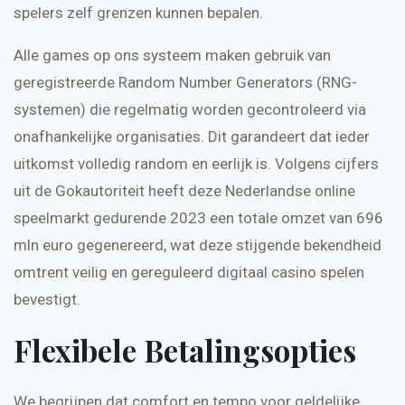
spelers zelf grenzen kunnen bepalen.
Alle games op ons systeem maken gebruik van
geregistreerde Random Number Generators (RNG-
systemen) die regelmatig worden gecontroleerd via
onafhankelijke organisaties. Dit garandeert dat ieder
uitkomst volledig random en eerlijk is. Volgens cijfers
uit de Gokautoriteit heeft deze Nederlandse online
speelmarkt gedurende 2023 een totale omzet van 696
mln euro gegenereerd, wat deze stijgende bekendheid
omtrent veilig en gereguleerd digitaal casino spelen
bevestigt.
Flexibele Betalingsopties
We begrijpen dat comfort en tempo voor geldelijke