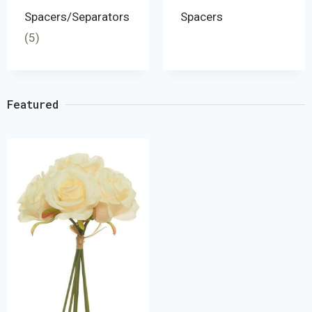
Spacers/Separators
Spacers
(5)
Featured