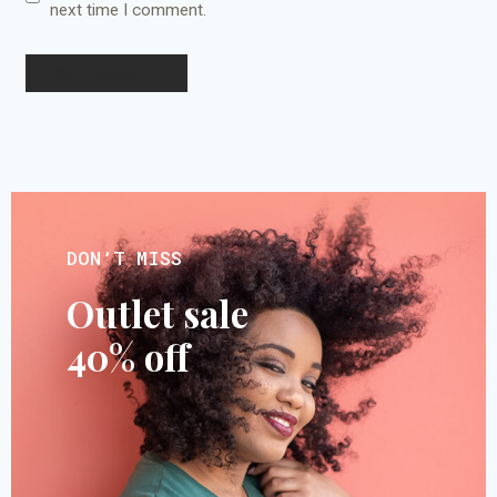
next time I comment.
DON’T MISS
Outlet sale
40% off