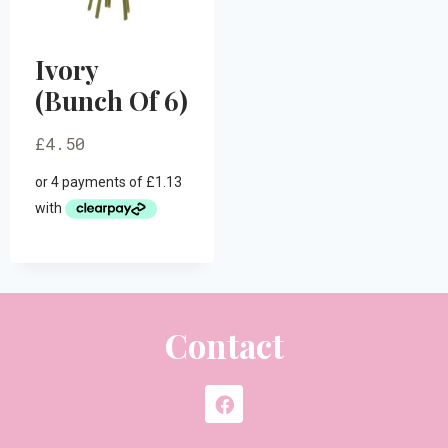
Ivory
(Bunch Of 6)
£
4.50
Contact