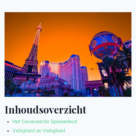
Inhoudsoverzicht
Het Gevarieerde Spelaanbod
Veiligheid en Veiligheid