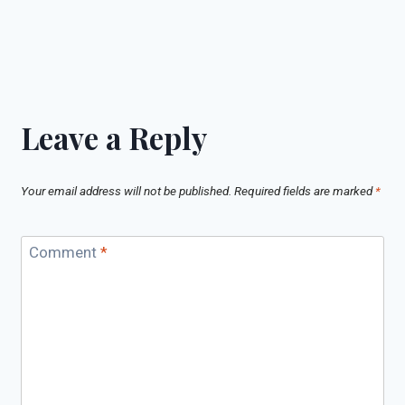
Leave a Reply
Your email address will not be published.
Required fields are marked
*
Comment
*