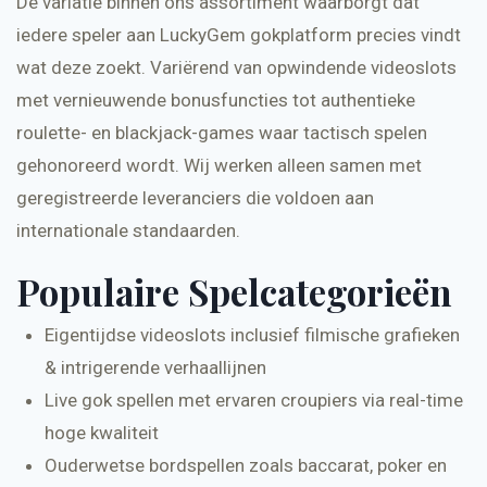
De variatie binnen ons assortiment waarborgt dat
iedere speler aan LuckyGem gokplatform precies vindt
wat deze zoekt. Variërend van opwindende videoslots
met vernieuwende bonusfuncties tot authentieke
roulette- en blackjack-games waar tactisch spelen
gehonoreerd wordt. Wij werken alleen samen met
geregistreerde leveranciers die voldoen aan
internationale standaarden.
Populaire Spelcategorieën
Eigentijdse videoslots inclusief filmische grafieken
& intrigerende verhaallijnen
Live gok spellen met ervaren croupiers via real-time
hoge kwaliteit
Ouderwetse bordspellen zoals baccarat, poker en