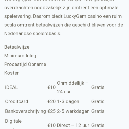
overdrachten noodzakelijk zijn omtrent een optimale
spelervaring. Daarom biedt LuckyGem casino een ruim
scala omtrent betaalwijzen die geschikt blijven voor de
Nederlandse spelersbasis.
Betaalwijze
Minimum Inleg
Procestijd Opname
Kosten
Onmiddellijk –
iDEAL
€10
Gratis
24 uur
Creditcard
€20
1-3 dagen
Gratis
Bankoverschrijving
€25
2-5 werkdagen
Gratis
Digitale
€10
Direct – 12 uur
Gratis