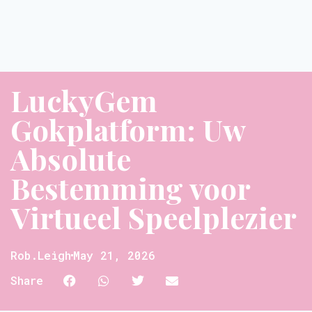
LuckyGem
Gokplatform: Uw
Absolute
Bestemming voor
Virtueel Speelplezier
Rob.leigh
May 21, 2026
Share