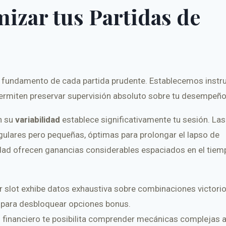
izar tus Partidas de
l fundamento de cada partida prudente. Establecemos inst
permiten preservar supervisión absoluto sobre tu desempeño
n su
variabilidad
establece significativamente tu sesión. Las
gulares pero pequeñas, óptimas para prolongar el lapso de
ilidad ofrecen ganancias considerables espaciados en el tiem
 slot exhibe datos exhaustiva sobre combinaciones victorio
 para desbloquear opciones bonus.
o financiero te posibilita comprender mecánicas complejas 