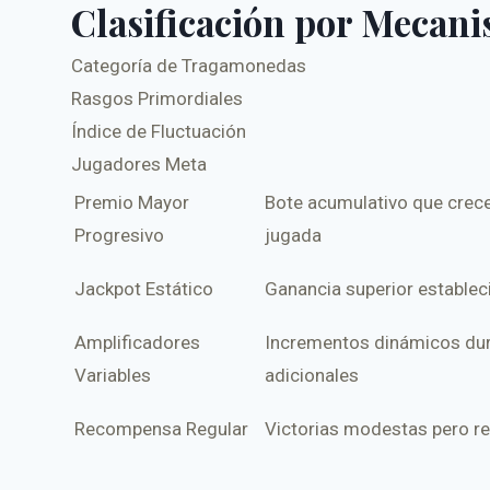
Clasificación por Mecan
Categoría de Tragamonedas
Rasgos Primordiales
Índice de Fluctuación
Jugadores Meta
Premio Mayor
Bote acumulativo que crec
Progresivo
jugada
Jackpot Estático
Ganancia superior establec
Amplificadores
Incrementos dinámicos dur
Variables
adicionales
Recompensa Regular
Victorias modestas pero r