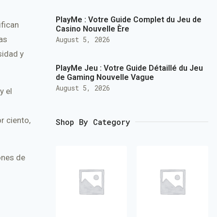
PlayMe : Votre Guide Complet du Jeu de
fican
Casino Nouvelle Ère
as
August 5, 2026
sidad y
PlayMe Jeu : Votre Guide Détaillé du Jeu
de Gaming Nouvelle Vague
August 5, 2026
y el
r ciento,
Shop By Category
ones de