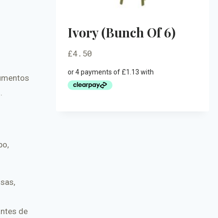
Ivory (Bunch Of 6)
£
4.50
rumentos
.
po,
sas,
antes de