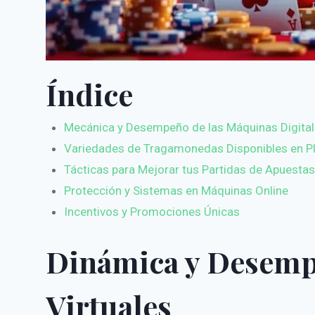
Índice
Mecánica y Desempeño de las Máquinas Digita
Variedades de Tragamonedas Disponibles en P
Tácticas para Mejorar tus Partidas de Apuestas
Protección y Sistemas en Máquinas Online
Incentivos y Promociones Únicas
Dinámica y Desemp
Virtuales