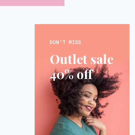
DON’T MISS
Outlet sale
40% off