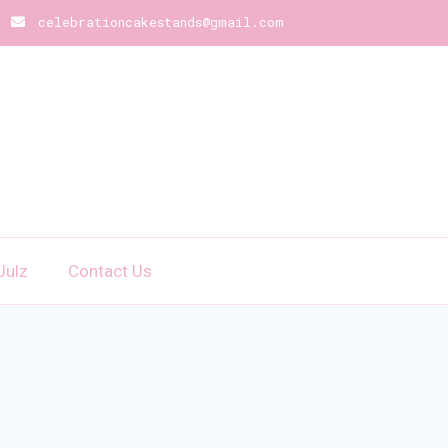
celebrationcakestands@gmail.com
Julz
Contact Us