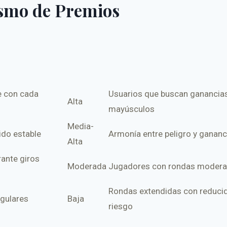
ismo de Premios
e con cada
Usuarios que buscan ganancia
Alta
mayúsculos
Media-
ido estable
Armonía entre peligro y gananc
Alta
ante giros
Moderada
Jugadores con rondas moder
Rondas extendidas con reduci
egulares
Baja
riesgo