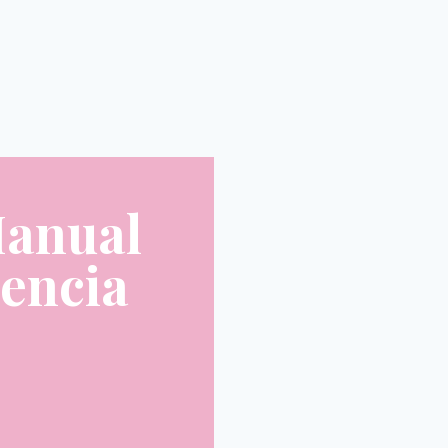
Manual
iencia