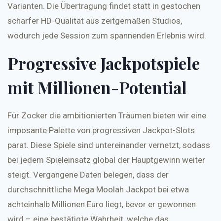
Varianten. Die Übertragung findet statt in gestochen
scharfer HD-Qualität aus zeitgemäßen Studios,
wodurch jede Session zum spannenden Erlebnis wird.
Progressive Jackpotspiele
mit Millionen-Potential
Für Zocker die ambitionierten Träumen bieten wir eine
imposante Palette von progressiven Jackpot-Slots
parat. Diese Spiele sind untereinander vernetzt, sodass
bei jedem Spieleinsatz global der Hauptgewinn weiter
steigt. Vergangene Daten belegen, dass der
durchschnittliche Mega Moolah Jackpot bei etwa
achteinhalb Millionen Euro liegt, bevor er gewonnen
wird – eine bestätigte Wahrheit, welche das