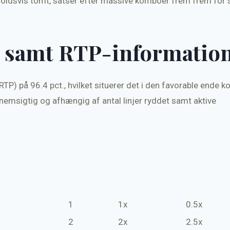
holdsvis tomt, satser efter massive komboer frem frem for 
n samt RTP-informatio
RTP) på 96.4 pct., hvilket situerer det i den favorable ende k
nnemsigtig og afhængig af antal linjer ryddet samt aktive
1
1x
0.5x
2
2x
2.5x