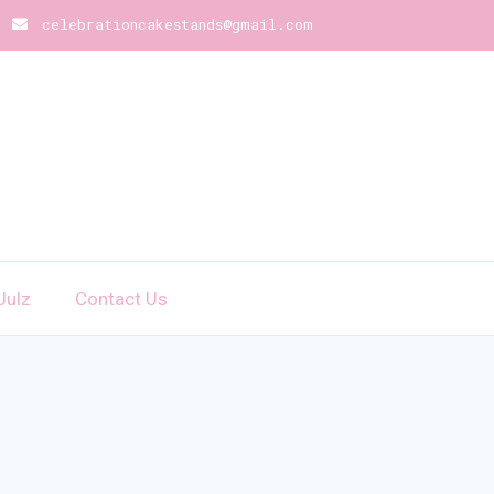
celebrationcakestands@gmail.com
Julz
Contact Us