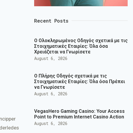
Recent Posts
Ο Ολοκληρωμένος Οδηγός σχετικά με τις
Στοιχηματικές Εταιρίες: Όλα όσα
Χρειάζεται να Γνωρίσετε
August 6, 2026
Ο Πλήρης Οδηγός σχετικά με τις
Στοιχηματικές Εταιρίες: Όλα όσα Πρέπει
να Γνωρίσετε
August 6, 2026
VegasHero Gaming Casino: Your Access
Point to Premium Internet Casino Action
ncipper
August 6, 2026
nderledes