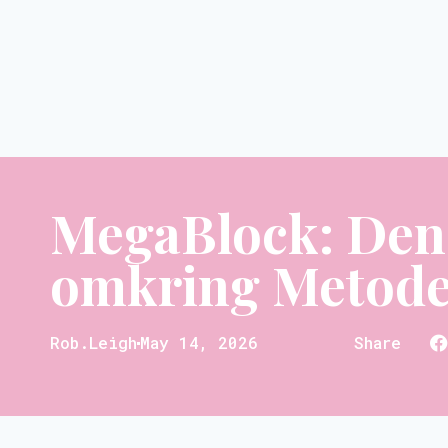
MegaBlock: Den 
omkring Metode
Rob.leigh
May 14, 2026
Share