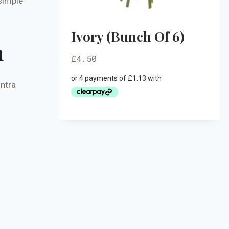
simple
Ivory (Bunch Of 6)
n
£
4.50
ontra