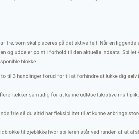
f tre, som skal placeres på det aktive felt. Når en liggende e
en og uddeler point i forhold til den aktuelle indsats. Spillet 
disponible blokke.
o til 3 handlinger forud for til at forhindre at lukke dig selv i
lere rækker samtidig for at kunne udløse lukrative multiplik
 frie så du altid har fleksibilitet til at kunne anbringe stor
dblokke til øjeblikke hvor spilleren står ved randen af at afs