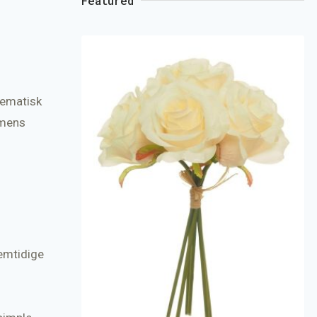
Featured
tematisk
 mens
emtidige