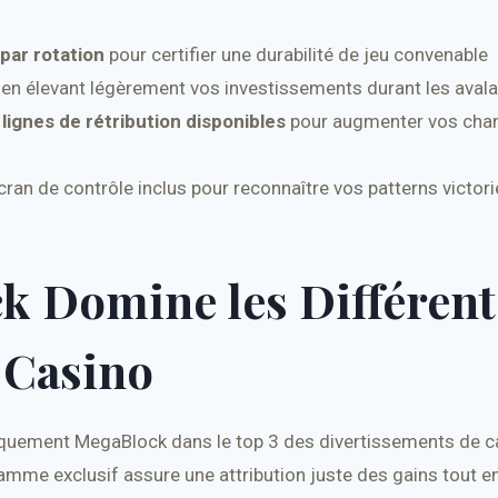
par rotation
pour certifier une durabilité de jeu convenable
en élevant légèrement vos investissements durant les aval
lignes de rétribution disponibles
pour augmenter vos cha
ran de contrôle inclus pour reconnaître vos patterns victor
 Domine les Différent
 Casino
quement MegaBlock dans le top 3 des divertissements de c
amme exclusif assure une attribution juste des gains tout e