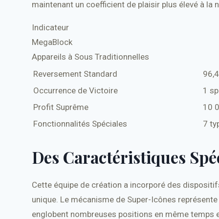
maintenant un coefficient de plaisir plus élevé à la
Indicateur
MegaBlock
Appareils à Sous Traditionnelles
Reversement Standard
96,
Occurrence de Victoire
1 sp
Profit Suprême
10 0
Fonctionnalités Spéciales
7 ty
Des Caractéristiques Sp
Cette équipe de création a incorporé des dispositi
unique. Le mécanisme de Super-Icônes représente l
englobent nombreuses positions en même temps et 