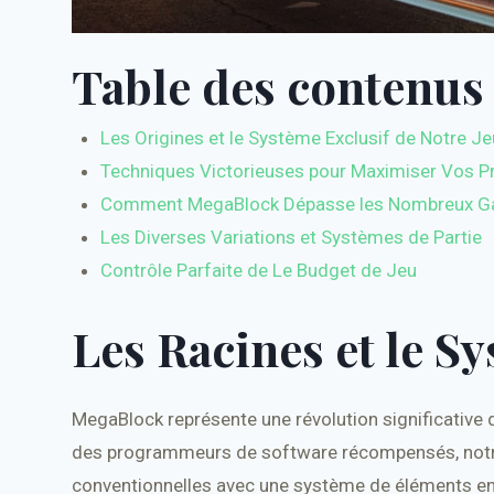
Table des contenus
Les Origines et le Système Exclusif de Notre Je
Techniques Victorieuses pour Maximiser Vos Pr
Comment MegaBlock Dépasse les Nombreux G
Les Diverses Variations et Systèmes de Partie
Contrôle Parfaite de Le Budget de Jeu
Les Racines et le S
MegaBlock représente une révolution significative 
des programmeurs de software récompensés, notr
conventionnelles avec une système de éléments en