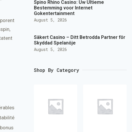
Spino Rhino Casino: Uw Ultieme
Bestemming voor Internet
Gokentertainment
August 5, 2026
aporent
spin,
Säkert Casino – Ditt Betrodda Partner för
atent
Skyddad Spelanöje
August 5, 2026
Shop By Category
érables
abilité
 bonus