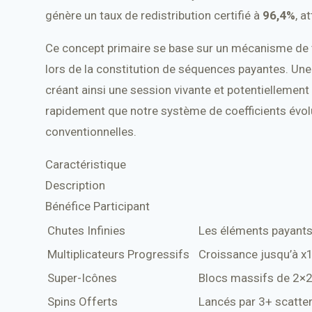
génère un taux de redistribution certifié à
96,4%
, a
Ce concept primaire se base sur un mécanisme de t
lors de la constitution de séquences payantes. Une s
créant ainsi une session vivante et potentiellement
rapidement que notre système de coefficients évol
conventionnelles.
Caractéristique
Description
Bénéfice Participant
Chutes Infinies
Les éléments payants
Multiplicateurs Progressifs
Croissance jusqu’à x
Super-Icônes
Blocs massifs de 2×2
Spins Offerts
Lancés par 3+ scatte