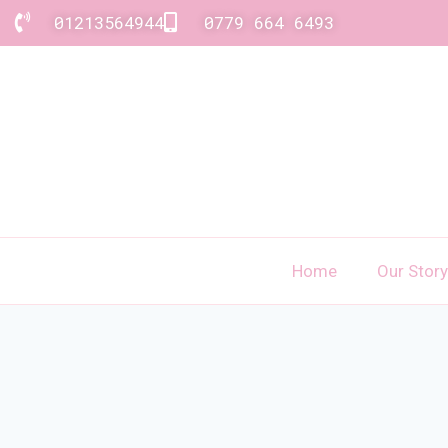
01213564944
0779 664 6493
Home
Our Story