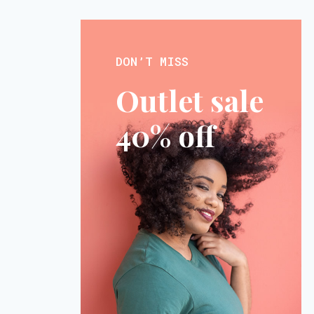
DON’T MISS
Outlet sale
40% off