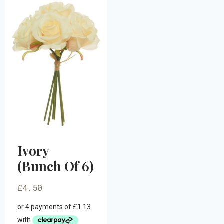
Ivory
(Bunch Of 6)
£
4.50