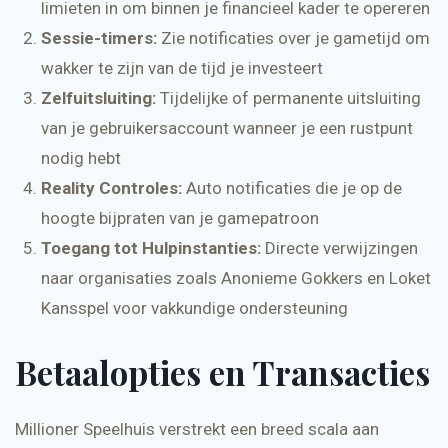
limieten in om binnen je financieel kader te opereren
Sessie-timers:
Zie notificaties over je gametijd om
wakker te zijn van de tijd je investeert
Zelfuitsluiting:
Tijdelijke of permanente uitsluiting
van je gebruikersaccount wanneer je een rustpunt
nodig hebt
Reality Controles:
Auto notificaties die je op de
hoogte bijpraten van je gamepatroon
Toegang tot Hulpinstanties:
Directe verwijzingen
naar organisaties zoals Anonieme Gokkers en Loket
Kansspel voor vakkundige ondersteuning
Betaalopties en Transacties
Millioner Speelhuis verstrekt een breed scala aan