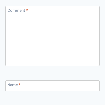
Comment
*
Name
*