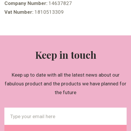
Company Number:
14637827
Vat Number:
1810513309
Keep in touch
Keep up to date with all the latest news about our
fabulous product and the products we have planned for
the future