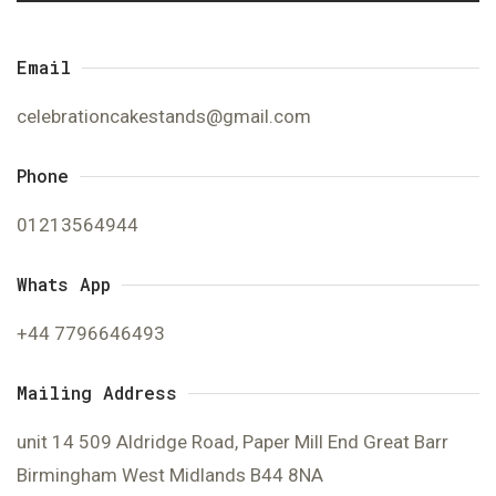
Email
celebrationcakestands@gmail.com
Phone
01213564944
Whats App
+44 7796646493
Mailing Address
unit 14 509 Aldridge Road, Paper Mill End Great Barr
Birmingham West Midlands B44 8NA