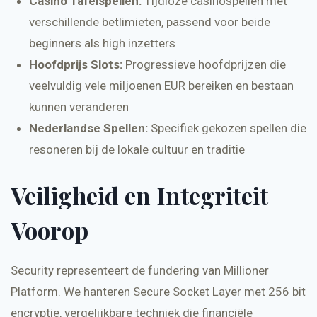
Casino Tafelspellen:
Tijdloze casinospellen met
verschillende betlimieten, passend voor beide
beginners als high inzetters
Hoofdprijs Slots:
Progressieve hoofdprijzen die
veelvuldig vele miljoenen EUR bereiken en bestaan
kunnen veranderen
Nederlandse Spellen:
Specifiek gekozen spellen die
resoneren bij de lokale cultuur en traditie
Veiligheid en Integriteit
Voorop
Security representeert de fundering van Millioner
Platform. We hanteren Secure Socket Layer met 256 bit
encryptie, vergelijkbare techniek die financiële