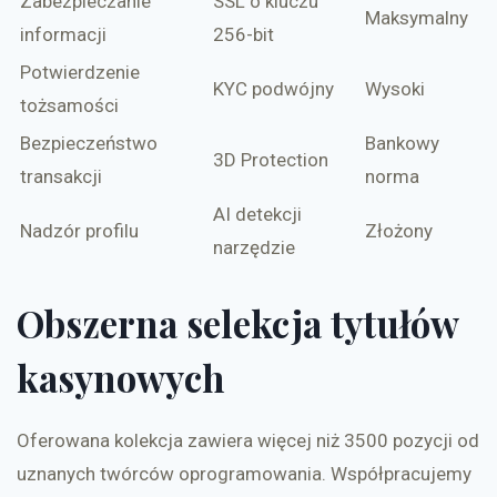
Zabezpieczanie
SSL o kluczu
Maksymalny
informacji
256-bit
Potwierdzenie
KYC podwójny
Wysoki
tożsamości
Bezpieczeństwo
Bankowy
3D Protection
transakcji
norma
AI detekcji
Nadzór profilu
Złożony
narzędzie
Obszerna selekcja tytułów
kasynowych
Oferowana kolekcja zawiera więcej niż 3500 pozycji od
uznanych twórców oprogramowania. Współpracujemy