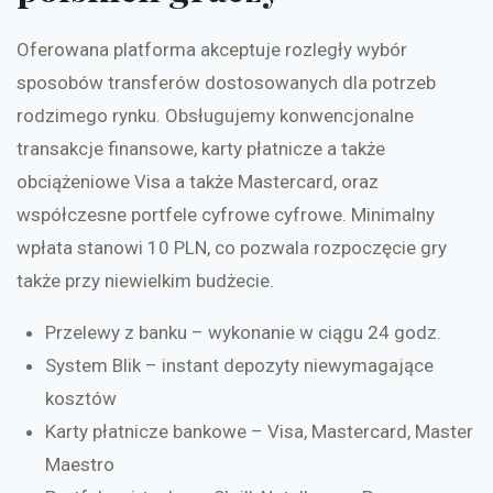
Oferowana platforma akceptuje rozległy wybór
sposobów transferów dostosowanych dla potrzeb
rodzimego rynku. Obsługujemy konwencjonalne
transakcje finansowe, karty płatnicze a także
obciążeniowe Visa a także Mastercard, oraz
współczesne portfele cyfrowe cyfrowe. Minimalny
wpłata stanowi 10 PLN, co pozwala rozpoczęcie gry
także przy niewielkim budżecie.
Przelewy z banku – wykonanie w ciągu 24 godz.
System Blik – instant depozyty niewymagające
kosztów
Karty płatnicze bankowe – Visa, Mastercard, Master
Maestro