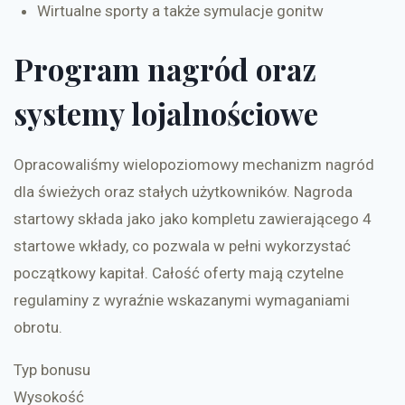
Wirtualne sporty a także symulacje gonitw
Program nagród oraz
systemy lojalnościowe
Opracowaliśmy wielopoziomowy mechanizm nagród
dla świeżych oraz stałych użytkowników. Nagroda
startowy składa jako jako kompletu zawierającego 4
startowe wkłady, co pozwala w pełni wykorzystać
początkowy kapitał. Całość oferty mają czytelne
regulaminy z wyraźnie wskazanymi wymaganiami
obrotu.
Typ bonusu
Wysokość