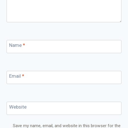
Name
*
Email
*
Website
Save my name, email, and website in this browser for the