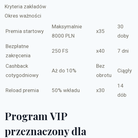
Kryteria zakładów
Okres ważności
Maksymalnie
30
Premia startowy
x35
8000 PLN
doby
Bezpłatne
250 FS
x40
7 dni
zakręcenia
Cashback
Bez
Aż do 10%
Ciągły
cotygodniowy
obrotu
14
Reload premia
50% wkładu
x30
dób
Program VIP
przeznaczony dla