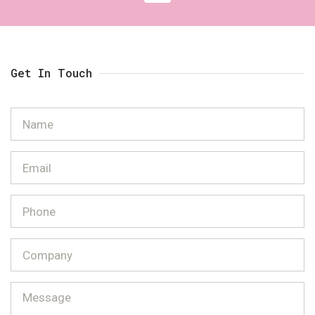
Get In Touch