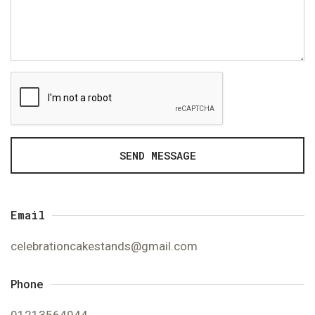
SEND MESSAGE
Email
celebrationcakestands@gmail.com
Phone