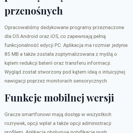
przenośnych
Opracowaliśmy dedykowane programy przeznaczone
dla OS Android oraz iOS, co zapewniają pełną
funkcjonalność edycji PC. Aplikacja ma rozmiar jedynie
85 MB a także została zoptymalizowana z myślą o
kątem redukcji baterii oraz transferu informacji.
Wygląd został stworzony pod kątem ideą o intuicyjnej
nawigacji poprzez monitorach sensorycznych.
Funkcje mobilnej wersji
Gracze smartfonowi mają dostęp w wszystkich
rozrywek, opcji wpłat a także opcji administracji
profilem. Aplikacja obsługuje notyfikacje push