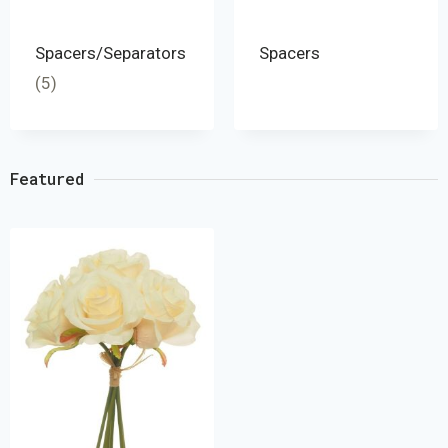
Spacers/Separators
Spacers
(5)
Featured