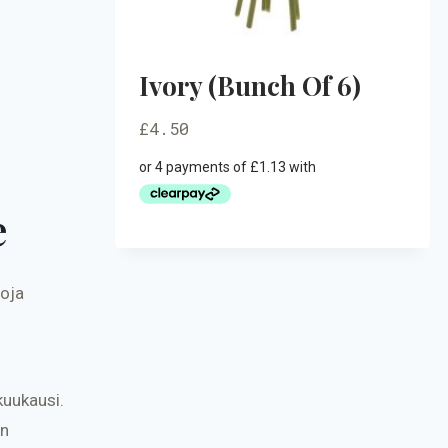
Ivory (Bunch Of 6)
£
4.50
e
soja
kuukausi.
in