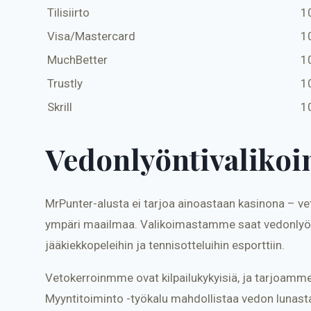
Tilisiirto
1
Visa/Mastercard
1
MuchBetter
1
Trustly
1
Skrill
1
Vedonlyöntivalikoi
MrPunter-alusta ei tarjoa ainoastaan kasinona – ve
ympäri maailmaa. Valikoimastamme saat vedonlyönt
jääkiekkopeleihin ja tennisotteluihin esporttiin.
Vetokerroinmme ovat kilpailukykyisiä, ja tarjoamme 
Myyntitoiminto -työkalu mahdollistaa vedon lunas