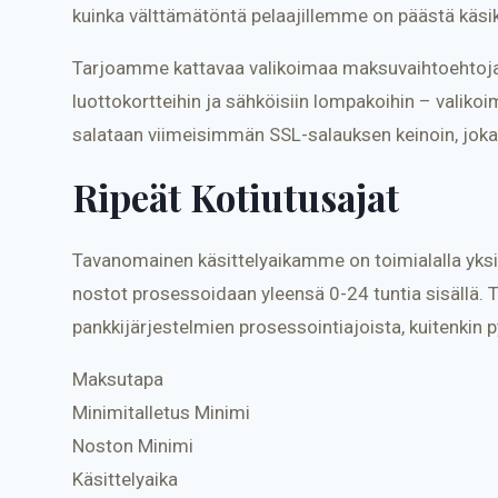
kuinka välttämätöntä pelaajillemme on päästä käsiks
Tarjoamme kattavaa valikoimaa maksuvaihtoehtoja
luottokortteihin ja sähköisiin lompakoihin – valik
salataan viimeisimmän SSL-salauksen keinoin, joka ta
Ripeät Kotiutusajat
Tavanomainen käsittelyaikamme on toimialalla yksi
nostot prosessoidaan yleensä 0-24 tuntia sisällä. T
pankkijärjestelmien prosessointiajoista, kuitenkin
Maksutapa
Minimitalletus Minimi
Noston Minimi
Käsittelyaika