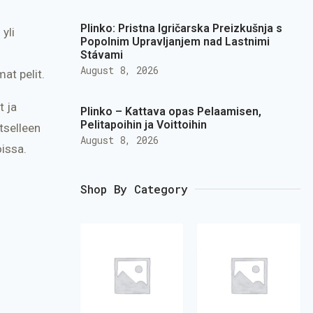
Plinko: Pristna Igričarska Preizkušnja s
yli
Popolnim Upravljanjem nad Lastnimi
Stávami
August 8, 2026
at pelit.
t ja
Plinko – Kattava opas Pelaamisen,
Pelitapoihin ja Voittoihin
itselleen
August 8, 2026
oissa.
Shop By Category