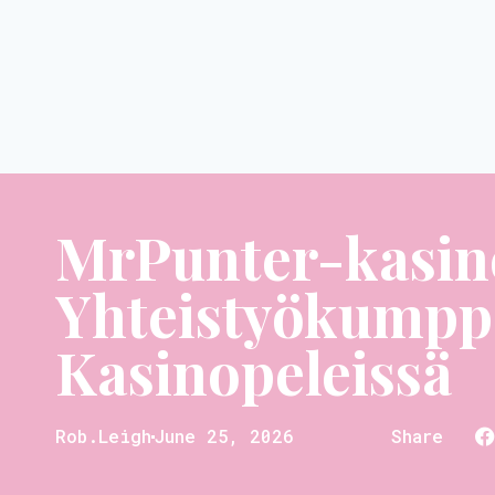
MrPunter-kasin
Yhteistyökumppa
Kasinopeleissä
Rob.leigh
June 25, 2026
Share