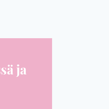
sä ja