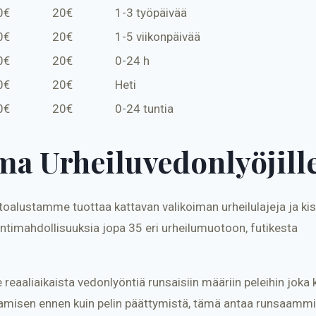
0€
20€
1-3 työpäivää
0€
20€
1-5 viikonpäivää
0€
20€
0-24 h
0€
20€
Heti
0€
20€
0-24 tuntia
ma Urheiluvedonlyöjill
toalustamme tuottaa kattavan valikoiman urheilulajeja ja ki
imahdollisuuksia jopa 35 eri urheilumuotoon, futikesta
reaaliaikaista vedonlyöntiä runsaisiin määriin peleihin joka 
tamisen ennen kuin pelin päättymistä, tämä antaa runsaamm