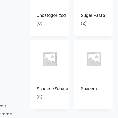
Uncategorized
Sugar Paste
(8)
(2)
Spacers/Separators
Spacers
(5)
oit
stamme