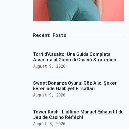
Recent Posts
Torri d’Assalto: Una Guida Completa
Assoluta al Gioco di Casinò Strategico
August 9, 2026
Sweet Bonanza Oyunu: Göz Alıcı Şeker
Evreninde Galibiyet Fırsatları
August 9, 2026
Tower Rush : L’ultime Manuel Exhaustif du
Jeu de Casino Réfléchi
August 8, 2026