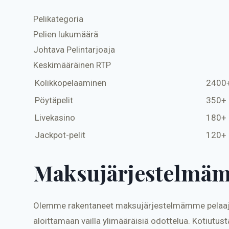
Pelikategoria
Pelien lukumäärä
Johtava Pelintarjoaja
Keskimääräinen RTP
Kolikkopelaaminen
2400
Pöytäpelit
350+
Livekasino
180+
Jackpot-pelit
120+
Maksujärjestelmä
Olemme rakentaneet maksujärjestelmämme pelaajien 
aloittamaan vailla ylimääräisiä odottelua. Kotiutu