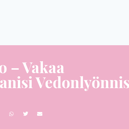
o – Vakaa
nisi Vedonlyönnis