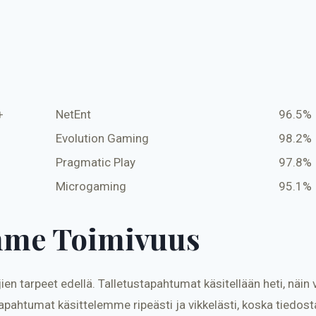
+
NetEnt
96.5%
Evolution Gaming
98.2%
Pragmatic Play
97.8%
Microgaming
95.1%
mme Toimivuus
tarpeet edellä. Talletustapahtumat käsitellään heti, näin v
stapahtumat käsittelemme ripeästi ja vikkelästi, koska tiedo