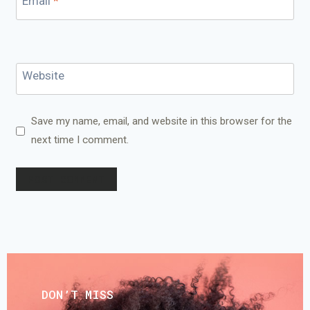
Email
*
Website
Save my name, email, and website in this browser for the
next time I comment.
DON’T MISS