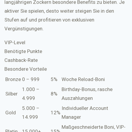
langjährigen Zockern besondere Benefits zu bieten. Je
aktiver Sie spielen, desto weiter steigen Sie in den
Stufen auf und profitieren von exklusiven
Vergünstigungen.
VIP-Level
Benötigte Punkte
Cashback-Rate
Besondere Vorteile
Bronze
0 – 999
5%
Woche Reload-Boni
1.000 –
Birthday-Bonus, rasche
Silber
8%
4.999
Auszahlungen
5.000 –
Individueller Account
Gold
12%
14.999
Manager
Maßgeschneiderte Boni, VIP-
Platin
15.000+
15%