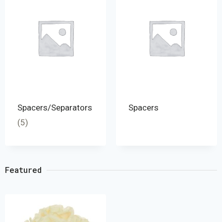
Spacers/Separators
Spacers
(5)
Featured