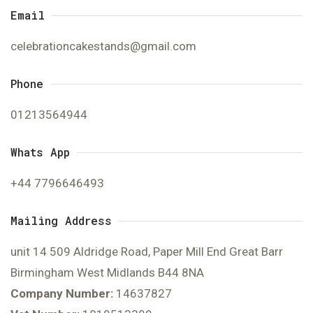
Email
celebrationcakestands@gmail.com
Phone
01213564944
Whats App
+44 7796646493
Mailing Address
unit 14 509 Aldridge Road, Paper Mill End Great Barr
Birmingham West Midlands B44 8NA
Company Number:
14637827