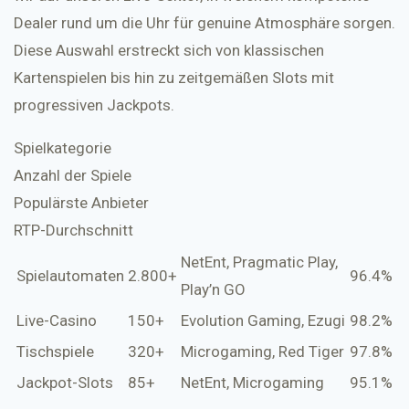
Dealer rund um die Uhr für genuine Atmosphäre sorgen.
Diese Auswahl erstreckt sich von klassischen
Kartenspielen bis hin zu zeitgemäßen Slots mit
progressiven Jackpots.
Spielkategorie
Anzahl der Spiele
Populärste Anbieter
RTP-Durchschnitt
NetEnt, Pragmatic Play,
Spielautomaten
2.800+
96.4%
Play’n GO
Live-Casino
150+
Evolution Gaming, Ezugi
98.2%
Tischspiele
320+
Microgaming, Red Tiger
97.8%
Jackpot-Slots
85+
NetEnt, Microgaming
95.1%