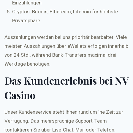
Einzahlungen
Cryptos: Bitcoin, Ethereum, Litecoin für höchste
Privatsphäre
Auszahlungen werden bei uns prioritär bearbeitet. Viele
meisten Auszahlungen über eWallets erfolgen innerhalb
von 24 Std., während Bank-Transfers maximal drei
Werktage benötigen.
Das Kundenerlebnis bei NV
Casino
Unser Kundenservice steht Ihnen rund um ‘ne Zeit zur
Verfügung. Das mehrsprachige Support-Team
kontaktieren Sie über Live-Chat, Mail oder Telefon.