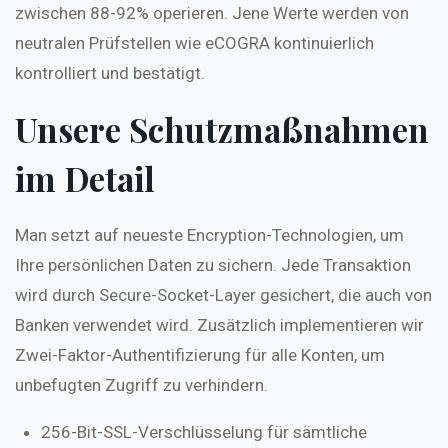
zwischen 88-92% operieren. Jene Werte werden von
neutralen Prüfstellen wie eCOGRA kontinuierlich
kontrolliert und bestätigt.
Unsere Schutzmaßnahmen
im Detail
Man setzt auf neueste Encryption-Technologien, um
Ihre persönlichen Daten zu sichern. Jede Transaktion
wird durch Secure-Socket-Layer gesichert, die auch von
Banken verwendet wird. Zusätzlich implementieren wir
Zwei-Faktor-Authentifizierung für alle Konten, um
unbefugten Zugriff zu verhindern.
256-Bit-SSL-Verschlüsselung für sämtliche