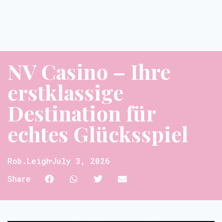
NV Casino – Ihre
erstklassige
Destination für
echtes Glücksspiel
Rob.leigh
July 3, 2026
Share