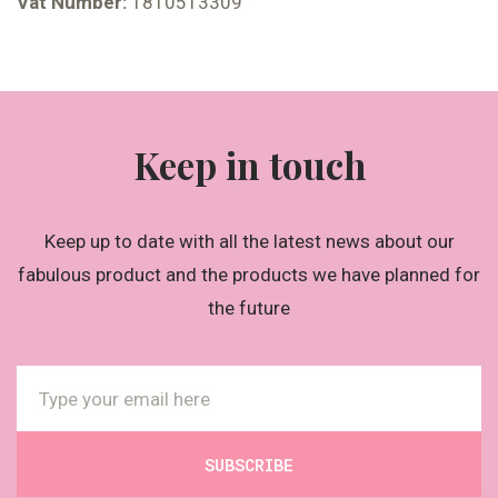
Vat Number:
1810513309
Keep in touch
Keep up to date with all the latest news about our
fabulous product and the products we have planned for
the future
SUBSCRIBE