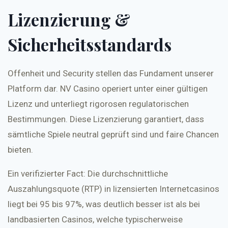
Lizenzierung &
Sicherheitsstandards
Offenheit und Security stellen das Fundament unserer
Platform dar. NV Casino operiert unter einer gültigen
Lizenz und unterliegt rigorosen regulatorischen
Bestimmungen. Diese Lizenzierung garantiert, dass
sämtliche Spiele neutral geprüft sind und faire Chancen
bieten.
Ein verifizierter Fact: Die durchschnittliche
Auszahlungsquote (RTP) in lizensierten Internetcasinos
liegt bei 95 bis 97%, was deutlich besser ist als bei
landbasierten Casinos, welche typischerweise