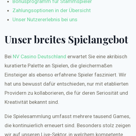
Bonusprogramm für Stammspieler
Zahlungsoptionen in der Übersicht
Unser Nutzererlebnis bei uns
Unser breites Spielangebot
Bei
NV Casino Deutschland
erwartet Sie eine akribisch
kuratierte Palette an Spielen, die gleichermaßen
Einsteiger als ebenso erfahrene Spieler fasziniert. Wir
hat uns bewusst dafür entschieden, nur mit etablierten
Providern zu kollaborieren, die für deren Seriosität und
Kreativität bekannt sind.
Die Spielesammlung umfasst mehrere tausend Games,
die kontinuierlich erneuert sind. Besonders stolz zeigen
wir auf unseren Live-Sektor, in welchem kompetente