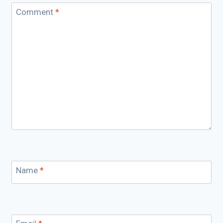
Comment
*
Name
*