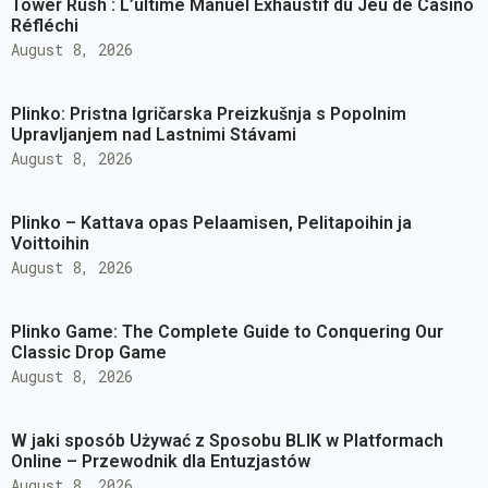
Tower Rush : L’ultime Manuel Exhaustif du Jeu de Casino
Réfléchi
August 8, 2026
Plinko: Pristna Igričarska Preizkušnja s Popolnim
Upravljanjem nad Lastnimi Stávami
August 8, 2026
Plinko – Kattava opas Pelaamisen, Pelitapoihin ja
Voittoihin
August 8, 2026
Plinko Game: The Complete Guide to Conquering Our
Classic Drop Game
August 8, 2026
W jaki sposób Używać z Sposobu BLIK w Platformach
Online – Przewodnik dla Entuzjastów
August 8, 2026