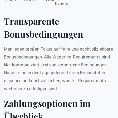
Events
Transparente
Bonusbedingungen
Man legen großen Fokus auf faire und nachvollziehbare
Bonusbedingungen. Alle Wagering-Requirements sind
klar kommuniziert, frei von verborgene Bedingungen.
Nutzer sind in der Lage jederzeit ihren Bonusstatus
einsehen und nachvollziehen, was für Requirements
weiterhin zu erledigen sind.
Zahlungsoptionen im
Überblick