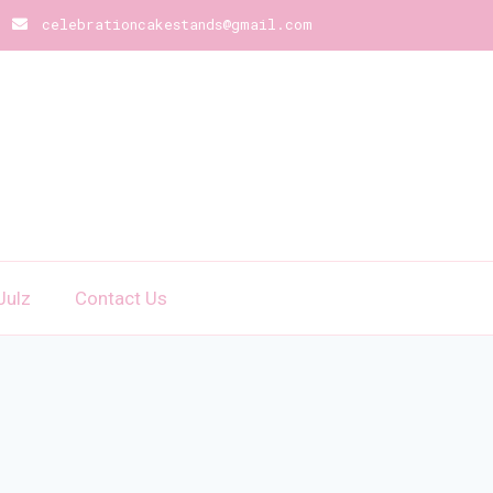
celebrationcakestands@gmail.com
Julz
Contact Us