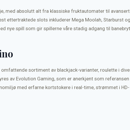
je, med absolutt alt fra klassiske fruktautomater til avanser
t ettertraktede slots inkluderer Mega Moolah, Starburst o
ed nye spill som gir spillerne våre stadig adgang til banebr
ino
 omfattende sortiment av blackjack-varianter, roulette i div
styres av Evolution Gaming, som er anerkjent som referansen
asinomiljø med erfarne kortstokere i real-time, strømmet i HD-