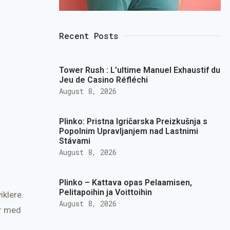
Recent Posts
Tower Rush : L’ultime Manuel Exhaustif du
Jeu de Casino Réfléchi
August 8, 2026
Plinko: Pristna Igričarska Preizkušnja s
Popolnim Upravljanjem nad Lastnimi
Stávami
August 8, 2026
Plinko – Kattava opas Pelaamisen,
Pelitapoihin ja Voittoihin
iklere.
August 8, 2026
or med