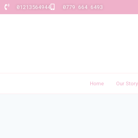
01213564944
0779 664 6493
Home
Our Story