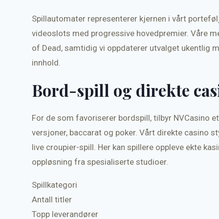
Spillautomater representerer kjernen i vårt porteføl
videoslots med progressive hovedpremier. Våre mes
of Dead, samtidig vi oppdaterer utvalget ukentlig m
innhold.
Bord-spill og direkte cas
For de som favoriserer bordspill, tilbyr NVCasino et
versjoner, baccarat og poker. Vårt direkte casino 
live croupier-spill. Her kan spillere oppleve ekte k
oppløsning fra spesialiserte studioer.
Spillkategori
Antall titler
Topp leverandører