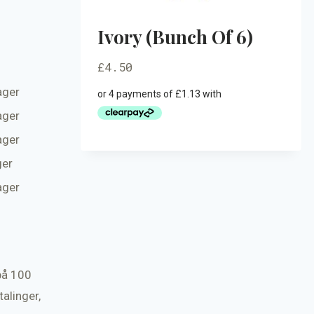
Ivory (Bunch Of 6)
£
4.50
ager
ager
ager
ger
ager
på 100
alinger,