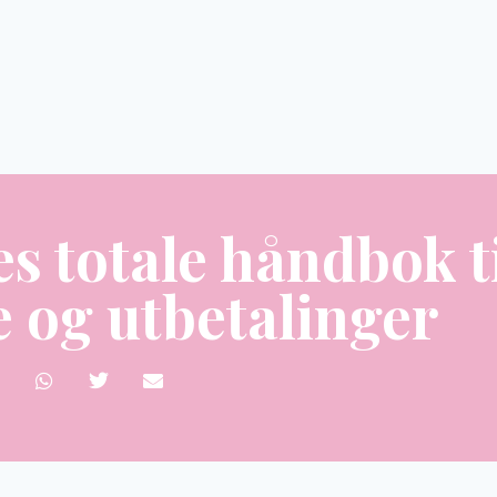
s totale håndbok t
 og utbetalinger