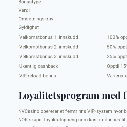
Bonustype
Verdi
Omsetningskrav
Gyldighet
Velkomstbonus 1. innskudd
100% opp
Velkomstbonus 2. innskudd
50% oppt
Velkomstbonus 3. innskudd
25% oppt
Ukentlig cashback
Opptil 15
VIP reload-bonus
Varierer e
Loyalitetsprogram med f
NVCasino opererer et femtrinns VIP-system hvor br
NOK skaper loyalitetspoeng som kan omdannes til bo