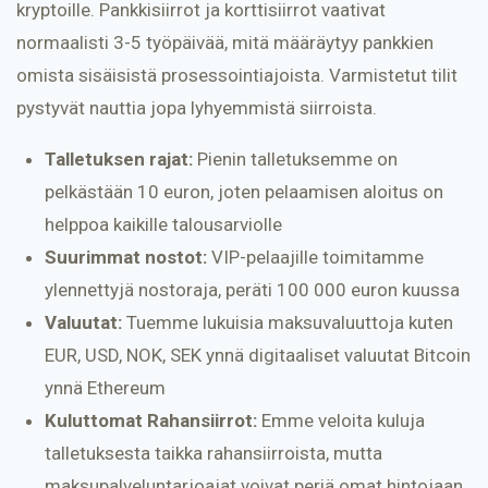
kryptoille. Pankkisiirrot ja korttisiirrot vaativat
normaalisti 3-5 työpäivää, mitä määräytyy pankkien
omista sisäisistä prosessointiajoista. Varmistetut tilit
pystyvät nauttia jopa lyhyemmistä siirroista.
Talletuksen rajat:
Pienin talletuksemme on
pelkästään 10 euron, joten pelaamisen aloitus on
helppoa kaikille talousarviolle
Suurimmat nostot:
VIP-pelaajille toimitamme
ylennettyjä nostoraja, peräti 100 000 euron kuussa
Valuutat:
Tuemme lukuisia maksuvaluuttoja kuten
EUR, USD, NOK, SEK ynnä digitaaliset valuutat Bitcoin
ynnä Ethereum
Kuluttomat Rahansiirrot:
Emme veloita kuluja
talletuksesta taikka rahansiirroista, mutta
maksupalveluntarjoajat voivat periä omat hintojaan