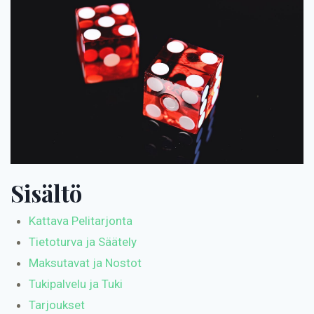
Sisältö
Kattava Pelitarjonta
Tietoturva ja Säätely
Maksutavat ja Nostot
Tukipalvelu ja Tuki
Tarjoukset