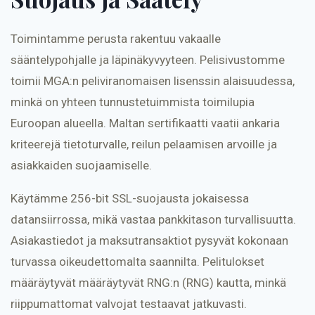
Toimintamme perusta rakentuu vakaalle
sääntelypohjalle ja läpinäkyvyyteen. Pelisivustomme
toimii MGA:n peliviranomaisen lisenssin alaisuudessa,
minkä on yhteen tunnustetuimmista toimilupia
Euroopan alueella. Maltan sertifikaatti vaatii ankaria
kriteerejä tietoturvalle, reilun pelaamisen arvoille ja
asiakkaiden suojaamiselle.
Käytämme 256-bit SSL-suojausta jokaisessa
datansiirrossa, mikä vastaa pankkitason turvallisuutta.
Asiakastiedot ja maksutransaktiot pysyvät kokonaan
turvassa oikeudettomalta saannilta. Pelitulokset
määräytyvät määräytyvät RNG:n (RNG) kautta, minkä
riippumattomat valvojat testaavat jatkuvasti.