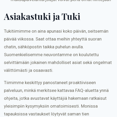
Asiakastuki ja Tuki
Tukitiimimme on aina apunasi koko päivän, seitsemän
päivää viikossa. Saat ottaa meihin yhteyttä suoran
chatin, sähköpostin taikka puhelun avulla.
Suomenkielisemme neuvontamme on koulutettu
selvittämään jokainen mahdolliset asiat sekä ongelmat
välittömästi ja osaavasti.
Tiimimme keskittyy panostaneet proaktiiviseen
palveluun, minkä merkitsee kattavaa FAQ-aluetta ynnä
ohjeita, jotka avustavat käyttäjiä hakemaan ratkaisut
yleisimpiin kysymyksiin omatoimisesti. Monissa
tapauksissa vastaukset löytyvät saman tien