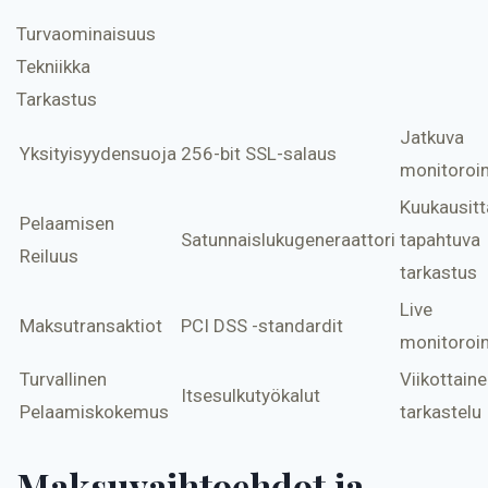
Turvaominaisuus
Tekniikka
Tarkastus
Jatkuva
Yksityisyydensuoja
256-bit SSL-salaus
monitoroin
Kuukausitt
Pelaamisen
Satunnaislukugeneraattori
tapahtuva
Reiluus
tarkastus
Live
Maksutransaktiot
PCI DSS -standardit
monitoroin
Turvallinen
Viikottain
Itsesulkutyökalut
Pelaamiskokemus
tarkastelu
Maksuvaihtoehdot ja