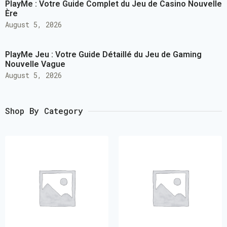
PlayMe : Votre Guide Complet du Jeu de Casino Nouvelle
Ère
August 5, 2026
PlayMe Jeu : Votre Guide Détaillé du Jeu de Gaming
Nouvelle Vague
August 5, 2026
Shop By Category