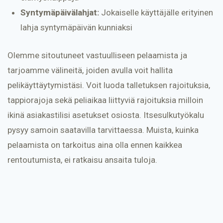
Syntymäpäivälahjat:
Jokaiselle käyttäjälle erityinen
lahja syntymäpäivän kunniaksi
Olemme sitoutuneet vastuulliseen pelaamista ja
tarjoamme välineitä, joiden avulla voit hallita
pelikäyttäytymistäsi. Voit luoda talletuksen rajoituksia,
tappiorajoja sekä peliaikaa liittyviä rajoituksia milloin
ikinä asiakastilisi asetukset osiosta. Itsesulkutyökalu
pysyy samoin saatavilla tarvittaessa. Muista, kuinka
pelaamista on tarkoitus aina olla ennen kaikkea
rentoutumista, ei ratkaisu ansaita tuloja.