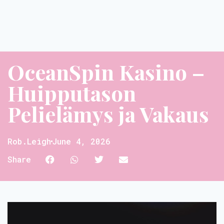
OceanSpin Kasino –
Huipputason
Pelielämys ja Vakaus
Rob.leigh
June 4, 2026
Share