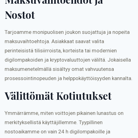
Nostot
Tarjoamme monipuolisen joukon suojattuja ja nopeita
maksuvaihtoehtoja. Asiakkaat saavat valita
perinteisistä tilisiirroista, korteista tai modernien
digilompakoiden ja kryptovaluuttojen väliltä. Jokaisella
maksumenetelmällä sisältyy omat vahvuutensa
prosessointinopeuden ja helppokäyttöisyyden kannalta.
Välittömät Kotiutukset
Ymmärrämme, miten voittojen pikainen lunastus on
merkityksellistä käyttäjillemme. Tyypillinen
nostoaikamme on vain 24 h digilompakoille ja