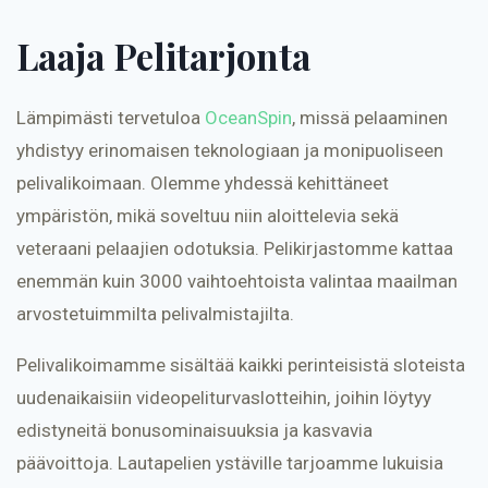
Laaja Pelitarjonta
Lämpimästi tervetuloa
OceanSpin
, missä pelaaminen
yhdistyy erinomaisen teknologiaan ja monipuoliseen
pelivalikoimaan. Olemme yhdessä kehittäneet
ympäristön, mikä soveltuu niin aloittelevia sekä
veteraani pelaajien odotuksia. Pelikirjastomme kattaa
enemmän kuin 3000 vaihtoehtoista valintaa maailman
arvostetuimmilta pelivalmistajilta.
Pelivalikoimamme sisältää kaikki perinteisistä sloteista
uudenaikaisiin videopeliturvaslotteihin, joihin löytyy
edistyneitä bonusominaisuuksia ja kasvavia
päävoittoja. Lautapelien ystäville tarjoamme lukuisia