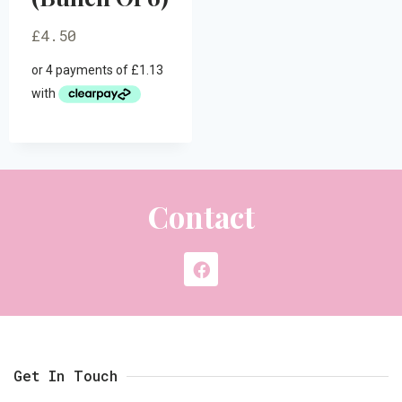
£
4.50
Contact
Get In Touch