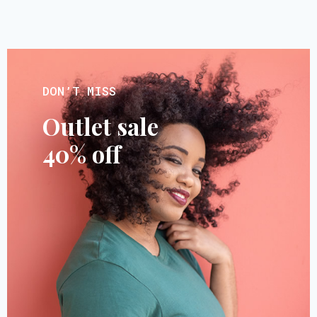
DON’T MISS
Outlet sale
40% off