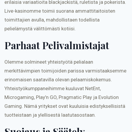
erilaisia variaatioita blackjackistä, ruletista ja pokerista.
Live-kasinomme toimii suorana ammattitaitoisten
toimittajien avulla, mahdollistaen todellista
pelielämystä välittömästi kotiisi.
Parhaat Pelivalmistajat
Olemme solmineet yhteistyötä pelialaan
merkittävimpien toimijoiden parissa varmistaaksemme
erinomaisen saatavilla olevan pelaamiskokemus.
Yhteistyökumppaneihimme kuuluvat NetEnt,
Microgaming, Play’n GO, Pragmatic Play ja Evolution
Gaming. Nämä yritykset ovat kuuluisia edistyksellisistä
tuotteistaan ja ylellisestä laatutasostaan.
Suojaus ja Säätely