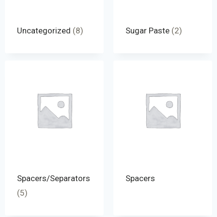
Uncategorized
(8)
Sugar Paste
(2)
Spacers/Separators
Spacers
(5)