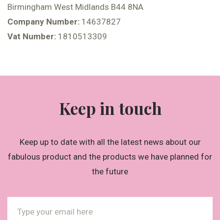
Birmingham West Midlands B44 8NA
Company Number:
14637827
Vat Number:
1810513309
Keep in touch
Keep up to date with all the latest news about our
fabulous product and the products we have planned for
the future