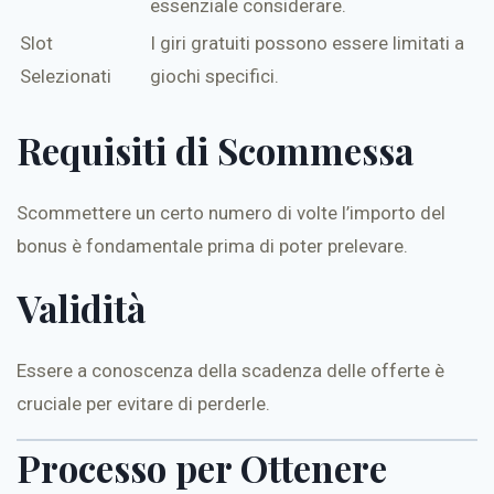
essenziale considerare.
Slot
I giri gratuiti possono essere limitati a
Selezionati
giochi specifici.
Requisiti di Scommessa
Scommettere un certo numero di volte l’importo del
bonus è fondamentale prima di poter prelevare.
Validità
Essere a conoscenza della scadenza delle offerte è
cruciale per evitare di perderle.
Processo per Ottenere