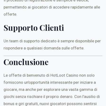
permettendo ai giocatori di accedere rapidamente alle
offerte.
Supporto Clienti
Un team di supporto dedicato è sempre disponibile per
rispondere a qualsiasi domanda sulle offerte.
Conclusione
Le offerte di benvenuto di HotLoot Casino non solo
forniscono un’opportunità interessante per iniziare a
giocare, ma anche per esplorare una vasta gamma di
giochi senza rischiare il proprio denaro. Con l’ausilio di
bonus e giri gratuiti, nuovi giocatori possono sentirsi