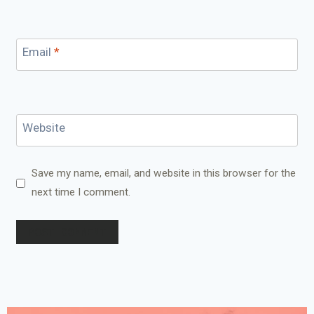
Email
*
Website
Save my name, email, and website in this browser for the
next time I comment.