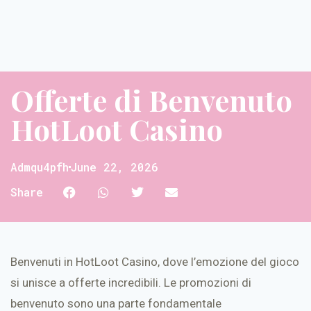
Offerte di Benvenuto
HotLoot Casino
Admqu4pfh
June 22, 2026
Share
Benvenuti in HotLoot Casino, dove l’emozione del gioco
si unisce a offerte incredibili. Le promozioni di
benvenuto sono una parte fondamentale