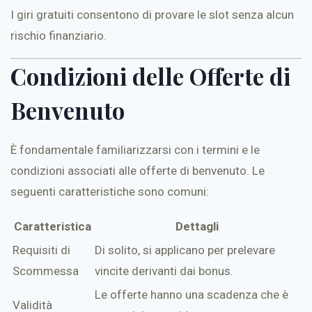
I giri gratuiti consentono di provare le slot senza alcun
rischio finanziario.
Condizioni delle Offerte di
Benvenuto
È fondamentale familiarizzarsi con i termini e le
condizioni associati alle offerte di benvenuto. Le
seguenti caratteristiche sono comuni:
Caratteristica
Dettagli
Requisiti di
Di solito, si applicano per prelevare
Scommessa
vincite derivanti dai bonus.
Le offerte hanno una scadenza che è
Validità