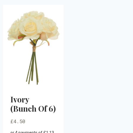
Ivory
(Bunch Of 6)
£
4.50