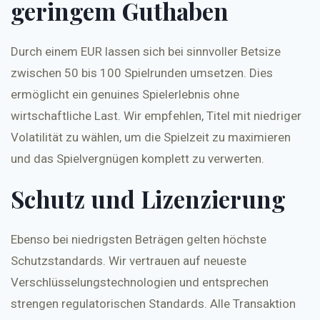
geringem Guthaben
Durch einem EUR lassen sich bei sinnvoller Betsize
zwischen 50 bis 100 Spielrunden umsetzen. Dies
ermöglicht ein genuines Spielerlebnis ohne
wirtschaftliche Last. Wir empfehlen, Titel mit niedriger
Volatilität zu wählen, um die Spielzeit zu maximieren
und das Spielvergnügen komplett zu verwerten.
Schutz und Lizenzierung
Ebenso bei niedrigsten Beträgen gelten höchste
Schutzstandards. Wir vertrauen auf neueste
Verschlüsselungstechnologien und entsprechen
strengen regulatorischen Standards. Alle Transaktion