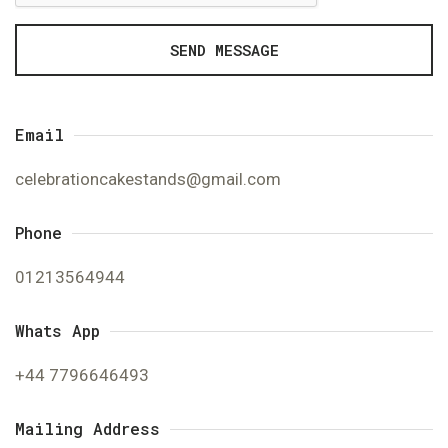
SEND MESSAGE
Email
celebrationcakestands@gmail.com
Phone
01213564944
Whats App
+44 7796646493
Mailing Address