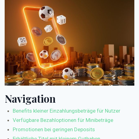
Navigation
Benefits kleiner Einzahlungsbeträge für Nutzer
Verfügbare Bezahloptionen für Minibeträge
Promotionen bei geringen Deposits
Erhältliche Titel mit kleinem Guthaben