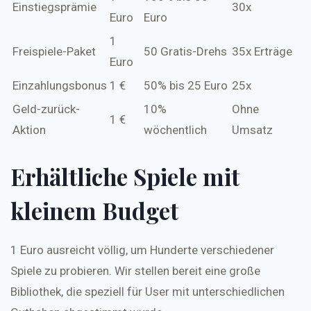
Einstiegsprämie
30x
Euro
Euro
1
Freispiele-Paket
50 Gratis-Drehs
35x Erträge
Euro
Einzahlungsbonus
1 €
50% bis 25 Euro
25x
Geld-zurück-
10%
Ohne
1 €
Aktion
wöchentlich
Umsatz
Erhältliche Spiele mit
kleinem Budget
1 Euro ausreicht völlig, um Hunderte verschiedener
Spiele zu probieren. Wir stellen bereit eine große
Bibliothek, die speziell für User mit unterschiedlichen