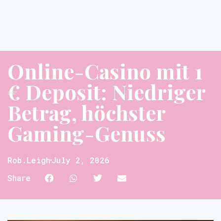
Online-Casino mit 1
€ Deposit: Niedriger
Betrag, höchster
Gaming-Genuss
Rob.leigh
July 2, 2026
Share