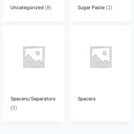
Uncategorized
(8)
Sugar Paste
(2)
Spacers/Separators
Spacers
(5)