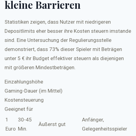
kleine Barrieren
Statistiken zeigen, dass Nutzer mit niedrigeren
Depositlimits eher besser ihre Kosten steuern imstande
sind. Eine Untersuchung der Regulierungsstelle
demonstriert, dass 73% dieser Spieler mit Beträgen
unter 5 € ihr Budget effektiver steuern als diejenigen
mit größeren Mindestbeträgen.
Einzahlungshöhe
Gaming-Dauer (im Mittel)
Kostensteuerung
Geeignet für
1
30-45
Anfänger,
Äußerst gut
Euro
Min.
Gelegenheitsspieler