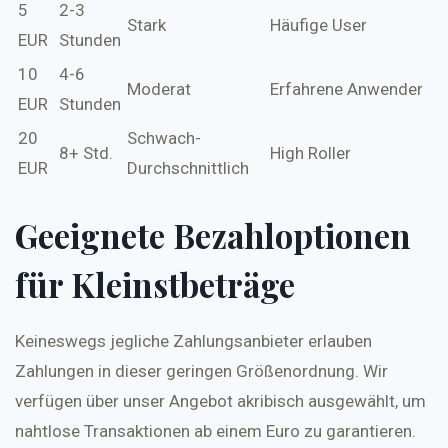
5
2-3
Stark
Häufige User
EUR
Stunden
10
4-6
Moderat
Erfahrene Anwender
EUR
Stunden
20
Schwach-
8+ Std.
High Roller
EUR
Durchschnittlich
Geeignete Bezahloptionen
für Kleinstbeträge
Keineswegs jegliche Zahlungsanbieter erlauben
Zahlungen in dieser geringen Größenordnung. Wir
verfügen über unser Angebot akribisch ausgewählt, um
nahtlose Transaktionen ab einem Euro zu garantieren.