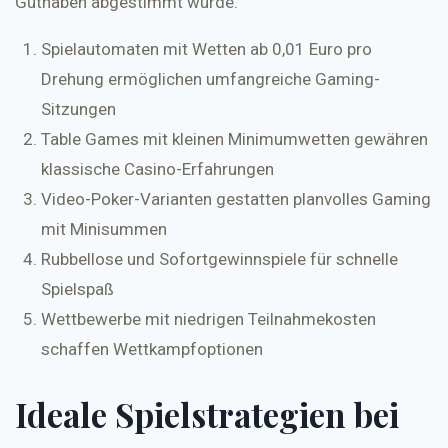
Guthaben abgestimmt wurde.
Spielautomaten mit Wetten ab 0,01 Euro pro
Drehung ermöglichen umfangreiche Gaming-
Sitzungen
Table Games mit kleinen Minimumwetten gewähren
klassische Casino-Erfahrungen
Video-Poker-Varianten gestatten planvolles Gaming
mit Minisummen
Rubbellose und Sofortgewinnspiele für schnelle
Spielspaß
Wettbewerbe mit niedrigen Teilnahmekosten
schaffen Wettkampfoptionen
Ideale Spielstrategien bei