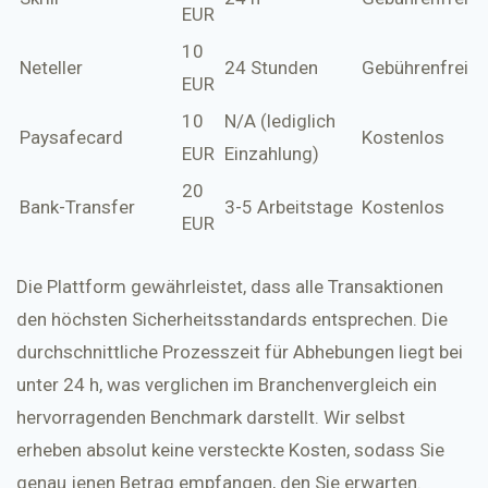
EUR
10
Neteller
24 Stunden
Gebührenfrei
EUR
10
N/A (lediglich
Paysafecard
Kostenlos
EUR
Einzahlung)
20
Bank-Transfer
3-5 Arbeitstage
Kostenlos
EUR
Die Plattform gewährleistet, dass alle Transaktionen
den höchsten Sicherheitsstandards entsprechen. Die
durchschnittliche Prozesszeit für Abhebungen liegt bei
unter 24 h, was verglichen im Branchenvergleich ein
hervorragenden Benchmark darstellt. Wir selbst
erheben absolut keine versteckte Kosten, sodass Sie
genau jenen Betrag empfangen, den Sie erwarten.