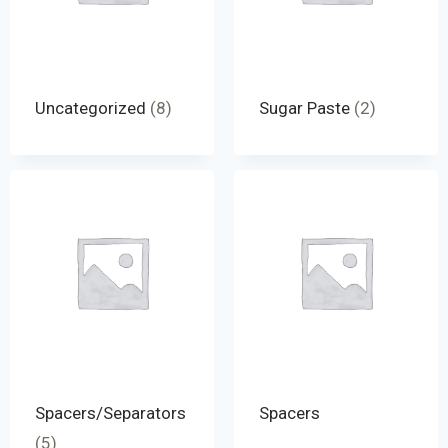
Uncategorized
(8)
Sugar Paste
(2)
Spacers/Separators
Spacers
(5)