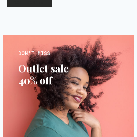
DON’T MISS
Outlet sale
40% off