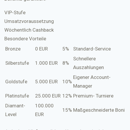
VIP-Stufe
Umsatzvoraussetzung
Wöchentlich Cashback
Besondere Vorteile
Bronze
0 EUR
5%
Standard-Service
Schnellere
Silberstufe
1.000 EUR
8%
Auszahlungen
Eigener Account-
Goldstufe
5.000 EUR
10%
Manager
Platinstufe
25.000 EUR
12%
Premium- Turniere
Diamant-
100.000
15%
Maßgeschneiderte Boni
Level
EUR