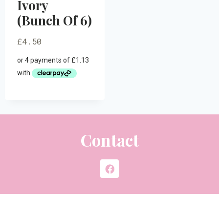
Ivory
(Bunch Of 6)
£
4.50
Contact