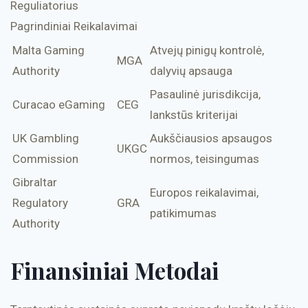
Reguliatorius
Pagrindiniai Reikalavimai
Malta Gaming
Atvejų pinigų kontrolė,
MGA
Authority
dalyvių apsauga
Pasaulinė jurisdikcija,
Curacao eGaming
CEG
lankstūs kriterijai
UK Gambling
Aukščiausios apsaugos
UKGC
Commission
normos, teisingumas
Gibraltar
Europos reikalavimai,
Regulatory
GRA
patikimumas
Authority
Finansiniai Metodai