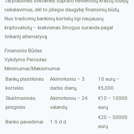
Tarptautinės svetainės suprato nevienodų kraštų lošėjų
reikalavimus, dėl to įdiegia daugybę finansinių būdų.
Nuo tradicinių bankinių kortelių ligi naujausių
kriptovaliutų – kiekvienas žmogus suranda pagal
tinkantį alternatyvą.
Finansinis Būdas
Vykdymo Periodas
Minimumai/Maksimumai
Bankų plastikinės
Akimirksniu – 3
10 eurų –
kortelės
darbo dienų
€5,000
Skaitmeninės
Akimirksniu – 24
€10 – 10000
piniginės
valandų
eurų
€20 – 50000
Banko pavedimai
1-5 d.d.
eurų