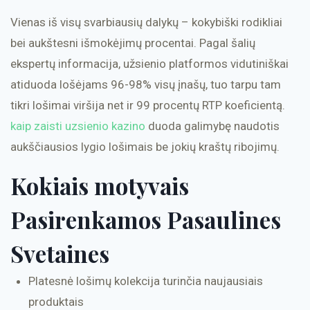
Vienas iš visų svarbiausių dalykų – kokybiški rodikliai
bei aukštesni išmokėjimų procentai. Pagal šalių
ekspertų informacija, užsienio platformos vidutiniškai
atiduoda lošėjams 96-98% visų įnašų, tuo tarpu tam
tikri lošimai viršija net ir 99 procentų RTP koeficientą.
kaip zaisti uzsienio kazino
duoda galimybę naudotis
aukščiausios lygio lošimais be jokių kraštų ribojimų.
Kokiais motyvais
Pasirenkamos Pasaulines
Svetaines
Platesnė lošimų kolekcija turinčia naujausiais
produktais