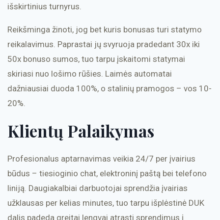
išskirtinius turnyrus.
Reikšminga žinoti, jog bet kuris bonusas turi statymo
reikalavimus. Paprastai jų svyruoja pradedant 30x iki
50x bonuso sumos, tuo tarpu įskaitomi statymai
skiriasi nuo lošimo rūšies. Laimės automatai
dažniausiai duoda 100%, o stalinių pramogos – vos 10-
20%.
Klientų Palaikymas
Profesionalus aptarnavimas veikia 24/7 per įvairius
būdus – tiesioginio chat, elektroninį paštą bei telefono
liniją. Daugiakalbiai darbuotojai sprendžia įvairias
užklausas per kelias minutes, tuo tarpu išplėstinė DUK
dalis padeda greitai lengvai atrasti sprendimus į