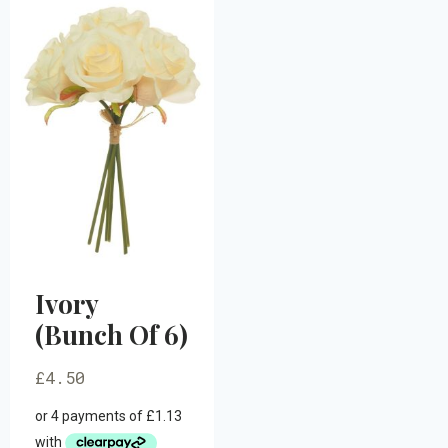
Ivory
(Bunch Of 6)
£
4.50